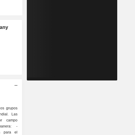
pany
los grupos
ndial. Las
or campo
anera: -
s para el