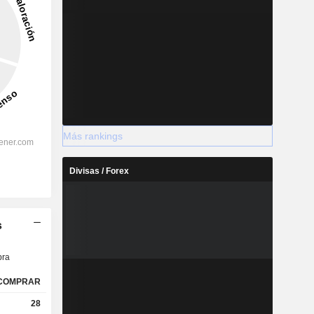
Más rankings
Divisas / Forex
s
ra
COMPRAR
28