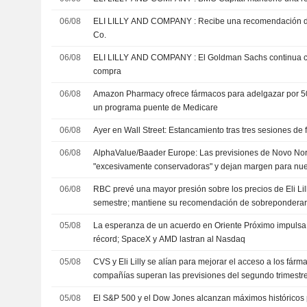
06/08
ELI LILLY AND COMPANY : Recibe una recomendación de compra del Jefferies &
Co.
06/08
ELI LILLY AND COMPANY : El Goldman Sachs continua con un recomendación de
compra
06/08
Amazon Pharmacy ofrece fármacos para adelgazar por 5
un programa puente de Medicare
06/08
Ayer en Wall Street: Estancamiento tras tres sesiones de 
06/08
AlphaValue/Baader Europe: Las previsiones de Novo Nor
"excesivamente conservadoras" y dejan margen para nuev
06/08
RBC prevé una mayor presión sobre los precios de Eli Lil
semestre; mantiene su recomendación de sobrepondera
05/08
La esperanza de un acuerdo en Oriente Próximo impulsa 
récord; SpaceX y AMD lastran al Nasdaq
05/08
CVS y Eli Lilly se alían para mejorar el acceso a los fá
compañías superan las previsiones del segundo trimestr
05/08
El S&P 500 y el Dow Jones alcanzan máximos históricos 