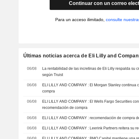
Continuar con un correo elec
Para un acceso ilimitado,
consulte nuestra
Últimas noticias acerca de Eli Lilly and Compa
06/08
La rentabilidad de las incretinas de Eli Lilly respalda su 
según Truist
06/08
ELI LILLY AND COMPANY : El Morgan Stanley continua con su recomendación de
compra
06/08
ELI LILLY AND COMPANY : El Wells Fargo Securities continua con un
recomendación de compra
06/08
ELI LILLY AND COMPANY : recomendación de 
06/08
ELI LILLY AND COMPANY : Leerink Partners
06/08
ELI LILLY AND COMPANY : BMO Capital ma