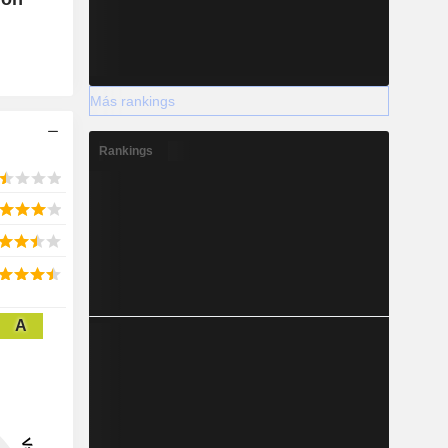
Más rankings
Rankings
A