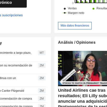
trónico
s suscripciones
Más datos financieros
Análisis / Opiniones
ny
crecimiento a largo plazo,
MT
ZM
ZM
United Airlines cae tras
compra de Cantor Fitzgerald
ZM
resultados; Eli Lilly sub
 reitera su recomendación de compra
ZM
anunciar una adquisició
Protagonistas de la ses
ntiene una recomendación de compra.
ZM