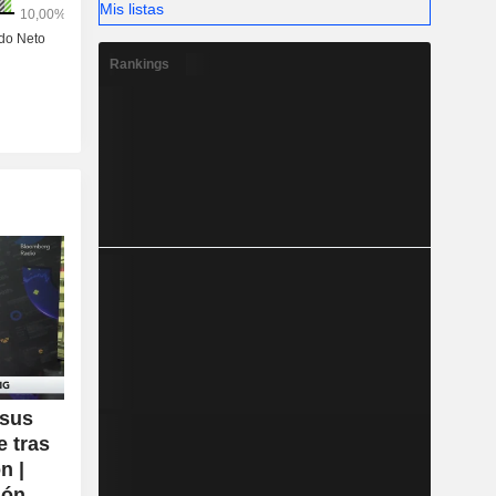
Mis listas
Rankings
 sus
e tras
n |
ión