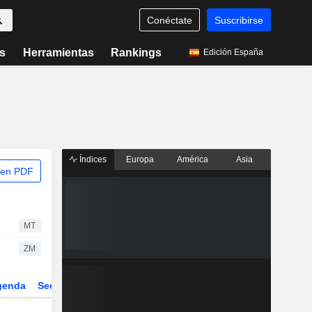
Conéctate
Suscribirse
s
Herramientas
Rankings
Edición España
Índices
Europa
América
Asia
 en PDF
MT
ZM
genda
Sector
Derivados
ETFs