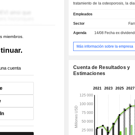
tratamiento de la osteoporosis, la dia
problemas de crecimiento; - oncología (14,4 %);
Empleados
- enfermedades inmunológicas (
neurología (2,1 %): princi
Sector
Far
medicamentos utilizados en el tratam
Agenda
14/08
Fecha ex dividendo -
depresión y la esquizofrenia; - otros (1,4 %). Las
os miembros.
ventas netas se distribuyen geográf
la siguiente manera: Estados Unidos
Más información sobre la empresa
tinuar.
Europa (17,7 %), Japón (3,2 %), Chi
otros (9,4 %).
Cuenta de Resultados y
una cuenta
Estimaciones
e
e
In