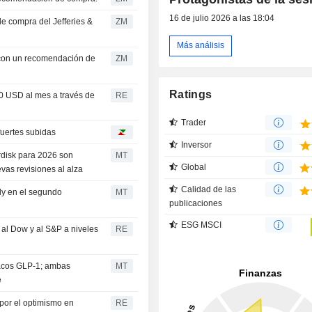
16 de julio 2026 a las 18:04
ZM
Más análisis
ZM
Ratings
0 USD al mes a través de
RE
Trader
fuertes subidas
Inversor
disk para 2026 son
MT
Global
as revisiones al alza
Calidad de las
ly en el segundo
MT
publicaciones
r
ESG MSCI
al Dow y al S&P a niveles
RE
rmacos GLP-1; ambas
MT
e
por el optimismo en
RE