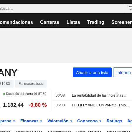
omendaciones
Carteras
Listas
Trading
Screener
PANY
Añadir a una lista
Informe
71083
Farmacéuticos
Después del cierre
01:57:50
06/08
La rentabilidad de las incretinas de Eli Lilly respalda su crecimiento a largo plazo, según Truist
1.182,44
-0,80 %
06/08
ELI LILLY AND COMPANY : El Morgan Stanley continua con su recomendación de compra
presa
Finanzas
Valoración
Consenso
Ratings
A