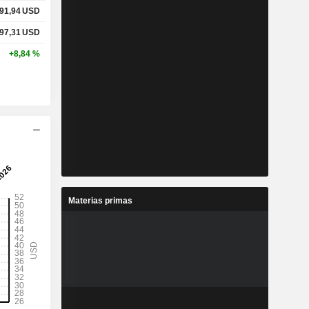
191,94
USD
297,31
USD
+8,84 %
Materias primas