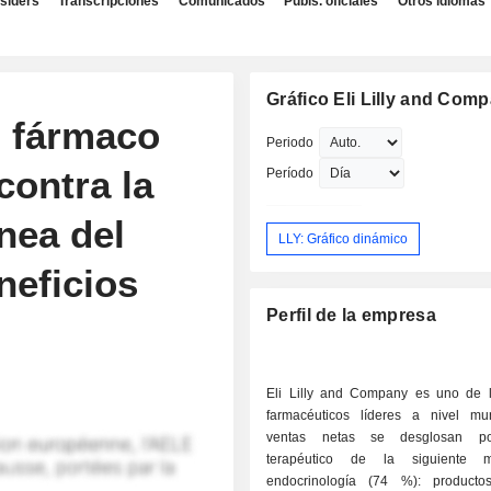
nsiders
Transcripciones
Comunicados
Publs. oficiales
Otros idiomas
Gráfico Eli Lilly and Com
u fármaco
Periodo
contra la
Período
nea del
LLY: Gráfico dinámico
neficios
Perfil de la empresa
Eli Lilly and Company es uno de 
farmacéuticos líderes a nivel mu
ventas netas se desglosan p
terapéutico de la siguiente m
endocrinología (74 %): producto