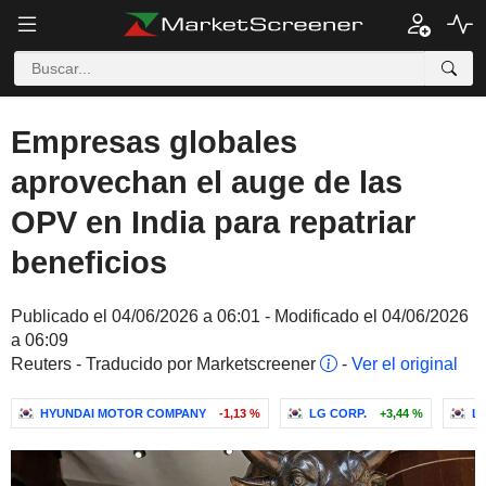
Empresas globales
aprovechan el auge de las
OPV en India para repatriar
beneficios
Publicado el 04/06/2026 a 06:01 - Modificado el 04/06/2026
a 06:09
Reuters - Traducido por Marketscreener
-
Ver el original
HYUNDAI MOTOR COMPANY
-1,13 %
LG CORP.
+3,44 %
LG