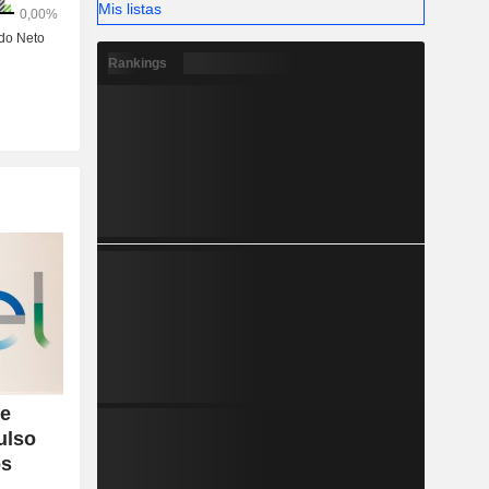
Mis listas
Rankings
de
ulso
os