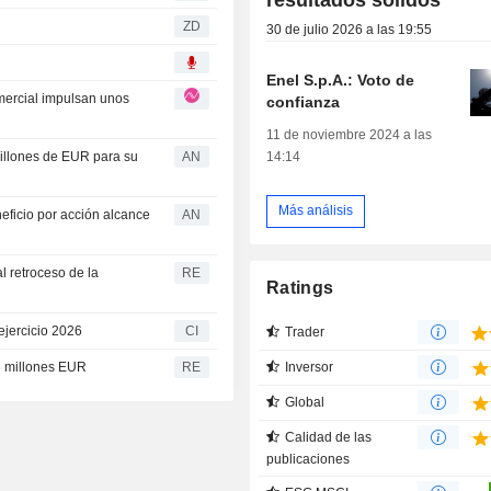
ZD
30 de julio 2026 a las 19:55
Enel S.p.A.: Voto de
omercial impulsan unos
confianza
11 de noviembre 2024 a las
14:14
illones de EUR para su
AN
Más análisis
neficio por acción alcance
AN
l retroceso de la
RE
Ratings
ejercicio 2026
CI
Trader
Inversor
45 millones EUR
RE
Global
Calidad de las
publicaciones