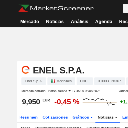
Mercado
Noticias
Análisis
Agenda
Rec
ENEL S.P.A.
Enel S.p.A.
Acciones
ENEL
IT0003128367
Mercado cerrado -
Borsa Italiana
17:45:00 05/08/2026
Variac
9,950
-0,45 %
EUR
+1
Resumen
Cotizaciones
Gráficos
Noticias
Em