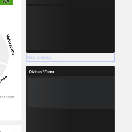
AA
Más rankings
Divisas / Forex