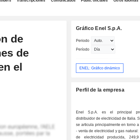
nsiders
Transcripciones
Comunicados
Publs. oficiales
Otros idiomas
Gráfico Enel S.p.A.
ón de
Periodo
nes de
Período
en el
ENEL: Gráfico dinámico
Perfil de la empresa
Enel S.p.A. es el principal pr
distribuidor de electricidad de Italia. 
se articula principalmente en torno a
- venta de electricidad y gas natural
de electricidad producida, 249