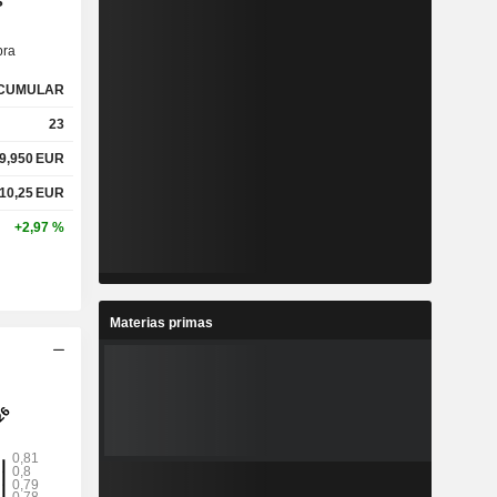
s
ra
CUMULAR
23
9,950
EUR
10,25
EUR
+2,97 %
Materias primas