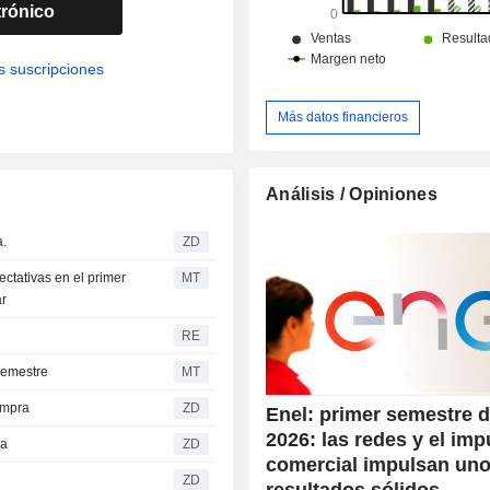
trónico
s suscripciones
Más datos financieros
Análisis / Opiniones
a.
ZD
ectativas en el primer
MT
ar
RE
 semestre
MT
compra
ZD
Enel: primer semestre 
2026: las redes y el imp
ra
ZD
comercial impulsan un
ZD
resultados sólidos