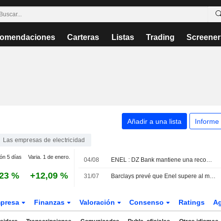
omendaciones
Carteras
Listas
Trading
Screener
Añadir a una lista
Informe
Las empresas de electricidad
ión 5 días
Varia. 1 de enero.
04/08
ENEL : DZ Bank mantiene una recomendación de compra.
,23 %
+12,09 %
31/07
Barclays prevé que Enel supere al mercado tras batir expectativas en el primer semestre y mantiene su recomendación de sobreponderar
presa
Finanzas
Valoración
Consenso
Ratings
A