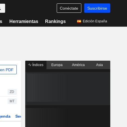
Conéctate
Suscribirse
s
Herramientas
Rankings
Edición España
Índices
Europa
América
Asia
 en PDF
ZD
MT
genda
Sector
Derivados
ETFs