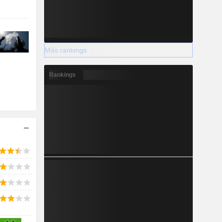
Más rankings
Rankings