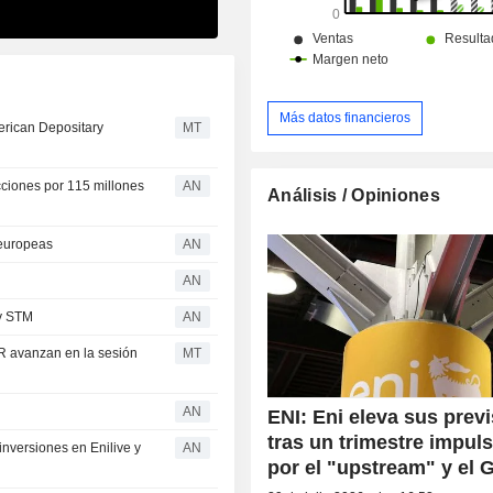
Más datos financieros
rican Depositary
MT
ciones por 115 millones
AN
Análisis / Opiniones
 europeas
AN
AN
 y STM
AN
R avanzan en la sesión
MT
AN
ENI: Eni eleva sus prev
tras un trimestre impul
nversiones en Enilive y
AN
por el "upstream" y el 