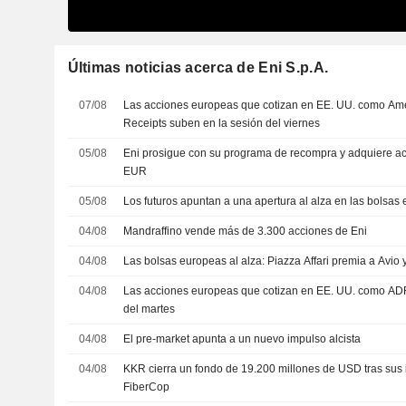
Últimas noticias acerca de Eni S.p.A.
07/08
Las acciones europeas que cotizan en EE. UU. como Ame
Receipts suben en la sesión del viernes
05/08
Eni prosigue con su programa de recompra y adquiere ac
EUR
05/08
Los futuros apuntan a una apertura al alza en las bolsas
04/08
Mandraffino vende más de 3.300 acciones de Eni
04/08
Las bolsas europeas al alza: Piazza Affari premia a Avio
04/08
Las acciones europeas que cotizan en EE. UU. como AD
del martes
04/08
El pre-market apunta a un nuevo impulso alcista
04/08
KKR cierra un fondo de 19.200 millones de USD tras sus i
FiberCop