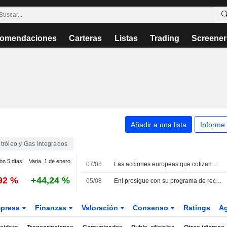
omendaciones
Carteras
Listas
Trading
Screener
Añadir a una lista
Informe
tróleo y Gas Integrados
ión 5 días
Varia. 1 de enero.
07/08
Las acciones europeas que cotizan en EE. UU. como American Depositary Receipts suben en la sesión del viernes
,92 %
+44,24 %
05/08
Eni prosigue con su programa de recompra y adquiere acciones por 115 millones EUR
presa
Finanzas
Valoración
Consenso
Ratings
A