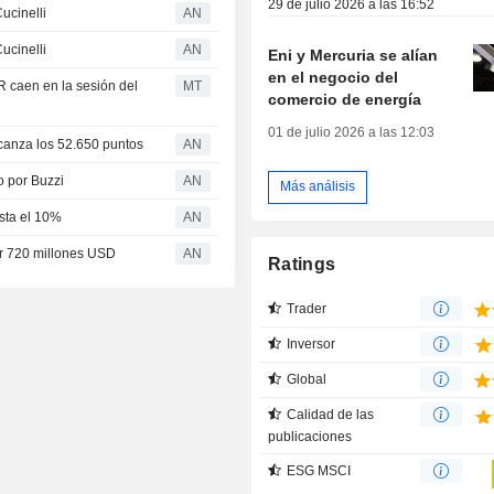
29 de julio 2026 a las 16:52
ucinelli
AN
ucinelli
AN
Eni y Mercuria se alían
en el negocio del
 caen en la sesión del
MT
comercio de energía
01 de julio 2026 a las 12:03
lcanza los 52.650 puntos
AN
o por Buzzi
AN
Más análisis
asta el 10%
AN
or 720 millones USD
AN
Ratings
Trader
Inversor
Global
Calidad de las
publicaciones
ESG MSCI