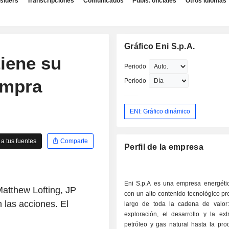
nsiders
Transcripciones
Comunicados
Publs. oficiales
Otros idiomas
Gráfico Eni S.p.A.
iene su
Periodo
ompra
Período
ENI: Gráfico dinámico
a tus fuentes
Comparte
Perfil de la empresa
Eni S.p.A es una empresa energéti
Matthew Lofting, JP
con un alto contenido tecnológico pr
 las acciones. El
largo de toda la cadena de valor
exploración, el desarrollo y la ext
petróleo y gas natural hasta la pro