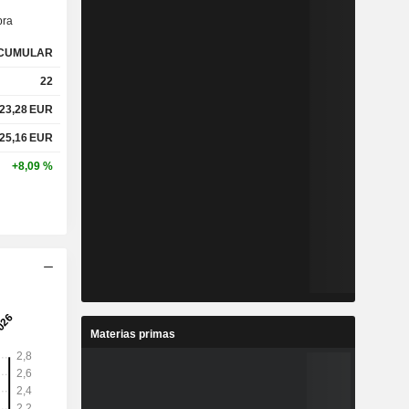
ra
CUMULAR
22
23,28
EUR
25,16
EUR
+8,09 %
Materias primas