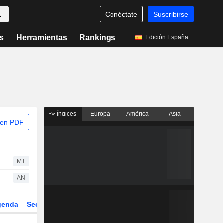
Conéctate
Suscribirse
s
Herramientas
Rankings
Edición España
Índices
Europa
América
Asia
 en PDF
MT
AN
genda
Sector
Derivados
ETFs