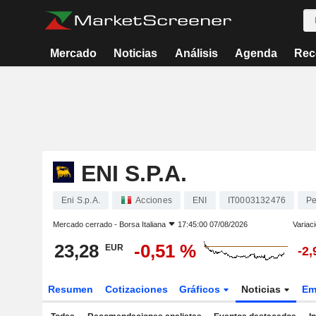
Mercado
Noticias
Análisis
Agenda
Rec
ENI S.P.A.
Eni S.p.A.
Acciones
ENI
IT0003132476
Pe
Mercado cerrado -
Borsa Italiana
17:45:00 07/08/2026
Variac
23,28
-0,51 %
EUR
-2
Resumen
Cotizaciones
Gráficos
Noticias
Em