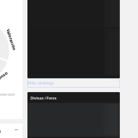
Más rankings
Divisas / Forex
s