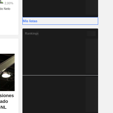
Mis listas
Rankings
isiones
sado
GNL