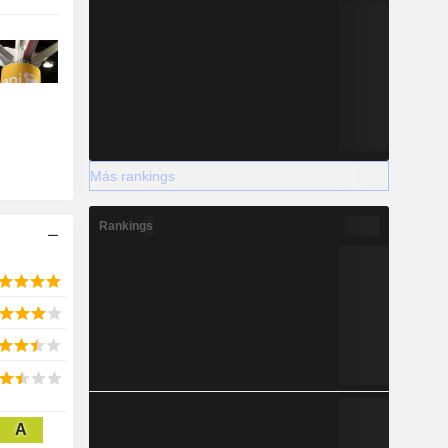
Más rankings
Rankings
A