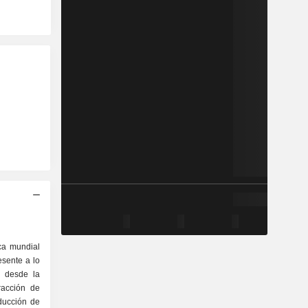
ca mundial
esente a lo
: desde la
racción de
ducción de