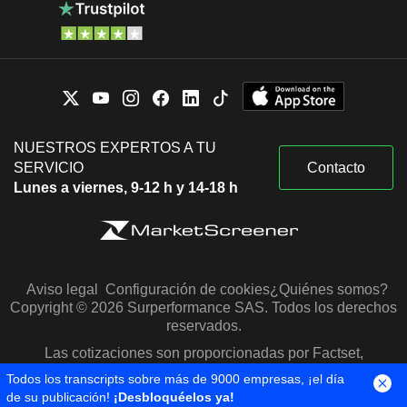
NUESTROS EXPERTOS A TU
SERVICIO
Contacto
Lunes a viernes, 9-12 h y 14-18 h
Aviso legal
Configuración de cookies
¿Quiénes somos?
Copyright © 2026 Surperformance SAS. Todos los derechos
reservados.
Las cotizaciones son proporcionadas por Factset,
Morningstar y S&P Capital IQ
Todos los transcripts sobre más de 9000 empresas, ¡el día
de su publicación!
¡Desbloquéelos ya!