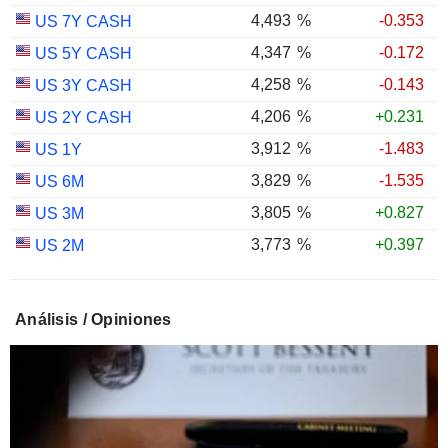
4,493
%
-0.353
US 7Y CASH
4,347
%
-0.172
US 5Y CASH
4,258
%
-0.143
US 3Y CASH
4,206
%
+0.231
US 2Y CASH
3,912
%
-1.483
US 1Y
3,829
%
-1.535
US 6M
3,805
%
+0.827
US 3M
3,773
%
+0.397
US 2M
3,691
%
0.000
US 1M
US 30Y INFLATION
2,988
%
-0.304
Análisis / Opiniones
INDEXED
US 10Y INFLATION
2,401
%
-0.394
INDEXED
US 5Y INFLATION
1,725
%
+2.034
INDEXED