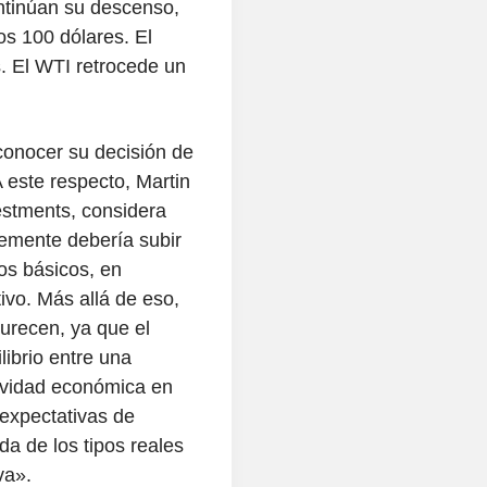
ontinúan su descenso,
os 100 dólares. El
. El WTI retrocede un
conocer su decisión de
A este respecto, Martin
estments, considera
emente debería subir
os básicos, en
ivo. Más allá de eso,
curecen, ya que el
ibrio entre una
tividad económica en
 expectativas de
da de los tipos reales
va».