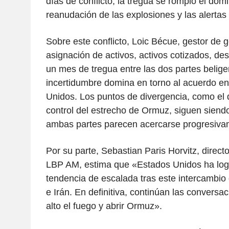
días de conflicto, la tregua se rompió el domi
reanudación de las explosiones y las alertas 
Sobre este conflicto, Loic Bécue, gestor de g
asignación de activos, activos cotizados, de
un mes de tregua entre las dos partes beliger
incertidumbre domina en torno al acuerdo en
Unidos. Los puntos de divergencia, como el d
control del estrecho de Ormuz, siguen siend
ambas partes parecen acercarse progresiva
Por su parte, Sebastian Paris Horvitz, direct
LBP AM, estima que «Estados Unidos ha log
tendencia de escalada tras este intercambio 
e Irán. En definitiva, continúan las conversa
alto el fuego y abrir Ormuz».