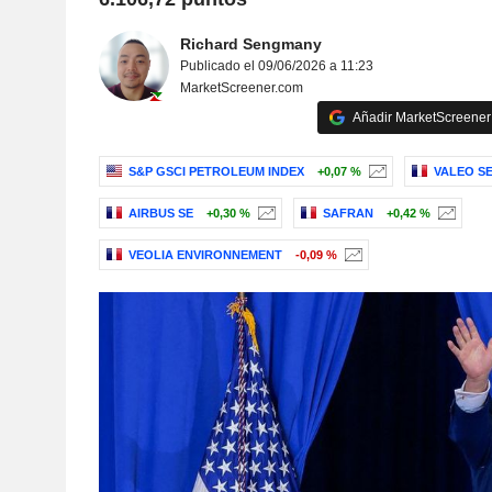
Richard Sengmany
Publicado el 09/06/2026 a 11:23
MarketScreener.com
Añadir MarketScreener 
S&P GSCI PETROLEUM INDEX
+0,07 %
VALEO S
AIRBUS SE
+0,30 %
SAFRAN
+0,42 %
VEOLIA ENVIRONNEMENT
-0,09 %