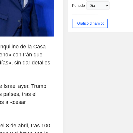
Período
: Gráfico dinámico
inquilino de la Casa
ueno» con Irán que
ías», sin dar detalles
e Israel ayer, Trump
 países, tras el
os a «cesar
el 8 de abril, tras 100