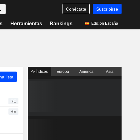
Conéctate
Suscribirse
s
Herramientas
Rankings
Edición España
Índices
Europa
América
Asia
a lista
RE
RE