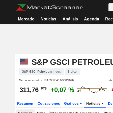
Mercado
Noticias
Análisis
Agenda
Rec
S&P GSCI PETROLE
S&P GSCI Petroleum Index
Índice
Mercado cerrado - USA
09:57:40 06/08/2026
Var
311,76
+0,07 %
PTS
-
Resumen
Cotizaciones
Gráficos
Noticias
De