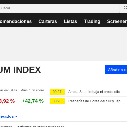
omendaciones
Carteras
Listas
Trading
Screener
UM INDEX
Añadir a un
iación 5 días
Varia. 1 de enero.
09:27
Arabia Saudí rebaja el precio oficial del crudo Arab Light para Asia en septiembre
8,92 %
+42,74 %
08:28
Refinerías de Corea del Sur y Japón compran crudo estadounidense, según fuentes del mercado
rivados