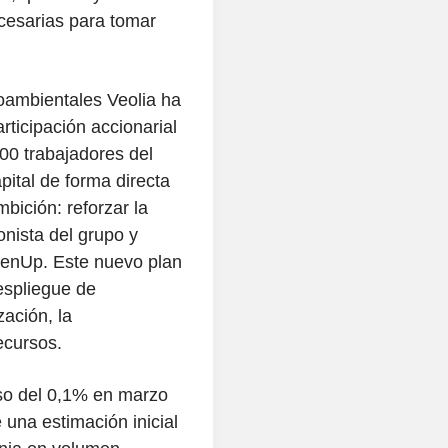
ecesarias para tomar
oambientales Veolia ha
rticipación accionarial
00 trabajadores del
pital de forma directa
bición: reforzar la
nista del grupo y
reenUp. Este nuevo plan
espliegue de
ación, la
ecursos.
nso del 0,1% en marzo
 una estimación inicial