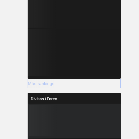
Más rankings
Divisas / Forex