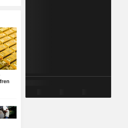
o
fren