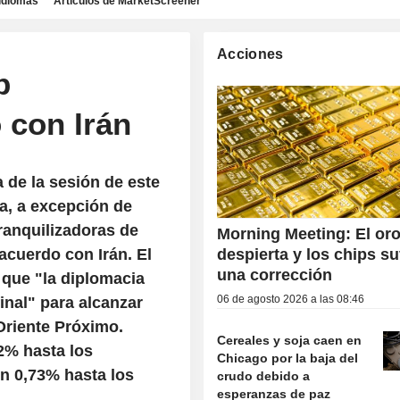
idiomas
Artículos de MarketScreener
Acciones
p
 con Irán
 de la sesión de este
za, a excepción de
tranquilizadoras de
Morning Meeting: El or
acuerdo con Irán. El
despierta y los chips su
una corrección
que "la diplomacia
06 de agosto 2026 a las 08:46
inal" para alcanzar
Oriente Próximo.
Cereales y soja caen en
92% hasta los
Chicago por la baja del
un 0,73% hasta los
crudo debido a
esperanzas de paz