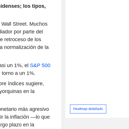
idenses; los tipos,
de Wall Street. Muchos
ador por parte del
e retroceso de los
na normalización de la
asi un 1%, el
S&P 500
 torno a un 1%.
bre índices sugiere,
yorquinas en la
onetario más agresivo
Heatmap detallado
r la inflación —lo que
rgo plazo en la