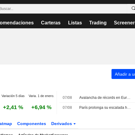
omendaciones
Carteras
Listas
Trading
Screener
Añadir a un
Variación 5 días
Varia. 1 de enero.
07/08
Avalancha de récords en Europa: el CAC 40 alcanza máximos históricos
+2,41 %
+6,94 %
07/08
París prolonga su escalada hacia nuevos máximos
atmap
Componentes
Derivados