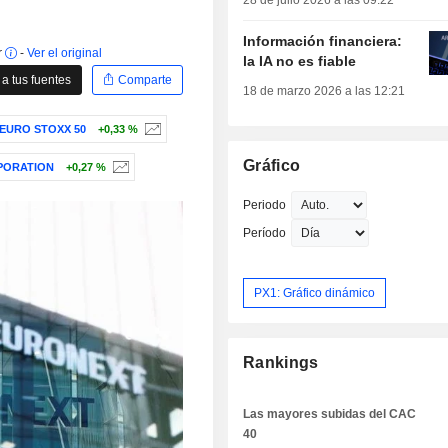
28 de julio 2026 a las 09:22
Información financiera:
r
-
Ver el original
la IA no es fiable
a tus fuentes
Comparte
18 de marzo 2026 a las 12:21
EURO STOXX 50
+0,33 %
Gráfico
PORATION
+0,27 %
Periodo
Período
PX1: Gráfico dinámico
Rankings
Las mayores subidas del CAC
40