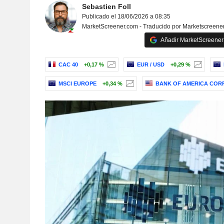
Sebastien Foll
Publicado el 18/06/2026 a 08:35
MarketScreener.com - Traducido por Marketscreene
Añadir MarketScreener 
CAC 40
+0,17 %
EUR / USD
+0,29 %
MSCI EUROPE
+0,34 %
BANK OF AMERICA COR