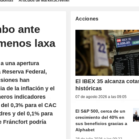
idiomas
Artículos de MarketScreener
Acciones
mbo ante
menos laxa
 a una apertura
a Reserva Federal,
cisiones han
El IBEX 35 alcanza cota
a de la inflación y el
históricas
eros indicadores
07 de agosto 2026 a las 09:05
 del 0,3% para el CAC
El S&P 500, cerca de un
dres y del 0,1% para
crecimiento del 40% en
 Fráncfort podría
sus beneficios gracias a
Alphabet