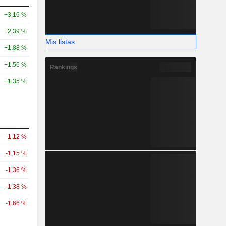
+3,16 %
+2,39 %
Mis listas
+1,88 %
+1,56 %
Rankings
+1,35 %
-1,12 %
-1,15 %
-1,36 %
-1,38 %
-1,66 %