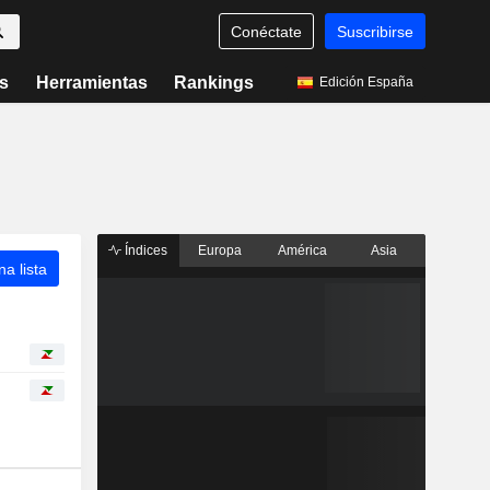
Conéctate
Suscribirse
s
Herramientas
Rankings
Edición España
Índices
Europa
América
Asia
a lista