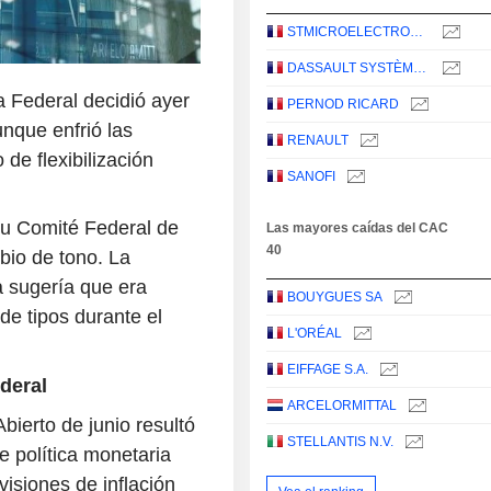
STMICROELECTRONICS N.V.
DASSAULT SYSTÈMES SE
a Federal decidió ayer
PERNOD RICARD
unque enfrió las
RENAULT
 de flexibilización
SANOFI
su Comité Federal de
Las mayores caídas del CAC
40
bio de tono. La
a sugería que era
BOUYGUES SA
de tipos durante el
L'ORÉAL
EIFFAGE S.A.
deral
ARCELORMITTAL
ierto de junio resultó
STELLANTIS N.V.
e política monetaria
visiones de inflación