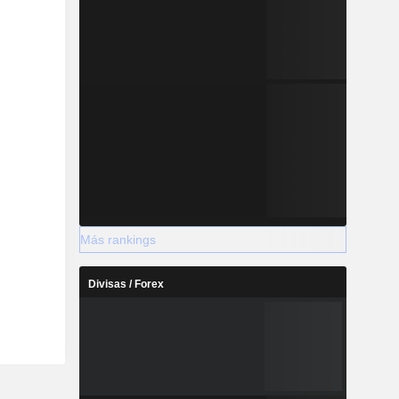
Más rankings
Divisas / Forex