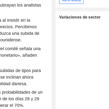
Vea el ranking
subrayan los analistas
Variaciones de sector
l insistir en la
precios. Percibimos
duzca una subida de
dounidense.
del comité señala una
 monetario», añaden
ubidas de tipos para
se inclinan ahora
ntidad danesa.
 probabilidades de un
n de los días 28 y 29
erar el 70%.