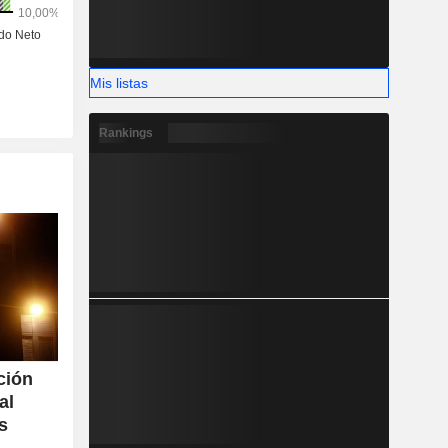
Mis listas
Rankings
ación
al
s