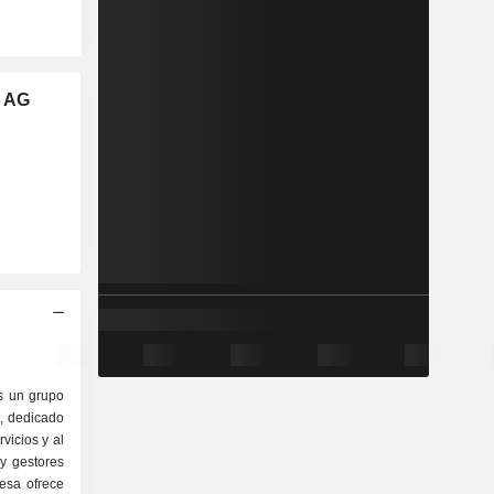
e AG
s un grupo
, dedicado
vicios y al
y gestores
esa ofrece