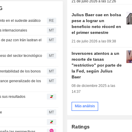
21 de julio 2026 a las 12:26
G
Julius Baer cae en bolsa
pese a lograr un
nto en el sudeste asiático
RE
beneficio neto récord en
s internacionales
MT
el primer semestre
de paz con Irán lastran el
MT
21 de julio 2026 a las 09:38
Inversores atentos a un
ceso del sector tecnológico
MT
recorte de tasas
"restrictivo" por parte de
la Fed, según Julius
 rentabilidad de los bonos
MT
Baer
ance generalizado de los
MT
08 de diciembre 2025 a las
14:37
s sus resultados
Más análisis
ae
MT
Ratings
empaña las perspectivas