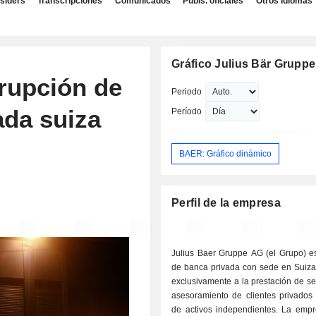
nsiders
Transcripciones
Comunicados
Publs. oficiales
Otros idiomas
Gráfico Julius Bär Grupp
srupción de
Periodo
ada suiza
Período
BAER: Gráfico dinámico
Perfil de la empresa
Julius Baer Gruppe AG (el Grupo) e
de banca privada con sede en Suiza
exclusivamente a la prestación de ser
asesoramiento de clientes privados 
de activos independientes. La empr