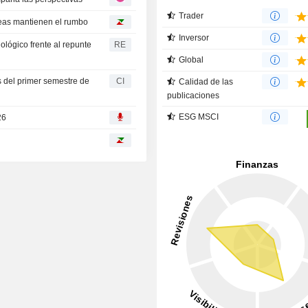
Trader
peas mantienen el rumbo
Inversor
lógico frente al repunte
RE
Global
s del primer semestre de
CI
Calidad de las
publicaciones
ESG MSCI
26