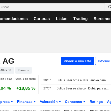
omendaciones
Carteras
Listas
Trading
Screener
 AG
Añadir a una lista
Informe
484968
Bancos
ción 5 días
Varia. 1 de enero.
30/07
Julius Baer ficha a Nira Tanoko para impulsar su crecimiento en el sudeste asiático
,04 %
+18,85 %
27/07
Julius Baer se alía con Dubái para atraer grandes fortunas internacionales
presa
Finanzas
Valoración
Consenso
Ratings
A