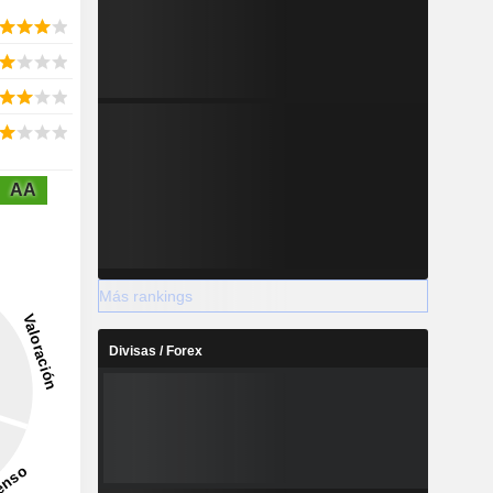
AA
Más rankings
Divisas / Forex