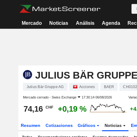
Mercado
Noticias
Análisis
Agenda
Rec
JULIUS BÄR GRUPPE
Julius Bär Gruppe AG
Acciones
BAER
CH0102
Mercado cerrado -
Swiss Exchange
17:30:14 06/08/2026
Varia
74,16
+0,19 %
CHF
+4
Resumen
Cotizaciones
Gráficos
Noticias
Em