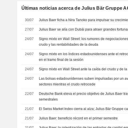
Últimas noticias acerca de Julius Bär Gruppe A
30/07
Julius Baer ficha a Nira Tanoko para impulsar su crecimie
27/07
Julius Baer se alía con Dubái para atraer grandes fortuna
24/07
Signo mixto en Wall Street: los rumores de negociaciones 
crudo y las rentabilidades de la deuda
24/07
Signo mixto en los índices estadounidenses ante el retro
en el tramo final de la sesión
24/07
Signo mixto en Wall Street ante la caída del crudo y de la
24/07
Las bolsas estadounidenses suben impulsadas por un av
sectores mientras el crudo retrocede
22/07
Deutsche Bank eleva el precio objetivo de Julius Baer tra
semestrales
21/07
El Swiss Market Index cierra al alza; Julius Bär Gruppe c
21/07
Julius Baer: beneficio récord en el primer semestre
21/07
Julius Baer: la ralentización de las entradas de capital 