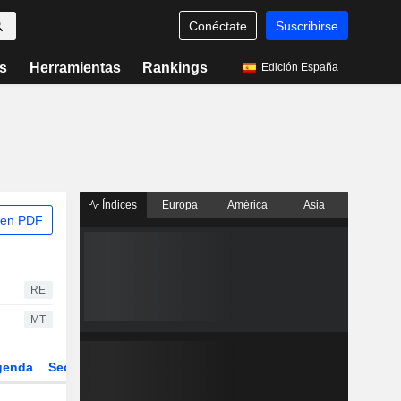
Conéctate
Suscribirse
s
Herramientas
Rankings
Edición España
Índices
Europa
América
Asia
 en PDF
RE
MT
genda
Sector
Derivados
ETFs