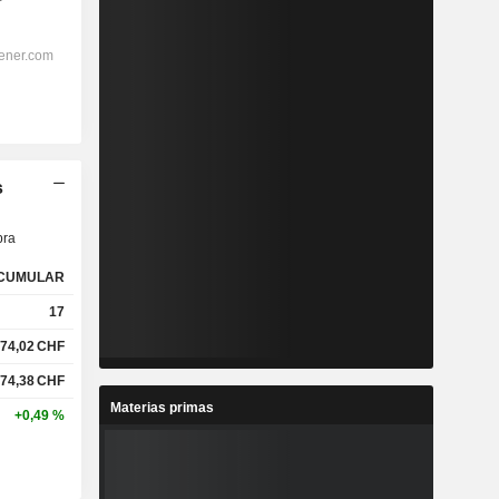
s
ra
CUMULAR
17
74,02
CHF
74,38
CHF
Materias primas
+0,49 %