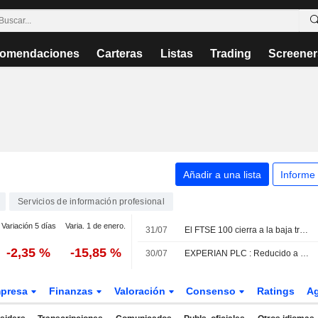
omendaciones
Carteras
Listas
Trading
Screener
Añadir a una lista
Informe
Servicios de información profesional
Variación 5 días
Varia. 1 de enero.
31/07
El FTSE 100 cierra a la baja tras alcanzar un nuevo máximo histórico
-2,35 %
-15,85 %
30/07
EXPERIAN PLC : Reducido a Neutral por Morningstar
presa
Finanzas
Valoración
Consenso
Ratings
A