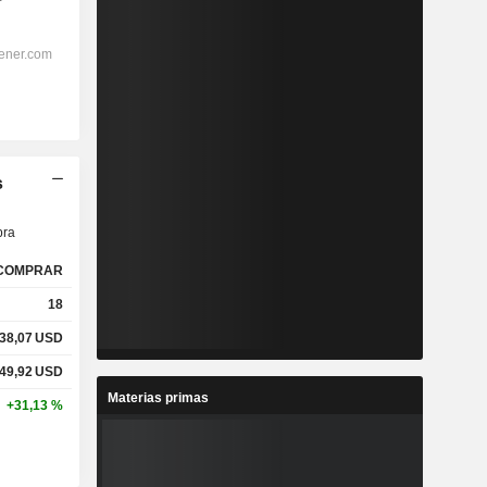
s
ra
COMPRAR
18
38,07
USD
49,92
USD
Materias primas
+31,13 %