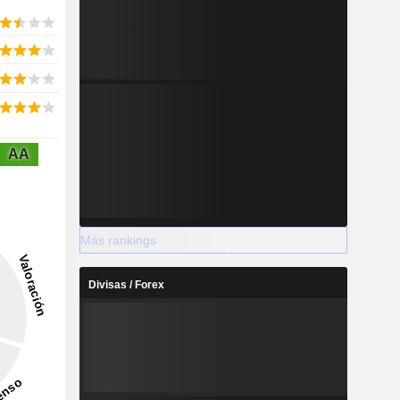
AA
Más rankings
Divisas / Forex