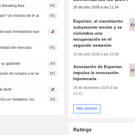
lo Breaking Bad
RE
20 de julio 2026 a las 11:34
ps? Un modelo de IA al
RE
Experian: el crecimiento
subyacente resiste y se
mercado inmobiliario que
vislumbra una
recuperación en el
segundo semestre
bilidad del mercado
RE
16 de julio 2026 a las 15:56
e su gabinete
AN
Asociación de Experian
impulsa la innovación
ación de compra y ve un
MT
hipotecaria
16 de diciembre 2025 a las
de BofA
13:21
ón en Vodafone; los
AN
Más análisis
Ratings