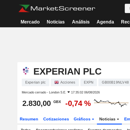
Mercado
Noticias
Análisis
Agenda
Rec
EXPERIAN PLC
Experian plc
Acciones
EXPN
GB00B19NLV48
Mercado cerrado -
London S.E.
17:35:02 06/08/2026
2.830,00
-0,74 %
GBX
Resumen
Cotizaciones
Gráficos
Noticias
Em