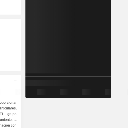
oporcionar
iculares,
 El grupo
amiento, la
rmación con