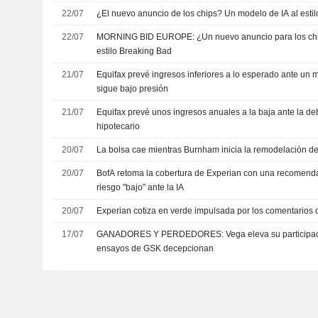
22/07
¿El nuevo anuncio de los chips? Un modelo de IA al esti
22/07
MORNING BID EUROPE: ¿Un nuevo anuncio para los chi
estilo Breaking Bad
21/07
Equifax prevé ingresos inferiores a lo esperado ante un 
sigue bajo presión
21/07
Equifax prevé unos ingresos anuales a la baja ante la de
hipotecario
20/07
La bolsa cae mientras Burnham inicia la remodelación d
20/07
BofA retoma la cobertura de Experian con una recomend
riesgo "bajo" ante la IA
20/07
Experian cotiza en verde impulsada por los comentarios 
17/07
GANADORES Y PERDEDORES: Vega eleva su participaci
ensayos de GSK decepcionan