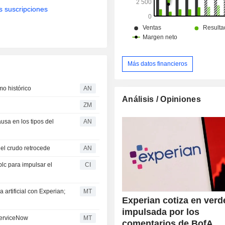
s suscripciones
Más datos financieros
mo histórico
AN
Análisis / Opiniones
ZM
usa en los tipos del
AN
el crudo retrocede
AN
plc para impulsar el
CI
artificial con Experian;
MT
Experian cotiza en verd
impulsada por los
 ServiceNow
MT
comentarios de BofA