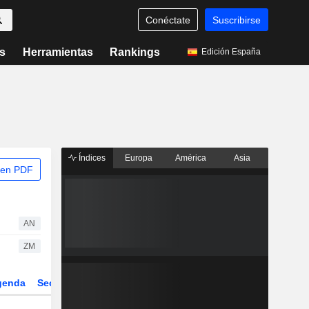
Conéctate
Suscribirse
s
Herramientas
Rankings
Edición España
Índices
Europa
América
Asia
 en PDF
AN
ZM
genda
Sector
Derivados
ETFs