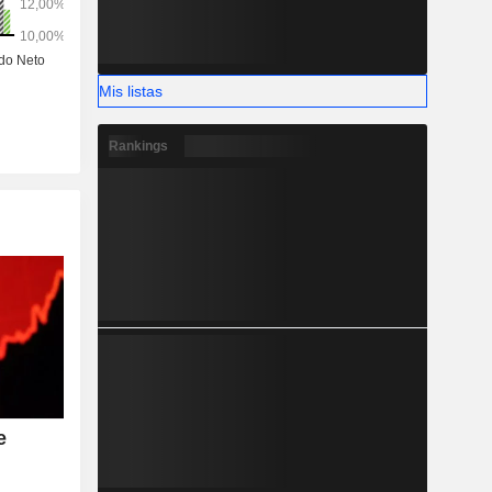
Mis listas
Rankings
e