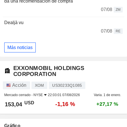
da una recomendación de compra
07/08
ZM
Dealjà vu
07/08
RE
Más noticias
EXXONMOBIL HOLDINGS
CORPORATION
Acción
XOM
US30233Q1085
Mercado cerrado -
NYSE
22:03:01 07/08/2026
Varia. 1 de enero.
USD
-1,16 %
153,04
+27,17 %
Gráfico