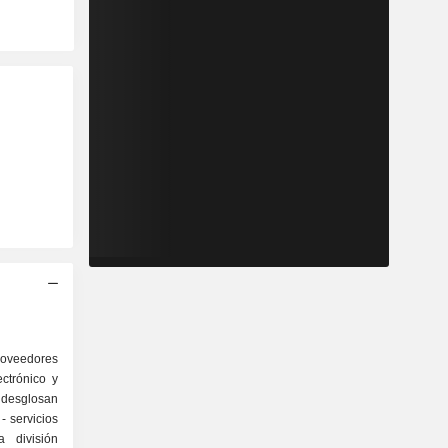
proveedores
ctrónico y
 desglosan
s
a división