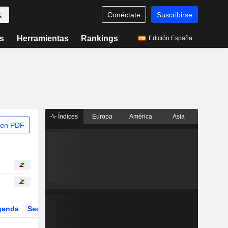
Conéctate
Suscribirse
s
Herramientas
Rankings
Edición España
Índices
Europa
América
Asia
 en PDF
genda
Sector
Derivados
ETFs