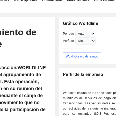
nsiders
Transcripciones
Comunicados
Publs. oficiales
Otros idiomas
Gráfico Worldline
miento de
Periodo
e
Período
WLN: Gráfico dinámico
on/accion/WORLDLINE-
del agrupamiento de
Perfil de la empresa
l. Esta operación,
n en su reunión del
Worldline es uno de los principales 
mediante el canje de
mundiales de servicios de pago ele
movimiento que no
transacciones. Las ventas netas se
por actividad de la siguiente manera: - servicio
de la participación de
para comerciantes (80,3 %): est