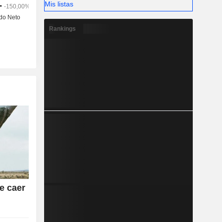
Mis listas
Rankings
e caer