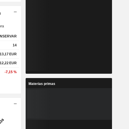
s
ra
NSERVAR
14
13,17
EUR
12,22
EUR
-7,15 %
Materias primas