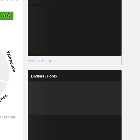
AA
Más rankings
Divisas / Forex