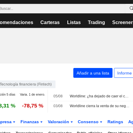
omendaciones
Carteras
Listas
Trading
Screener
Añadir a una lista
Informe
Tecnología financiera (Fintech)
ción 5 días
Varia. 1 de enero.
05/08
Worldline: ¿ha dejado de caer el cuchillo?
8,31 %
-78,75 %
03/08
Worldline cierra la venta de su negocio de pagos en India
presa
Finanzas
Valoración
Consenso
Ratings
A