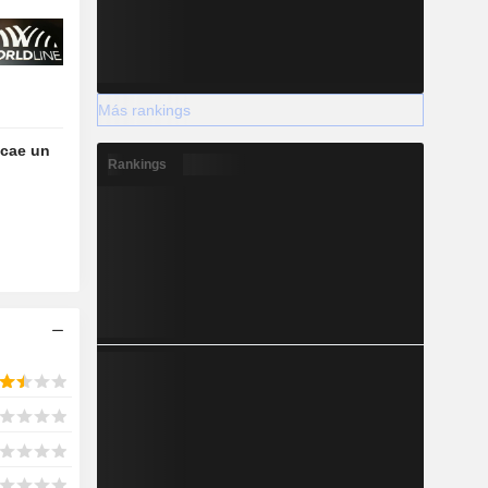
Más rankings
 cae un
Rankings