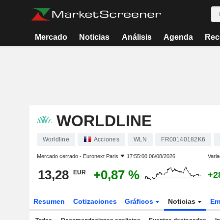
Mercado
Noticias
Análisis
Agenda
Rec
WORLDLINE
Worldline
Acciones
WLN
FR00140182K6
Mercado cerrado -
Euronext Paris
17:55:00 06/08/2026
Varia
13,28
+0,87 %
EUR
+2
Resumen
Cotizaciones
Gráficos
Noticias
Em