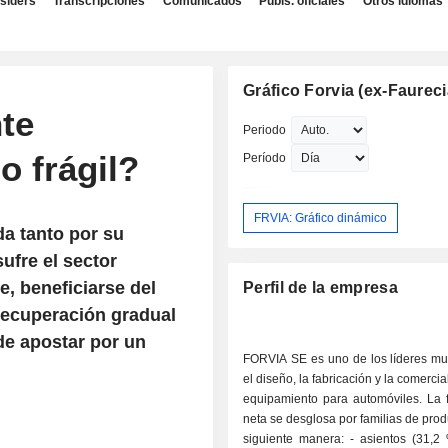
nsiders
Transcripciones
Comunicados
Publs. oficiales
Otros idiomas
Gráfico Forvia (ex-Faureci
te
Periodo
o frágil?
Período
FRVIA: Gráfico dinámico
da tanto por su
fre el sector
e, beneficiarse del
Perfil de la empresa
recuperación gradual
de apostar por un
FORVIA SE es uno de los líderes mu
el diseño, la fabricación y la comerci
equipamiento para automóviles. La f
neta se desglosa por familias de prod
siguiente manera: - asientos (31,2 %; n.º 1 a