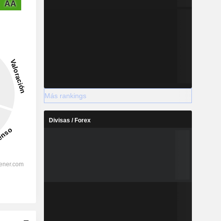
AA
Más rankings
Divisas / Forex