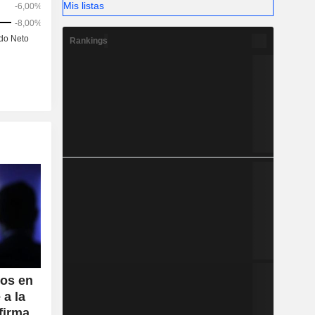
Mis listas
Rankings
dos en
 a la
firma