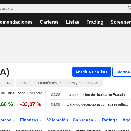
omendaciones
Carteras
Listas
Trading
Screener
A)
Añadir a una lista
Informe
121147
Piezas de automóviles, camiones y motocicletas
ción 5 días
Varia. 1 de enero.
05/08
La producción de drones en Francia pasa de la ambición política a la cadena de montaje
,68 %
-33,07 %
04/08
Zalando decepciona con sus resultados y Asmodee juega bien sus cartas
presa
Finanzas
Valoración
Consenso
Ratings
Age