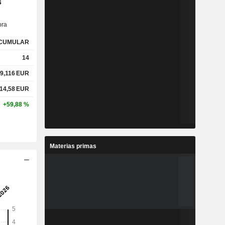
s
ra
CUMULAR
14
9,116
EUR
14,58
EUR
+59,88 %
Materias primas