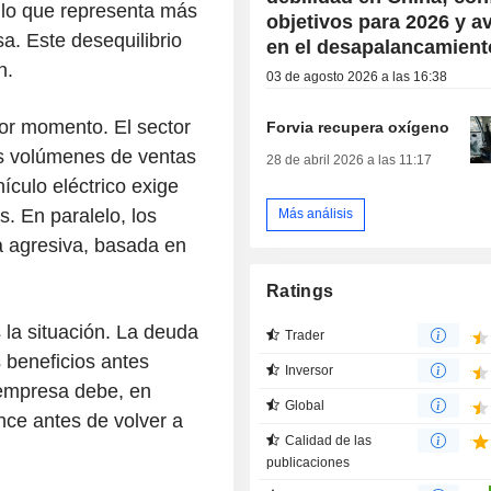
 lo que representa más
objetivos para 2026 y a
a. Este desequilibrio
en el desapalancamient
n.
03 de agosto 2026 a las 16:38
or momento. El sector
Forvia recupera oxígeno
os volúmenes de ventas
28 de abril 2026 a las 11:17
hículo eléctrico exige
. En paralelo, los
Más análisis
 agresiva, basada en
Ratings
 la situación. La deuda
Trader
s beneficios antes
Inversor
 empresa debe, en
Global
nce antes de volver a
Calidad de las
publicaciones