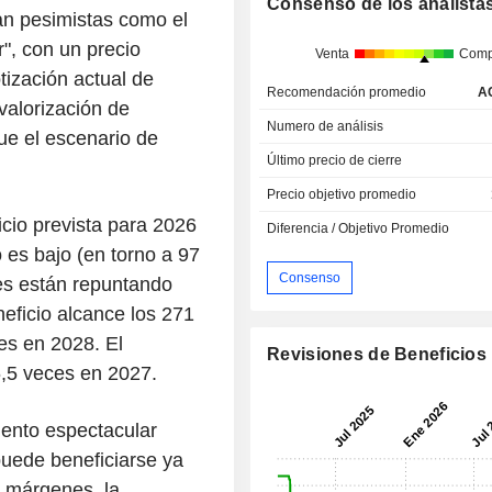
Consenso de los analista
tan pesimistas como el
, con un precio
Venta
Comp
tización actual de
Recomendación promedio
A
valorización de
Numero de análisis
e el escenario de
Último precio de cierre
Precio objetivo promedio
icio prevista para 2026
Diferencia / Objetivo Promedio
 es bajo (en torno a 97
Consenso
es están repuntando
eficio alcance los 271
es en 2028. El
Revisiones de Beneficios
6,5 veces en 2027.
iento espectacular
puede beneficiarse ya
s márgenes, la