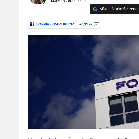
MarketScreener.com
Añadir MarketScreener 
FORVIA (EX-FAURECIA)
+0,33 %