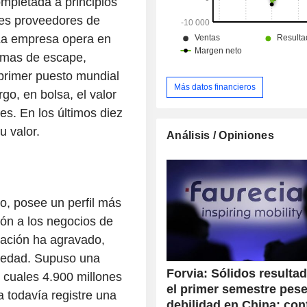
ompletada a principios
res proveedores de
La empresa opera en
temas de escape,
 primer puesto mundial
Más datos financieros
o, en bolsa, el valor
es. En los últimos diez
u valor.
Análisis / Opiniones
o, posee un perfil más
ón a los negocios de
gración ha agravado,
ociedad. Supuso una
Forvia: Sólidos resulta
s cuales 4.900 millones
el primer semestre pese
 todavía registre una
debilidad en China; con