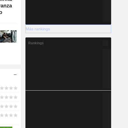
vanza
o
Más rankings
Rankings