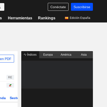
Conéctate
Suscribirse
s
Herramientas
Rankings
Edición España
Índices
Europa
América
Asia
 en PDF
RE
nda
Sector
Derivados
ETFs