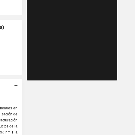
a)
ndiales en
alización de
acturación
uctos de la