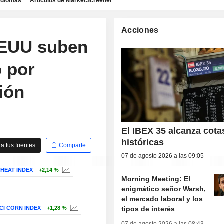
idiomas
Artículos de MarketScreener
Acciones
EEUU suben
 por
ión
El IBEX 35 alcanza cota
históricas
a tus fuentes
Comparte
07 de agosto 2026 a las 09:05
WHEAT INDEX
+2,14 %
Morning Meeting: El
enigmático señor Warsh,
el mercado laboral y los
tipos de interés
CI CORN INDEX
+1,28 %