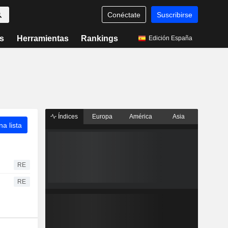
Conéctate
Suscribirse
s
Herramientas
Rankings
Edición España
Índices
Europa
América
Asia
a lista
RE
RE