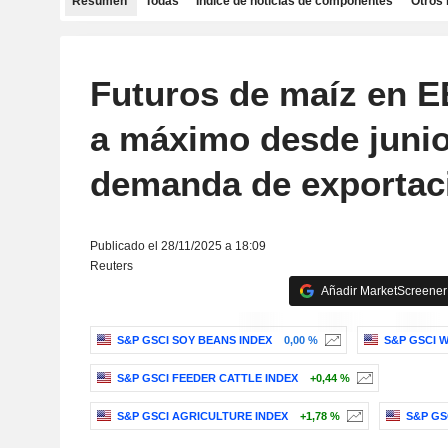
Resumen
Todas
Índice de noticias de componentes
Otros 
Futuros de maíz en 
a máximo desde junio
demanda de exportac
Publicado el 28/11/2025 a 18:09
Reuters
Añadir MarketScreener 
S&P GSCI SOY BEANS INDEX
0,00 %
S&P GSCI 
S&P GSCI FEEDER CATTLE INDEX
+0,44 %
S&P GSCI AGRICULTURE INDEX
+1,78 %
S&P GS