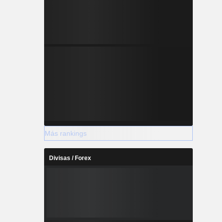
Más rankings
Divisas / Forex