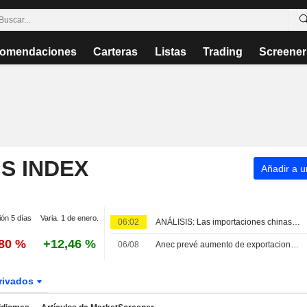
omendaciones
Carteras
Listas
Trading
Screener
S INDEX
Añadir a un
ión 5 días
Varia. 1 de enero.
06:02
ANÁLISIS: Las importaciones chinas de crudo y soja caen en julio en tasa interanual
,80 %
+12,46 %
06/08
Anec prevé aumento de exportaciones de soja de Brasil en agosto y un descenso en las de maíz
rivados