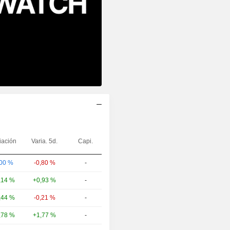
iación
Varia. 5d.
Capi.
-0,80 %
-
,00 %
+0,93 %
-
,14 %
-0,21 %
-
,44 %
+1,77 %
-
,78 %