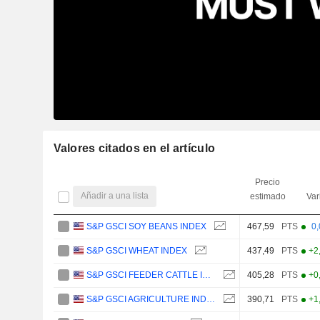
Valores citados en el artículo
Precio
Añadir a una lista
estimado
Var
S&P GSCI SOY BEANS INDEX
467,59
PTS
0
S&P GSCI WHEAT INDEX
437,49
PTS
+2
S&P GSCI FEEDER CATTLE INDEX
405,28
PTS
+0
S&P GSCI AGRICULTURE INDEX
390,71
PTS
+1