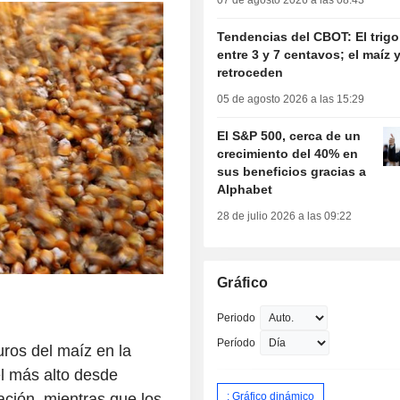
07 de agosto 2026 a las 08:43
Tendencias del CBOT: El trig
entre 3 y 7 centavos; el maíz y
retroceden
05 de agosto 2026 a las 15:29
El S&P 500, cerca de un
crecimiento del 40% en
sus beneficios gracias a
Alphabet
28 de julio 2026 a las 09:22
Gráfico
Periodo
Período
ros del maíz en la
el más alto desde
: Gráfico dinámico
ación, mientras que los