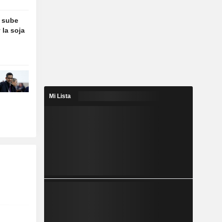
o sube
 la soja
Mi Lista