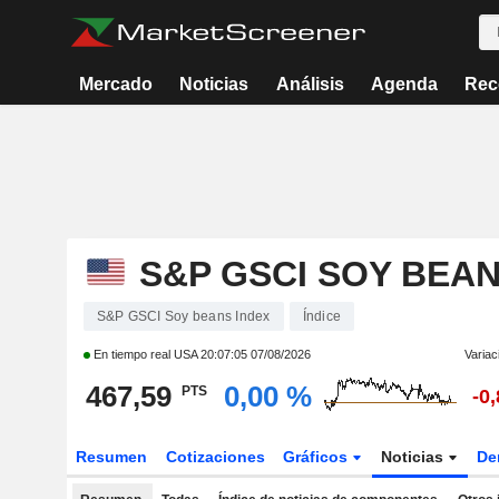
Mercado
Noticias
Análisis
Agenda
Rec
S&P GSCI SOY BEAN
S&P GSCI Soy beans Index
Índice
En tiempo real USA
20:07:05 07/08/2026
Variac
467,59
0,00 %
PTS
-0
Resumen
Cotizaciones
Gráficos
Noticias
De