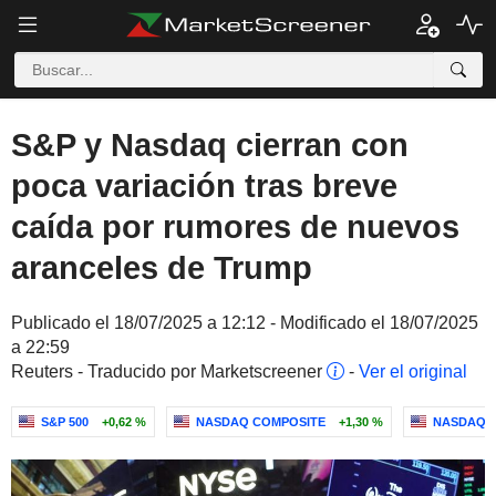
S&P y Nasdaq cierran con
poca variación tras breve
caída por rumores de nuevos
aranceles de Trump
Publicado el 18/07/2025 a 12:12 - Modificado el 18/07/2025
a 22:59
Reuters - Traducido por Marketscreener
-
Ver el original
S&P 500
+0,62 %
NASDAQ COMPOSITE
+1,30 %
NASDAQ 1