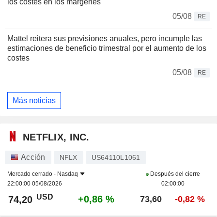
los costes en los márgenes
05/08
RE
Mattel reitera sus previsiones anuales, pero incumple las
estimaciones de beneficio trimestral por el aumento de los
costes
05/08
RE
Más noticias
NETFLIX, INC.
Acción
NFLX
US64110L1061
Mercado cerrado -
Nasdaq
Después del cierre
22:00:00 05/08/2026
02:00:00
USD
+0,86 %
74,20
73,60
-0,82 %