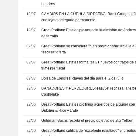
Londres
13/07
CAMBIOS EN LA CÚPULA DIRECTIVA: Rank Group ratific
consejero delegado permanente
13/07
Great Portland Estates plc anuncia la dimisión de Andrew
desarrollo
02/07
Great Portland se considera "bien posicionada" ante la 
"escasa" oferta
02/07
Great Portland Estates formaliza 21 nuevos contratos de a
trimestre fiscal
02/07
Bolsa de Londres: claves del día para el 2 de julio
22/06
GANADORES Y PERDEDORES: easyJet rechaza la tercera 
Castlelake
22/06
Great Portland Estates plc firma acuerdos de alquiler con 
Dubilier & Rice y L'Eto
22/06
Goldman Sachs recorta el precio objetivo de Big Yellow
22/06
Great Portland califica de "excelente resultado" el prealq