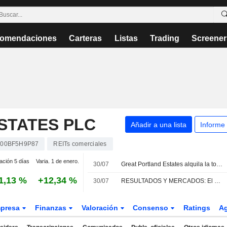
omendaciones
Carteras
Listas
Trading
Screener
STATES PLC
Añadir a una lista
Informe
00BF5H9P87
REITs comerciales
ación 5 días
Varia. 1 de enero.
30/07
Great Portland Estates alquila la totalidad de las oficinas de Carrington House con rentas récord
1,13 %
+12,34 %
30/07
RESULTADOS Y MERCADOS: El beneficio de Foxtons se resiente; Vanquis Banking mejora sus cifras
presa
Finanzas
Valoración
Consenso
Ratings
A