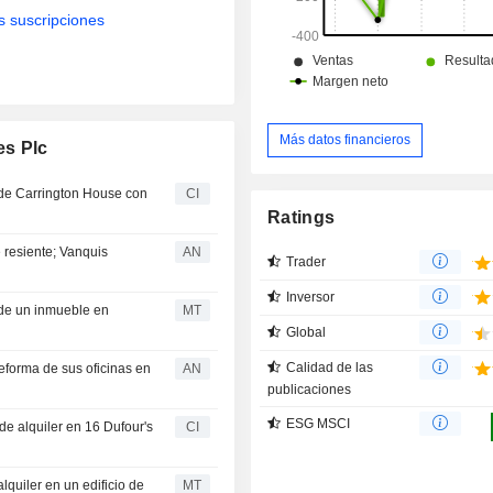
s suscripciones
Más datos financieros
es Plc
s de Carrington House con
CI
Ratings
resiente; Vanquis
AN
Trader
Inversor
s de un inmueble en
MT
Global
Calidad de las
reforma de sus oficinas en
AN
publicaciones
ESG MSCI
de alquiler en 16 Dufour's
CI
lquiler en un edificio de
MT