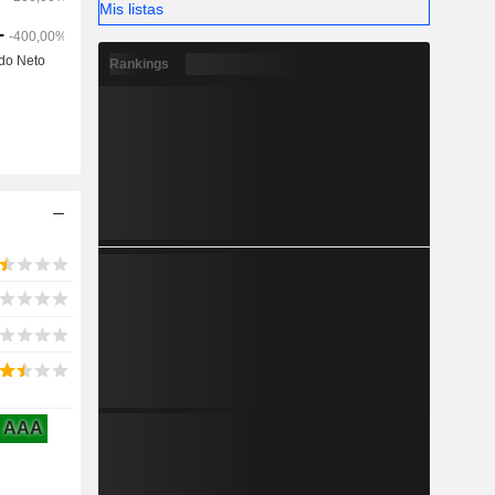
Mis listas
Rankings
AAA