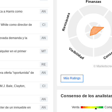
a a Harris como
AN
 White como director de
CI
elevada demanda y la
AN
lquiler en el primer
MT
RE
oferta "oportunista" de
AN
Más Ratings
M.J. Bale, Clayton,
CI
Consenso de los analista
AN
Venta
Comp
uiler de un inmueble en
AN