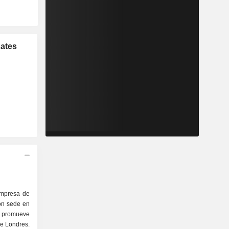
tates
empresa de
con sede en
 y promueve
de Londres.