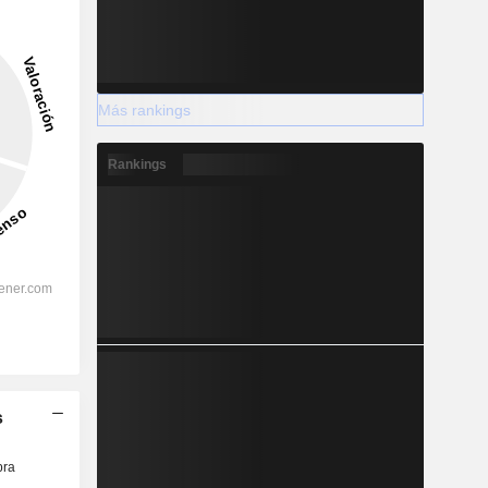
Más rankings
Rankings
s
ra