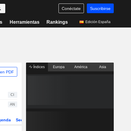
Conéctate
Suscribirse
s
Herramientas
Rankings
Edición España
Índices
Europa
América
Asia
 en PDF
CI
AN
genda
Sector
Derivados
ETFs