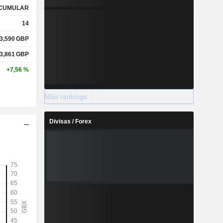
CUMULAR
14
3,590
GBP
3,861
GBP
+7,56 %
Más rankings
Divisas / Forex