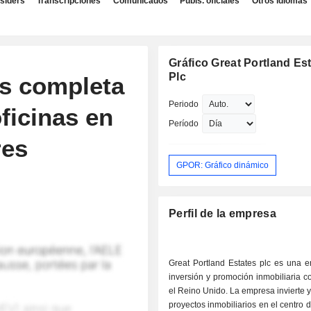
nsiders
Transcripciones
Comunicados
Publs. oficiales
Otros idiomas
Gráfico Great Portland Es
Plc
es completa
Periodo
ficinas en
Período
res
GPOR: Gráfico dinámico
Perfil de la empresa
Great Portland Estates plc es una 
inversión y promoción inmobiliaria 
el Reino Unido. La empresa invierte
proyectos inmobiliarios en el centro 