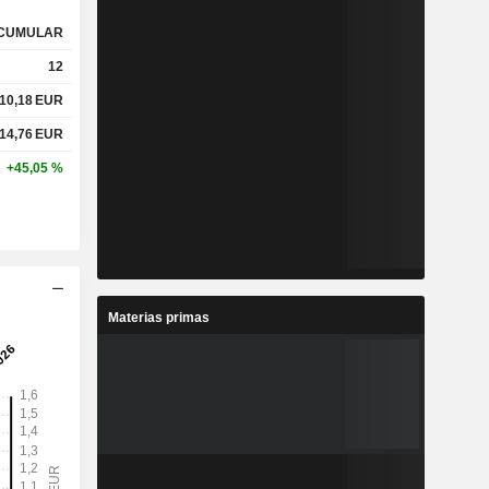
CUMULAR
12
10,18
EUR
14,76
EUR
+45,05 %
Materias primas