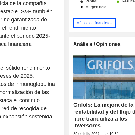
ticia de la compañía
a estable. S&P también
or no garantizada de
Más datos financieros
 el rendimiento
ante el periodo 2025-
ca financiera
Análisis / Opiniones
el sólido rendimiento
meses de 2025,
tos de inmunoglobulina
a normalización de las
staca el continuo
Grifols: La mejora de la
a red de recogida de
rentabilidad y del flujo 
a expansión sostenida
libre tranquiliza a los
inversores
29 de julio 2026 a las 16:31