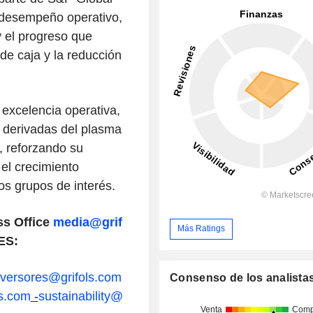
 desempeño operativo,
y el progreso que
de caja y la reducción
 excelencia operativa,
s derivadas del plasma
a, reforzando su
el crecimiento
los grupos de interés.
ss Office
media@grif
Más Ratings
ES:
versores@grifols.com
Consenso de los analista
ls.com
-
sustainability@
Venta
Comp