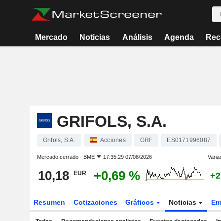
Mercado
Noticias
Análisis
Agenda
Rec
GRIFOLS, S.A.
Grifols, S.A.
Acciones
GRF
ES0171996087
Mercado cerrado -
BME
17:35:29 07/08/2026
Varia
10,18
+0,69 %
EUR
+2
Resumen
Cotizaciones
Gráficos
Noticias
Em