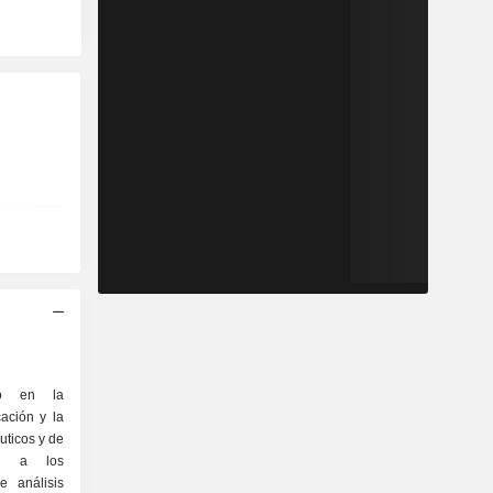
ado en la
cación y la
uticos y de
dos a los
e análisis