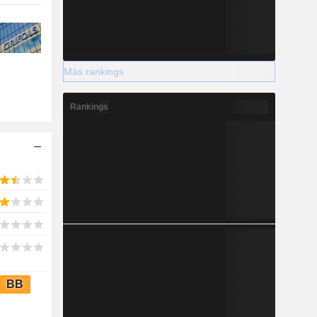
Más rankings
Rankings
BB