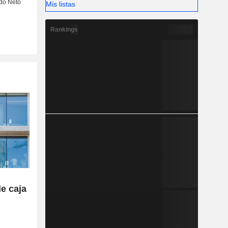
Mis listas
Rankings
de caja