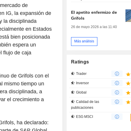
l mercado de
El apetito enfermizo de
n IG, la expansión de
Grifols
 la disciplinada
26 de mayo 2026 a las 11:40
ecialmente en Estados
está bien posicionada
Más análisis
mbién espera un
flujo de caja
Ratings
Trader
nuo de Grifols con el
 al mismo tiempo un
Inversor
era disciplinada, a
Global
ar el crecimiento a
Calidad de las
publicaciones
ESG MSCI
rifols
, ha declarado:
 parte de S&P Global