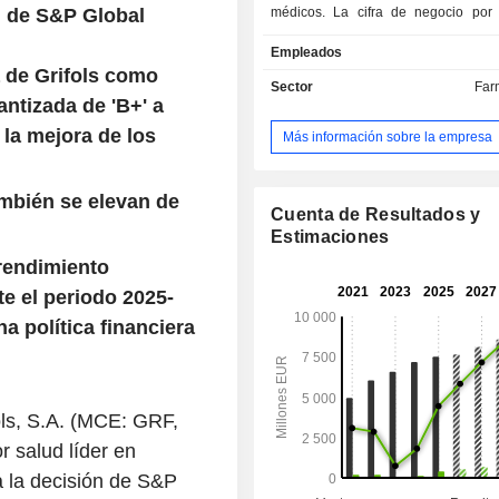
ón de S&P Global
médicos. La cifra de negocio por 
productos y servicios se distri
Empleados
siguiente manera: - productos derivados de
a de Grifols como
plasma (86,2%): productos destin
Sector
Far
industrias farmacéuticas y biotecn
antizada de 'B+' a
autómatas y reactivos de diagnóstic
a la mejora de los
Más información sobre la empresa
equipos de diagnóstico hemofílico
analizadores de coagulación, re
serología infecciosa, etc. d
mbién se elevan de
básicamente a los bancos de re
Cuenta de Resultados y
sangre y a los centros de trans
Estimaciones
productos de hospitales (2,1%): pr
 rendimiento
biológicos quirúrgicos, radi
e el periodo 2025-
nutricionales, etc. destinados a las f
 política financiera
los hospitales; - otros (3,2%): especialmente
productos biológicos intermediarios 
de fabricación en subcontratac
distribución geográfica de la cifra de
la siguiente: España (5,6%), Uni
ols, S.A. (MCE: GRF,
(15,9%), Estados Unidos y Canadá
 salud líder en
otros (22%).
 la decisión de S&P