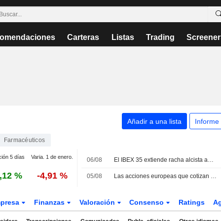
omendaciones
Carteras
Listas
Trading
Screener
Añadir a una lista
Informe
Farmacéuticos
ción 5 días
Varia. 1 de enero.
06/08
El IBEX 35 extiende racha alcista ante las esperanzas de acuerdo entre EEUU e Irán
,12 %
-4,91 %
05/08
Las acciones europeas que cotizan en EE. UU. como ADR suben ligeramente en la sesión del miércoles
presa
Finanzas
Valoración
Consenso
Ratings
A