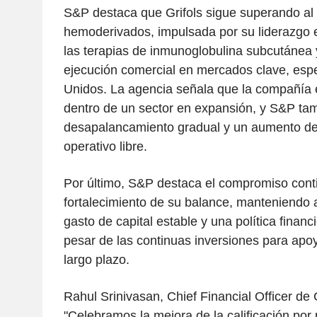
S&P destaca que Grifols sigue superando a
hemoderivados, impulsada por su liderazgo e
las terapias de inmunoglobulina subcutánea y
ejecución comercial en mercados clave, esp
Unidos. La agencia señala que la compañía 
dentro de un sector en expansión, y S&P ta
desapalancamiento gradual y un aumento del 
operativo libre.
Por último, S&P destaca el compromiso conti
fortalecimiento de su balance, manteniendo
gasto de capital estable y una política financi
pesar de las continuas inversiones para apoy
largo plazo.
Rahul Srinivasan, Chief Financial Officer de G
"Celebramos la mejora de la calificación por