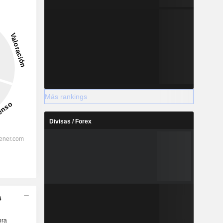
Más rankings
Divisas / Forex
s
ra