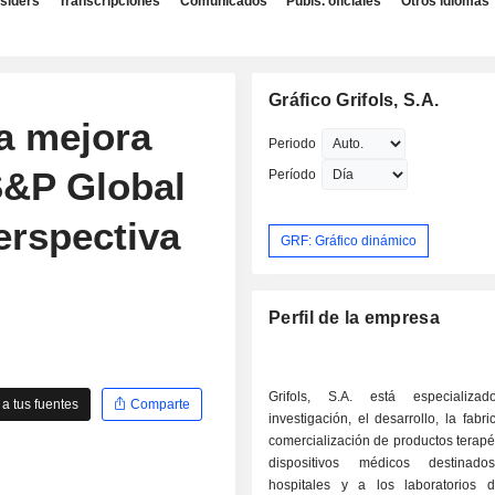
nsiders
Transcripciones
Comunicados
Publs. oficiales
Otros idiomas
Gráfico Grifols, S.A.
la mejora
Periodo
 S&P Global
Período
erspectiva
GRF: Gráfico dinámico
Perfil de la empresa
Grifols, S.A. está especializ
a tus fuentes
Comparte
investigación, el desarrollo, la fabri
comercialización de productos terapé
dispositivos médicos destina
hospitales y a los laboratorios d