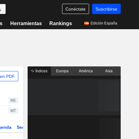
Conéctate
Suscribirse
s
Herramientas
Rankings
Edición España
Índices
Europa
América
Asia
 en PDF
RE
MT
genda
Sector
Derivados
ETFs