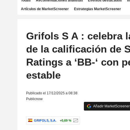
Todas
Recomendaciones analistas
Eventos destacados
I
Artículos de MarketScreener
Estrategias MarketScreener
Grifols S A : celebra 
de la calificación de
Ratings a ‘BB-‘ con p
estable
Publicado el 17/12/2025 a 08:38
Publicnow
Añadir MarketScreener 
GRIFOLS, S.A.
+0,69 %