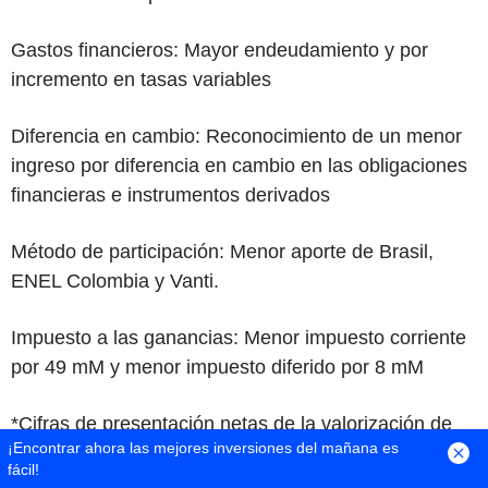
Gastos financieros:
Mayor endeudamiento y por
incremento en tasas variables
Diferencia en cambio:
Reconocimiento de un menor
ingreso por diferencia en cambio en las obligaciones
financieras e instrumentos derivados
Método de participación:
Menor aporte de Brasil,
ENEL Colombia y Vanti.
Impuesto a las ganancias:
Menor impuesto corriente
por 49 mM y menor impuesto diferido por 8 mM
*Cifras de presentación netas de la valorización de
¡Encontrar ahora las mejores inversiones del mañana es
coberturas de tasa de cambio por COP 46.9 mM en
fácil!
1T26 y COP 5.0 mM en 1T25
7