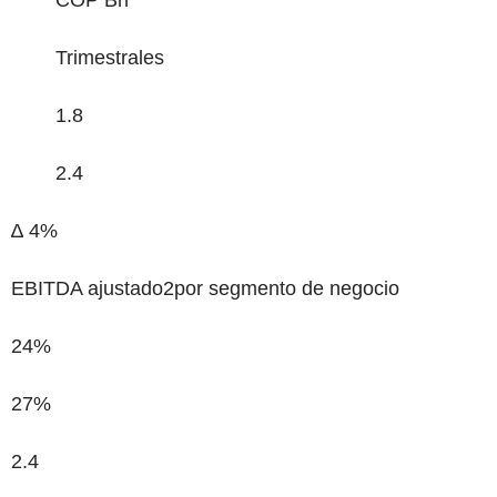
COP Bn
Trimestrales
1.8
2.4
∆ 4%
EBITDA ajustado
2
por segmento de negocio
24%
27%
2.4