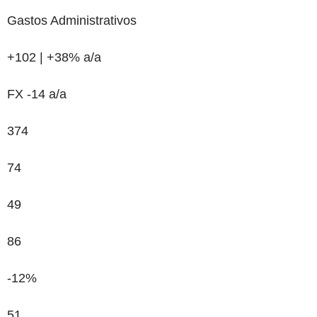
Gastos Administrativos
+102 | +38%
a/a
FX -14 a/a
374
74
49
86
-12%
51