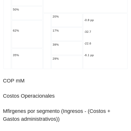
50%
20%
-0.8 pp
62%
17%
-32.7
-22.6
39%
35%
-6.1 pp
29%
COP mM
Costos Operacionales
Mfirgenes por segmento
(Ingresos - (Costos +
Gastos administrativos))