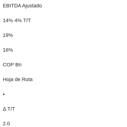
EBITDA Ajustado
14%
4% T/T
19%
16%
COP Bn
Hoja de Ruta
•
Δ T/T
2.0