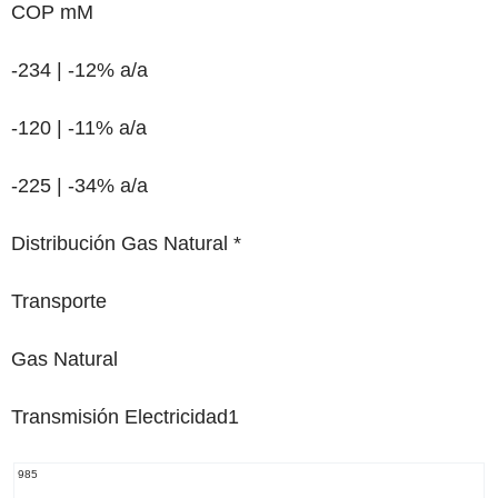
COP mM
-234 | -12%
a/a
-120 | -11% a/a
-225 | -34%
a/a
Distribución Gas Natural *
Transporte
Gas Natural
Transmisión Electricidad
1
985