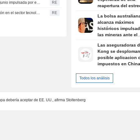
La balanza comercial australiana vuelve al superávit en junio impulsada por el auge del oro
RE
reapertura del estr
Ormuz
Daly, de la Fed, advierte de que se debe vigilar la inversión en el sector tecnológico
RE
La bolsa australian
alcanza máximos
históricos impulsad
las mineras ante el
optimismo entre EE.
Las aseguradoras 
Irán
Kong se desploman 
posible aplicacion 
impuestos en China
ingresos por seguro
extranjero
Todos los análisis
opa debería aceptar de EE. UU., afirma Stoltenberg