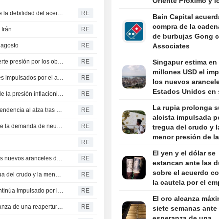
Oriente Próximo y l
resultados empresar
ACEITES VEGETALES-El aceite de palma retrocede ante la debilidad del aceite de soja en Chicago y del crudo
RE
Bain Capital acuerd
compra de la caden
 Irán
RE
de burbujas Gong c
e agosto
RE
Associates
Fitch advierte de que la banca de Vietnam sufrirá una fuerte presión por los objetivos de crecimiento del Gobierno
RE
Singapur estima en 
millones USD el im
El dólar australiano y el neozelandés se mantienen firmes impulsados por el auge comercial con China
RE
los nuevos arancel
Estados Unidos en
La rentabilidad de la deuda japonesa cae ante el alivio de la presión inflacionista por el crudo
RE
exportaciones
La rupia prolonga s
BONOS INDIA-La deuda india se mantiene estable con tendencia al alza tras el tono expansivo del banco central
RE
alcista impulsada po
CAUCHO: Los futuros en Japón caen ante la debilidad de la demanda de neumáticos en China y el descenso del petróleo
RE
tregua del crudo y l
menor presión de l
RE
El yen y el dólar se
Singapur estima en 7.400 millones USD el impacto de los nuevos aranceles de Estados Unidos en sus exportaciones
RE
estancan ante las 
sobre el acuerdo co
La rupia prolonga su racha alcista impulsada por la tregua del crudo y la menor presión de la Fed
RE
la cautela por el em
LA RUPIA INDIA SE FORTALECE: El rally de la divisa continúa impulsado por la tregua de la Fed y el abaratamiento del crudo
RE
El oro alcanza máx
El oro alcanza máximos de siete semanas ante la esperanza de una reapertura del estrecho de Ormuz
RE
siete semanas ante 
esperanza de una