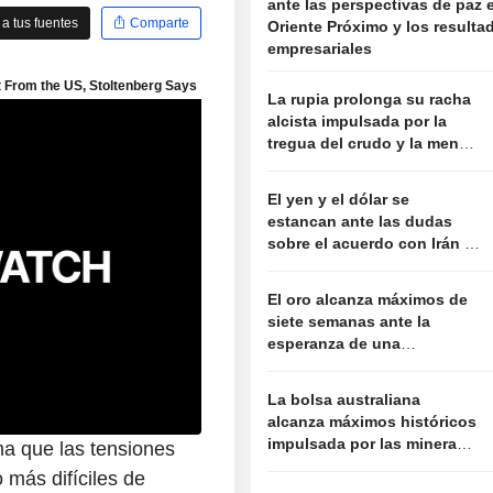
ante las perspectivas de paz 
a tus fuentes
Comparte
Oriente Próximo y los resulta
empresariales
La rupia prolonga su racha
alcista impulsada por la
tregua del crudo y la menor
presión de la Fed
El yen y el dólar se
estancan ante las dudas
sobre el acuerdo con Irán y
la cautela por el empleo
El oro alcanza máximos de
siete semanas ante la
esperanza de una
reapertura del estrecho de
Ormuz
La bolsa australiana
alcanza máximos históricos
impulsada por las mineras
ma que las tensiones
ante el optimismo entre EE.
 más difíciles de
UU. e Irán