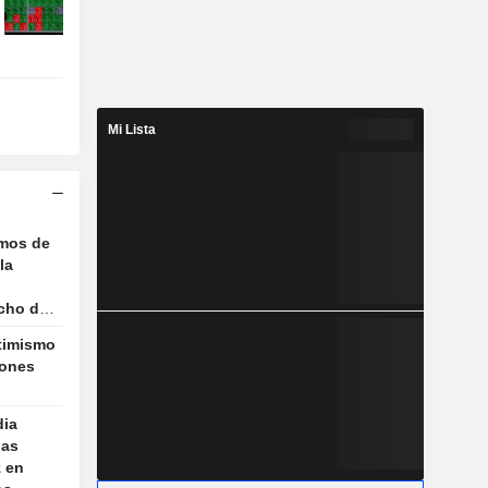
Mi Lista
imos de
la
echo de
ptimismo
iones
dia
las
z en