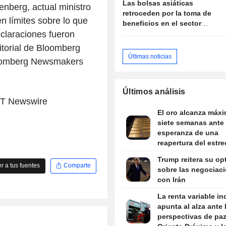
Las bolsas asiáticas
tenberg, actual ministro
retroceden por la toma de
n límites sobre lo que
beneficios en el sector
claraciones fueron
tecnológico y el petróleo se
estabiliza ante las
itorial de Bloomberg
negociaciones con Irán
Últimas noticias
oomberg Newsmakers
Últimos análisis
MT Newswire
El oro alcanza máx
siete semanas ante 
esperanza de una
reapertura del estr
Ormuz
Trump reitera su o
 a tus fuentes
Comparte
sobre las negociac
con Irán
La renta variable in
apunta al alza ante 
perspectivas de pa