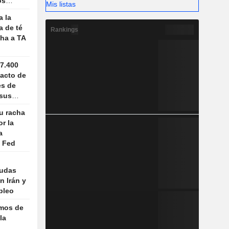
os
Mis listas
iales
a la
a de té
Rankings
ha a TA
7.400
pacto de
es de
 sus
u racha
r la
a
a Fed
dudas
n Irán y
pleo
imos de
la