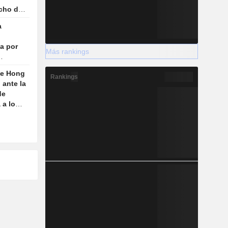
echo de
a
a por
Más rankings
 UU. e
de Hong
Rankings
ante la
de
 a los
s en el