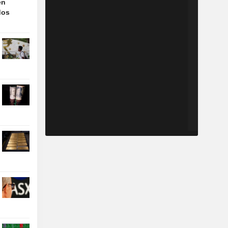
en
dos