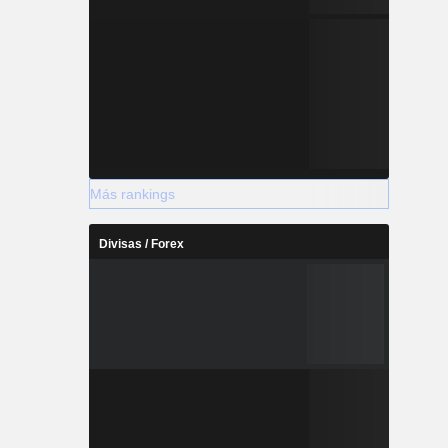
Más rankings
Divisas / Forex