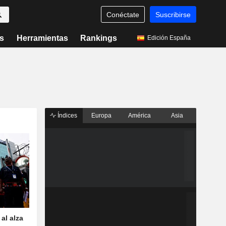
Conéctate
Suscribirse
s
Herramientas
Rankings
Edición España
Índices
Europa
América
Asia
al alza