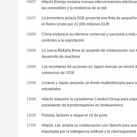
08/07
Hitachi Energy reclama nuevas interconexiones eléctrica
las renovables y la resiliencia de la red
02/07
La promotora polaca SGE proyecta una flota de pequeños
el Reino Unido por 41.000 millones EUR
29/06
China endurece su ofensiva comercial y sanciona a más
controles a la exportación
29/06
La sueca Blykalla firma un acuerdo de colaboración con 
desarrollo de reactores
24/06
Las recompras de acciones en Japón marcan un récord de
comienzos de 2026
23/06
Ucrania y Japón lanzarán un fondo multimillonario para l
industriales
19/06
Hitachi adquiere la canadiense Canduct Group para expa
aislamiento de transformadores en Norteamérica
18/06
Polonia: factores a seguir el 18 de junio
17/06
Hitachi, Ltd. amplía su colaboración con OpenAI para ace
impulsada por la inteligencia artificial y la ciberseguridad