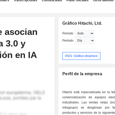
nsiders
Transcripciones
Comunicados
Publs. oficiales
Otros idiomas
Gráfico Hitachi, Ltd.
e asocian
Periodo
 3.0 y
Período
ión en IA
6501: Gráfico dinámico
Perfil de la empresa
Hitachi está especializada en la fa
comercialización de equipos elec
industriales. Las ventas netas (inc
intragrupo) se desglosan por fa
productos y servicios de la siguiente