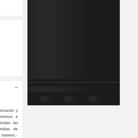
bricación y
trónicos e
luidas las
milias de
 manera: -