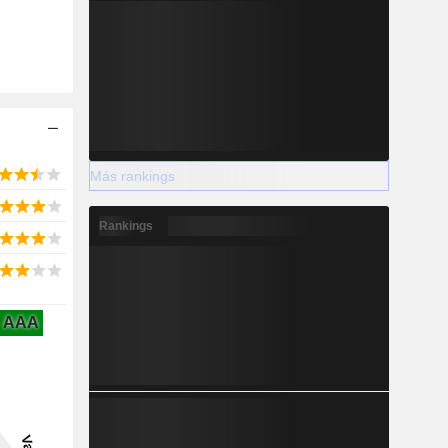
Más rankings
Rankings
AAA