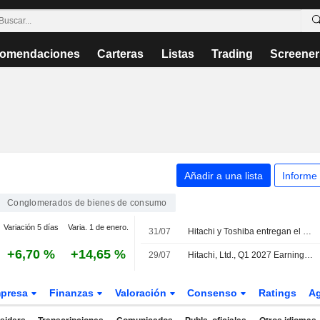
omendaciones
Carteras
Listas
Trading
Screener
Añadir a una lista
Informe
Conglomerados de bienes de consumo
Variación 5 días
Varia. 1 de enero.
31/07
Hitachi y Toshiba entregan el primer tren para la alta velocidad de Taiwán
+6,70 %
+14,65 %
29/07
Hitachi, Ltd., Q1 2027 Earnings Call, Jul 29, 2026
presa
Finanzas
Valoración
Consenso
Ratings
A