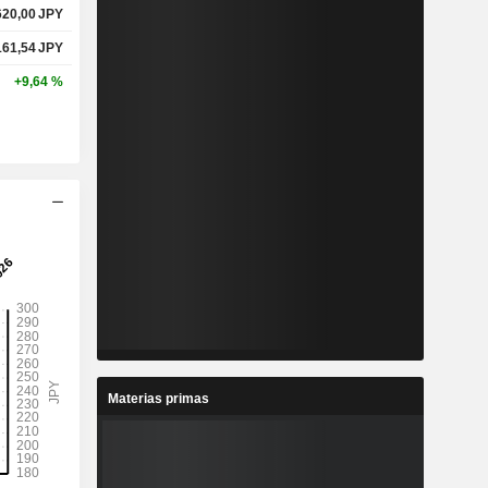
620,00
JPY
161,54
JPY
+9,64 %
Materias primas