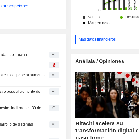
óptica, tubos de pantalla, equipos 
s suscripciones
medición, equipos médicos, equip
fabricación de semiconductores
electrodomésticos (4,7%): eq
calefacción y aire acondicionado, fr
lavadoras, etc; - otros (5,3%): principalmente
servicios de transporte, financieros y
Más datos financieros
Las ventas netas se dist
geográficamente de la siguiente man
locidad de Taiwán
MT
(49,2%), Asia (21,3%), Norteaméric
Análisis / Opiniones
Europa (10,8%) y otros (6%).
stre fiscal pese al aumento
MT
estre pese al aumento de
MT
mestre finalizado el 30 de
CI
Hitachi acelera su
sarrollo de sistemas
MT
transformación digital 
paso firme