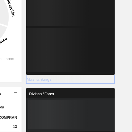
Más rankings
s
Divisas / Forex
ra
COMPRAR
13