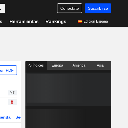
Conéctate
Suscribirse
s
Herramientas
Rankings
Edición España
Índices
Europa
América
Asia
 en PDF
MT
genda
Sector
Derivados
ETFs