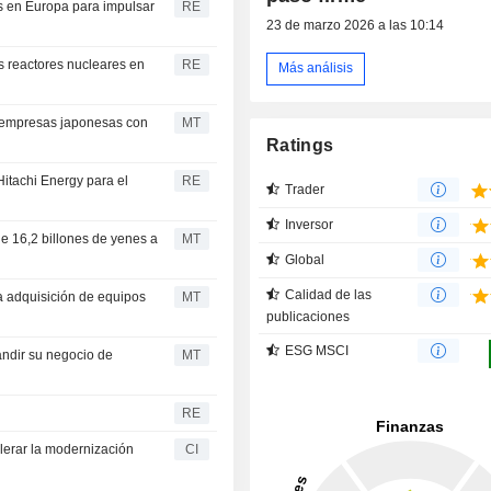
s en Europa para impulsar
RE
23 de marzo 2026 a las 10:14
 reactores nucleares en
RE
Más análisis
 empresas japonesas con
MT
Ratings
Hitachi Energy para el
RE
Trader
Inversor
 16,2 billones de yenes a
MT
Global
Calidad de las
a adquisición de equipos
MT
publicaciones
ESG MSCI
ndir su negocio de
MT
RE
lerar la modernización
CI