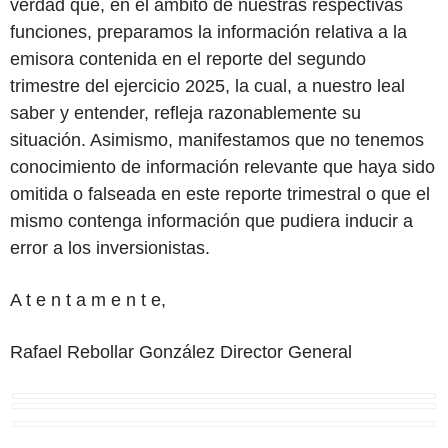
verdad que, en el ámbito de nuestras respectivas
funciones, preparamos
la
información relativa
a
la
emisora
contenida
en
el
reporte
del
segundo
trimestre
del
ejercicio
2025,
la
cual,
a
nuestro leal
saber y
entender,
refleja razonablemente
su
situación. Asimismo, manifestamos
que
no
tenemos
conocimiento
de
información relevante
que
haya sido
omitida
o
falseada
en
este
reporte
trimestral
o
que
el
mismo
contenga
información
que
pudiera inducir
a
error
a
los
inversionistas.
A
t
e
n
t
a
m
e
n t
e,
Rafael Rebollar González Director
General