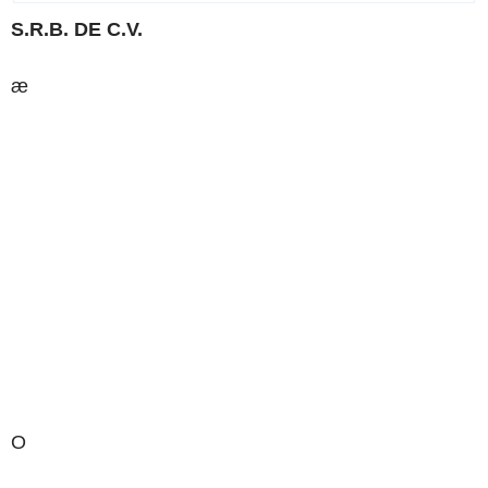
S.R.B.
DE
C.V.
æ
O