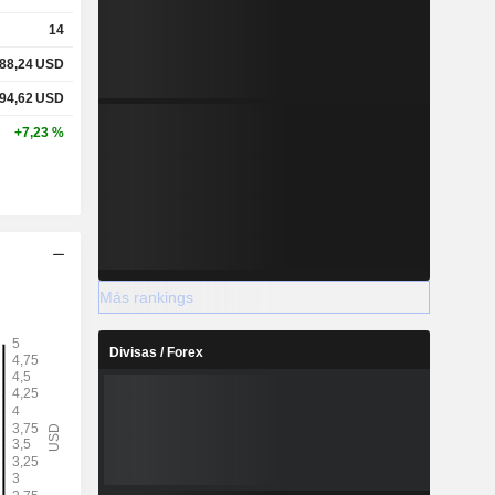
14
88,24
USD
94,62
USD
+7,23 %
Más rankings
Divisas / Forex