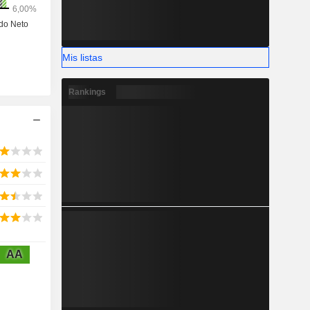
Mis listas
Rankings
AA