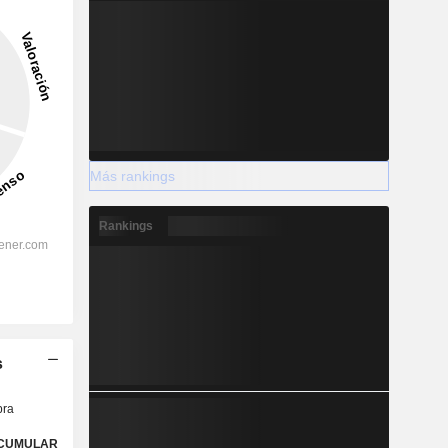
Más rankings
Rankings
s
ra
CUMULAR