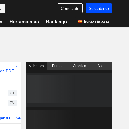
Conéctate
Suscribirse
s
Herramientas
Rankings
Edición España
Índices
Europa
América
Asia
 en PDF
CI
ZM
genda
Sector
Derivados
ETFs