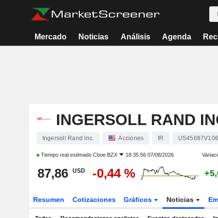
Mercado
Noticias
Análisis
Agenda
Rec
INGERSOLL RAND IN
Ingersoll Rand Inc.
Acciones
IR
US45687V10
Tiempo real estimado
Cboe BZX
18:35:56 07/08/2026
Variac
87,86
-0,44 %
USD
+5
Resumen
Cotizaciones
Gráficos
Noticias
Em