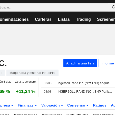
omendaciones
Carteras
Listas
Trading
Screener
C.
Añadir a una lista
Informe
61
Maquinaria y material industrial
ión 5 días
Varia. 1 de enero.
03/08
Ingersoll Rand Inc. (NYSE:IR) adquiere Lone Star Blower, Inc.
,69 %
+11,24 %
03/08
INGERSOLL RAND INC. : BNP Paribas da una recomendación neutral
presa
Finanzas
Valoración
Consenso
Ratings
A