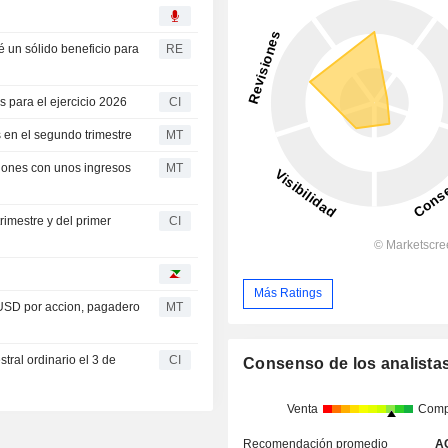
é un sólido beneficio para
RE
s para el ejercicio 2026
CI
s en el segundo trimestre
MT
siones con unos ingresos
MT
rimestre y del primer
CI
Más Ratings
 USD por accion, pagadero
MT
tral ordinario el 3 de
CI
Consenso de los analista
Venta
Comp
Recomendación promedio
A