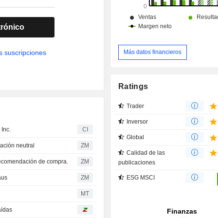
trónico
Más datos financieros
s suscripciones
Ratings
Trader
Inversor
 Inc.
CI
Global
comendación neutral
ZM
Calidad de las
ntiene una recomendación de compra.
ZM
publicaciones
ESG MSCI
olaus
ZM
MT
aídas