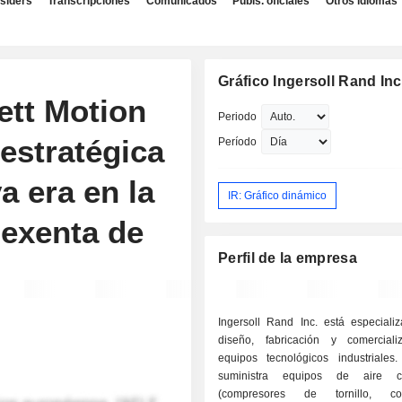
nsiders
Transcripciones
Comunicados
Publs. oficiales
Otros idiomas
Gráfico Ingersoll Rand Inc
ett Motion
Periodo
estratégica
Período
a era en la
IR: Gráfico dinámico
 exenta de
Perfil de la empresa
Ingersoll Rand Inc. está especiali
diseño, fabricación y comercial
equipos tecnológicos industriales
suministra equipos de aire c
(compresores de tornillo, co