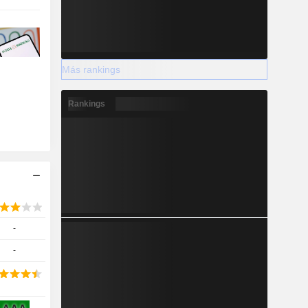
Más rankings
Rankings
-
-