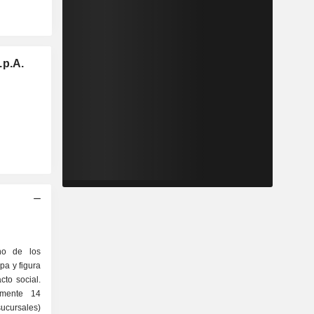
.p.A.
no de los
pa y figura
cto social.
amente 14
ucursales)