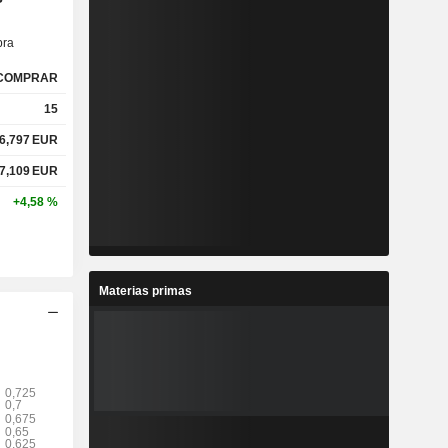
ra
COMPRAR
15
6,797
EUR
7,109
EUR
+4,58 %
Materias primas