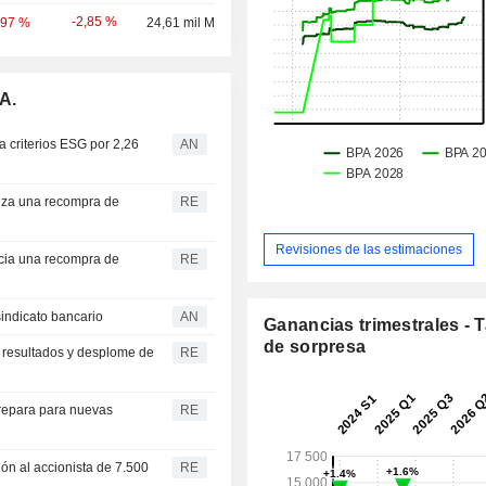
-2,85 %
,97 %
24,61 mil M
A.
a criterios ESG por 2,26
AN
anza una recompra de
RE
Revisiones de las estimaciones
icia una recompra de
RE
indicato bancario
AN
Ganancias trimestrales - 
de sorpresa
us resultados y desplome de
RE
prepara para nuevas
RE
ón al accionista de 7.500
RE