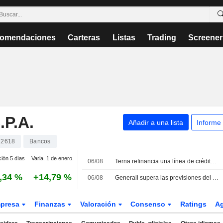
omendaciones
Carteras
Listas
Trading
Screener
P.A.
Añadir a una lista
Informe
72618
Bancos
ción 5 días
Varia. 1 de enero.
06/08
Terna refinancia una línea de crédito revolving vinculada a criterios ESG por 2,26 billones EUR
,34 %
+14,79 %
06/08
Generali supera las previsiones del primer semestre y lanza una recompra de acciones de 500 millones EUR
presa
Finanzas
Valoración
Consenso
Ratings
A