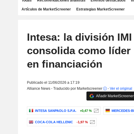
Todas
Recomendaciones analistas
Eventos destacados
I
Artículos de MarketScreener
Estrategias MarketScreener
Intesa: la división IMI
consolida como líder
en financiación
Publicado el 11/06/2026 a 17:19
Alliance News - Traducido por Marketscreener
-
Ver el original
Añadir MarketScreener 
INTESA SANPAOLO S.P.A.
+0,47 %
MERCEDES-B
COCA-COLA HELLENIC
-1,97 %