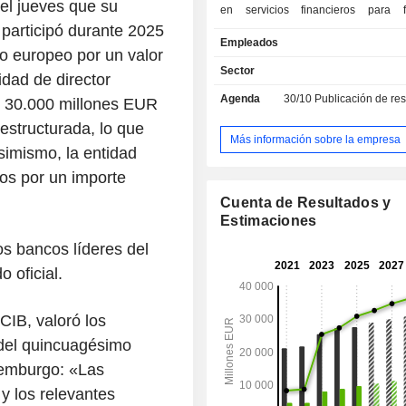
l jueves que su
en servicios financieros para f
 participó durante 2025
empresas, cuenta con una p
Empleados
internacional estratégica (m
o europeo por un valor
sucursales y 7,4 millones de clientes
Sector
idad de director
países de Europa Central y del Est
Agenda
30/10
Publicación de resultado
Medio y el norte de África. La ac
de 30.000 millones EUR
organiza en torno a seis divisiones: - Ba
estructurada, lo que
Regional: centrada en el mercado l
Más información sobre la empresa
simismo, la entidad
raíces regionales para fortalecer las
con particulares, pymes y organiza
os por un importe
ánimo de lucro; - IMI Corporate & Investment
Cuenta de Resultados y
Banking: socio global para e
Estimaciones
instituciones financieras y autoridade
- Banca Internacional: filiales que o
os bancos líderes del
sector de la banca minorista en vario
 oficial.
Banca Privada: productos y s
específicos para clientes privados
CIB, valoró los
patrimonio; - Gestión de activos: soluciones
para clientes del grupo, redes de ven
 del quincuagésimo
y clientes institucionales; - Seguros: productos
xemburgo: «Las
de seguros y previsión para clientes 
 los relevantes