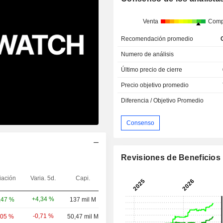
Venta
Comp
Recomendación promedio
Numero de análisis
Último precio de cierre
Precio objetivo promedio
Diferencia / Objetivo Promedio
Consenso
Revisiones de Beneficios
iación
Varia. 5d.
Capi.
+4,34 %
,47 %
137 mil M
-0,71 %
,05 %
50,47 mil M