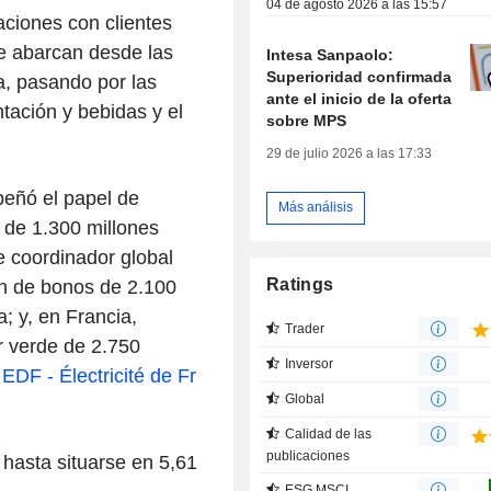
04 de agosto 2026 a las 15:57
ciones con clientes
ue abarcan desde las
Intesa Sanpaolo:
Superioridad confirmada
ca, pasando por las
ante el inicio de la oferta
tación y bebidas y el
sobre MPS
29 de julio 2026 a las 17:33
eñó el papel de
Más análisis
 de 1.300 millones
e coordinador global
Ratings
ón de bonos de 2.100
; y, en Francia,
Trader
r verde de 2.750
Inversor
a
EDF - Électricité de Fr
Global
Calidad de las
publicaciones
hasta situarse en 5,61
ESG MSCI