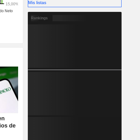
Mis listas
Rankings
en
ios de