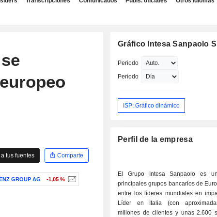
nsiders
Transcripciones
Comunicados
Publs. oficiales
Otros idiomas
Gráfico Intesa Sanpaolo S
 se
Periodo
 europeo
Período
ISP: Gráfico dinámico
Perfil de la empresa
a tus fuentes
Comparte
El Grupo Intesa Sanpaolo es u
ENZ GROUP AG
-1,05 %
principales grupos bancarios de Euro
entre los líderes mundiales en impa
Líder en Italia (con aproximad
millones de clientes y unas 2.600 s