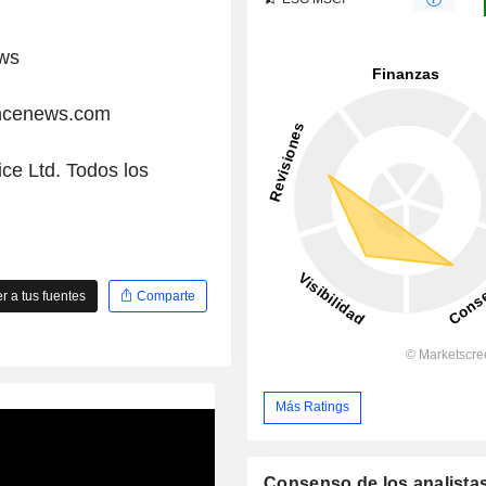
ews
ancenews.com
ice Ltd. Todos los
 a tus fuentes
Comparte
Más Ratings
Consenso de los analista