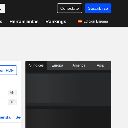
Conéctate
Suscribirse
s
Herramientas
Rankings
Edición España
Índices
Europa
América
Asia
 en PDF
AN
RE
genda
Sector
Derivados
ETFs