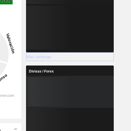
AAA
Más rankings
Divisas / Forex
s