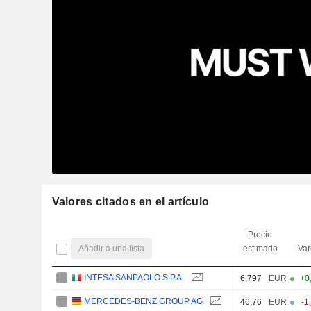
Valores citados en el artículo
Precio
Añadir a una lista
estimado
Var
INTESA SANPAOLO S.P.A.
6,797
EUR
+0
MERCEDES-BENZ GROUP AG
46,76
EUR
-1