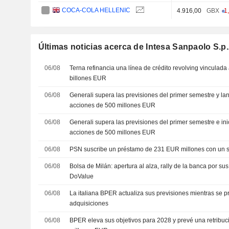
COCA-COLA HELLENIC
4.916,00
GBX
-1
Últimas noticias acerca de Intesa Sanpaolo S.p.
06/08
Terna refinancia una línea de crédito revolving vinculada 
billones EUR
06/08
Generali supera las previsiones del primer semestre y l
acciones de 500 millones EUR
06/08
Generali supera las previsiones del primer semestre e in
acciones de 500 millones EUR
06/08
PSN suscribe un préstamo de 231 EUR millones con un s
06/08
Bolsa de Milán: apertura al alza, rally de la banca por s
DoValue
06/08
La italiana BPER actualiza sus previsiones mientras se 
adquisiciones
06/08
BPER eleva sus objetivos para 2028 y prevé una retribuci