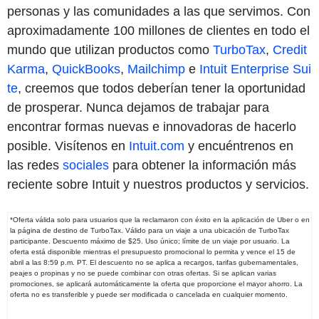
personas y las comunidades a las que servimos. Con
aproximadamente 100 millones de clientes en todo el
mundo que utilizan productos como
TurboTax
,
Credit
Karma
,
QuickBooks
,
Mailchimp
e
Intuit Enterprise Sui
te
, creemos que todos deberían tener la oportunidad
de prosperar. Nunca dejamos de trabajar para
encontrar formas nuevas e innovadoras de hacerlo
posible. Visítenos en
Intuit.com
y encuéntrenos en
las redes
sociales
para obtener la información más
reciente sobre Intuit y nuestros productos y servicios.
*Oferta válida solo para usuarios que la reclamaron con éxito en la aplicación de Uber o en
la página de destino de TurboTax. Válido para un viaje a una ubicación de TurboTax
participante. Descuento máximo de $25. Uso único; límite de un viaje por usuario. La
oferta está disponible mientras el presupuesto promocional lo permita y vence el 15 de
abril a las 8:59 p.m. PT. El descuento no se aplica a recargos, tarifas gubernamentales,
peajes o propinas y no se puede combinar con otras ofertas. Si se aplican varias
promociones, se aplicará automáticamente la oferta que proporcione el mayor ahorro. La
oferta no es transferible y puede ser modificada o cancelada en cualquier momento.