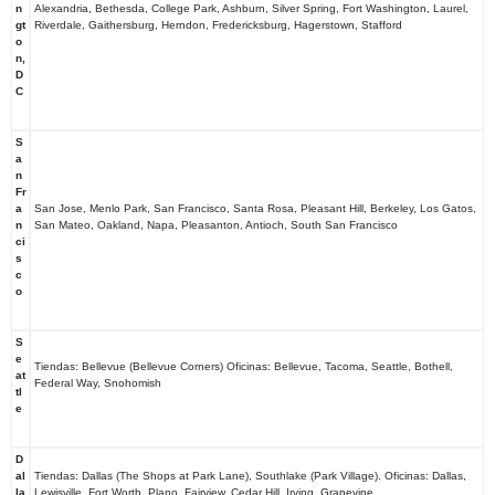
n
Alexandria, Bethesda, College Park, Ashburn, Silver Spring, Fort Washington, Laurel,
gt
Riverdale, Gaithersburg, Herndon, Fredericksburg, Hagerstown, Stafford
o
n,
D
C
S
a
n
Fr
a
San Jose, Menlo Park, San Francisco, Santa Rosa, Pleasant Hill, Berkeley, Los Gatos,
n
San Mateo, Oakland, Napa, Pleasanton, Antioch, South San Francisco
ci
s
c
o
S
e
Tiendas: Bellevue (Bellevue Corners) Oficinas: Bellevue, Tacoma, Seattle, Bothell,
at
Federal Way, Snohomish
tl
e
D
al
Tiendas: Dallas (The Shops at Park Lane), Southlake (Park Village). Oficinas: Dallas,
la
Lewisville, Fort Worth, Plano, Fairview, Cedar Hill, Irving, Grapevine