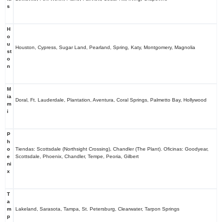
s
H
o
u
Houston, Cypress, Sugar Land, Pearland, Spring, Katy, Montgomery, Magnolia
st
o
n
M
ia
Doral, Ft. Lauderdale, Plantation, Aventura, Coral Springs, Palmetto Bay, Hollywood
m
i
P
h
o
Tiendas: Scottsdale (Northsight Crossing), Chandler (The Plant). Oficinas: Goodyear,
e
Scottsdale, Phoenix, Chandler, Tempe, Peoria, Gilbert
ni
x
T
a
m
Lakeland, Sarasota, Tampa, St. Petersburg, Clearwater, Tarpon Springs
p