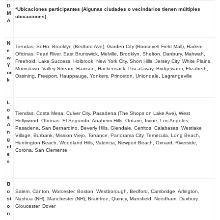
D
*Ubicaciones participantes (Algunas ciudades o vecindarios tienen múltiples
M
ubicaciones)
A
N
Tiendas: SoHo, Brooklyn (Bedford Ave), Garden City (Roosevelt Field Mall), Harlem.
e
Oficinas: Pearl River, East Brunswick, Melville, Brooklyn, Shelton, Danbury, Mahwah,
w
Freehold, Lake Success, Holbrook, New York City, Short Hills, Jersey City, White Plains,
Y
Morristown, Valley Stream, Harrison, Hackensack, Piscataway, Bridgewater, Elizabeth,
or
Ossining, Freeport, Hauppauge, Yonkers, Princeton, Uniondale, Lagrangeville
k
L
o
Tiendas: Costa Mesa, Culver City, Pasadena (The Shops on Lake Ave), West
s
Hollywood. Oficinas: El Segundo, Anaheim Hills, Ontario, Irvine, Los Angeles,
A
Pasadena, San Bernardino, Beverly Hills, Glendale, Cerritos, Calabasas, Westlake
n
Village, Burbank, Mission Viejo, Torrance, Panorama City, Temecula, Long Beach,
g
Huntington Beach, Woodland Hills, Valencia, Newport Beach, Oxnard, Riverside,
el
Corona, San Clemente
e
s
B
o
Salem, Canton, Worcester, Boston, Westborough, Bedford, Cambridge, Arlington,
st
Nashua (NH), Manchester (NH), Braintree, Quincy, Mansfield, Needham, Duxbury,
o
Gloucester, Dover
n