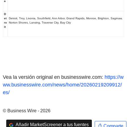
a
D
et
Detroit, Troy, Livonia, Southfield, Ann Arbor, Grand Rapids, Monroe, Brighton, Saginaw,
ro
Norton Shores, Lansing, Traverse City, Bay City
it
Vea la versión original en businesswire.com:
https://w
ww.businesswire.com/news/home/20260219209912/
es/
© Business Wire - 2026
Añadir MarketScreener a tus fuentes
Comparte