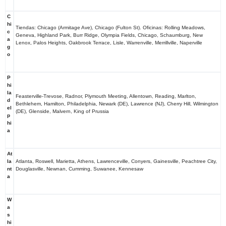
C
hi
Tiendas: Chicago (Armitage Ave), Chicago (Fulton St). Oficinas: Rolling Meadows,
c
Geneva, Highland Park, Burr Ridge, Olympia Fields, Chicago, Schaumburg, New
a
Lenox, Palos Heights, Oakbrook Terrace, Lisle, Warrenville, Merrillville, Naperville
g
o
P
hi
la
Feasterville-Trevose, Radnor, Plymouth Meeting, Allentown, Reading, Marlton,
d
Bethlehem, Hamilton, Philadelphia, Newark (DE), Lawrence (NJ), Cherry Hill, Wilmington
el
(DE), Glenside, Malvern, King of Prussia
p
hi
a
At
la
Atlanta, Roswell, Marietta, Athens, Lawrenceville, Conyers, Gainesville, Peachtree City,
nt
Douglasville, Newnan, Cumming, Suwanee, Kennesaw
a
W
a
s
hi