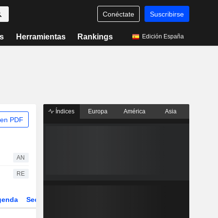
Conéctate
Suscribirse
s
Herramientas
Rankings
Edición España
Índices
Europa
América
Asia
 en PDF
AN
RE
genda
Sector
Derivados
ETFs