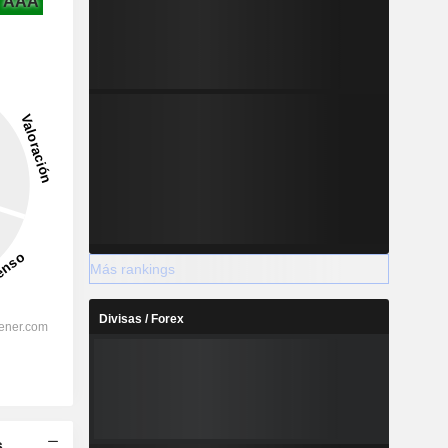
AAA
Más rankings
Divisas / Forex
s