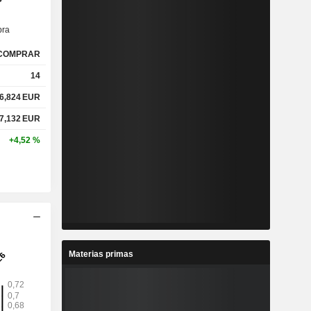
ra
COMPRAR
14
6,824
EUR
7,132
EUR
+4,52 %
Materias primas