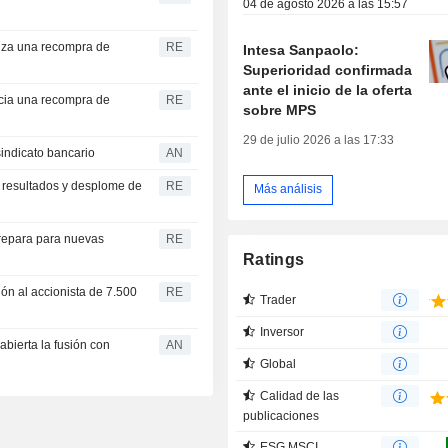
04 de agosto 2026 a las 15:57
anza una recompra de
RE
Intesa Sanpaolo:
Superioridad confirmada
ante el inicio de la oferta
icia una recompra de
RE
sobre MPS
29 de julio 2026 a las 17:33
indicato bancario
AN
us resultados y desplome de
RE
Más análisis
prepara para nuevas
RE
Ratings
ón al accionista de 7.500
RE
Trader
Inversor
bierta la fusión con
AN
Global
Calidad de las
publicaciones
ESG MSCI