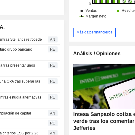
A.
Más datos financieros
ntras Stellantis retrocede
AN
uturo grupo bancario
RE
Análisis / Opiniones
a tras presentar unos
RE
una OPA tras superar las
RE
ntras estudia alternativas
RE
Intesa Sanpaolo cotiza 
pliación de capital
AN
verde tras los comentar
RE
Jefferies
a criterios ESG por 2,26
AN