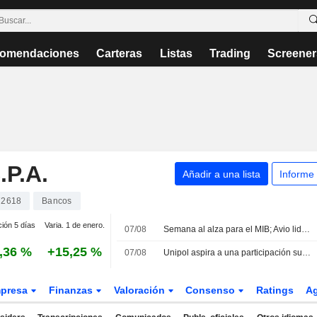
omendaciones
Carteras
Listas
Trading
Screener
P.A.
Añadir a una lista
Informe
72618
Bancos
ción 5 días
Varia. 1 de enero.
07/08
Semana al alza para el MIB; Avio lidera las ganancias mientras Stellantis retrocede
,36 %
+15,25 %
07/08
Unipol aspira a una participación superior al 30% en el futuro grupo bancario BPER-MPS
presa
Finanzas
Valoración
Consenso
Ratings
A