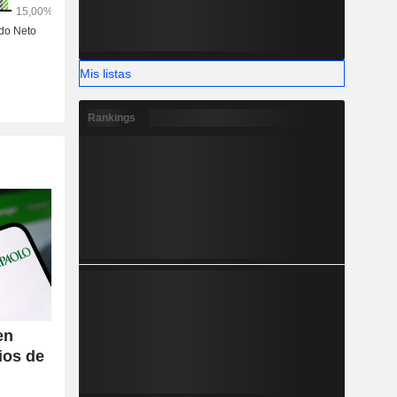
Mis listas
Rankings
en
ios de