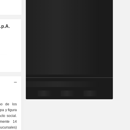
.p.A.
no de los
pa y figura
cto social.
amente 14
ucursales)