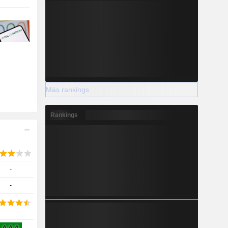
Más rankings
Rankings
-
-