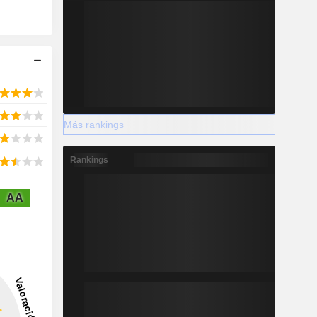
Más rankings
Rankings
AA