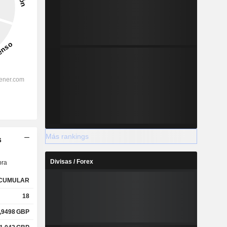
Más rankings
s
Divisas / Forex
ra
CUMULAR
18
,9498
GBP