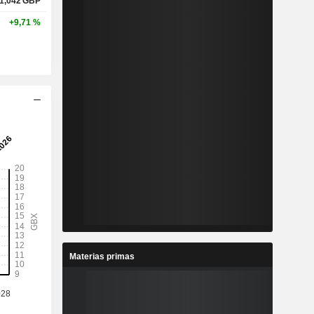
1,042
GBP
+9,71 %
Materias primas