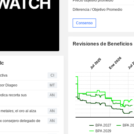
Precio objetivo promedio
Diferencia / Objetivo Promedio
Consenso
Revisiones de Beneficios
lc
ctiva
CI
 por Diageo
MT
ica recorta sus
AN
metales; el oro al alza
AN
ex consejero delegado de
AN