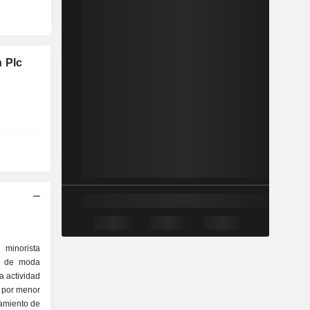
 Plc
minorista
as de moda
La actividad
l por menor
pamiento de