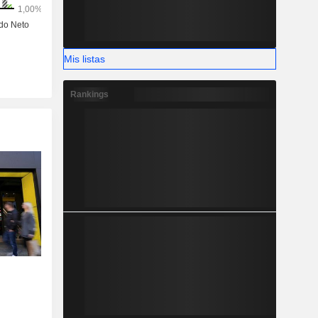
Mis listas
Rankings