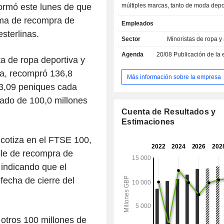
ormó este lunes de que
múltiples marcas, tanto de moda dep
para actividades al aire libre. Sus
ama de recompra de
Empleados
incluyen JD, Complementary C
sterlinas.
Sporting Goods & Outdoor. JD es un
Sector
Minoristas de ropa y
multicanal de moda deportiva que o
Agenda
20/08
Publicación de la evolución de la act
deportiva y casual de marca, c
ta de ropa deportiva y
diversas marcas. El segmento JD i
ra, recompró 136,8
marcas Finish Line, JD Gyms, Size?,
Más información sobre la empresa
73,09 peniques cada
y Livestock. Su segmento Comp
Concepts incluye DTLR, Shoe Palace
mado de 100,0 millones
DTLR es un minorista de calzado d
Cuenta de Resultados y
ropa urbana que mantiene un víncu
Estimaciones
comunidades en las que se ubican su
Shoe Palace es un minorista de calz
cotiza en el FTSE 100,
deportiva de marca ubicado en la c
le de recompra de
de los Estados Unidos. Shoe Palace 
 indicando que el
más de 200 tiendas. Los segmentos d
deportivos y actividades al aire lib
 fecha de cierre del
Sport Zone, Sprinter, Go Outdoor
Naylors, Tiso, Ultimate Outdoors
Republic.
 otros 100 millones de