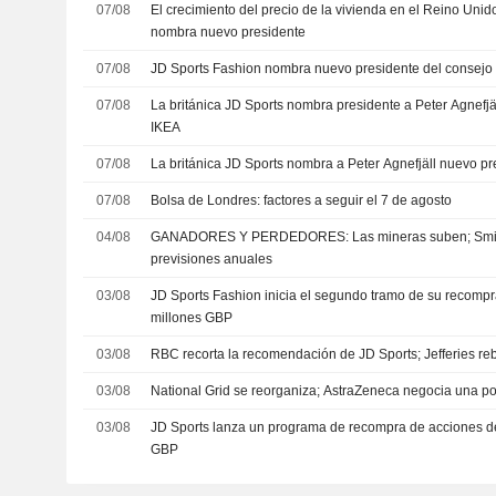
07/08
El crecimiento del precio de la vivienda en el Reino Unid
nombra nuevo presidente
07/08
JD Sports Fashion nombra nuevo presidente del consejo 
07/08
La británica JD Sports nombra presidente a Peter Agnefjäl
IKEA
07/08
La británica JD Sports nombra a Peter Agnefjäll nuevo pr
07/08
Bolsa de Londres: factores a seguir el 7 de agosto
04/08
GANADORES Y PERDEDORES: Las mineras suben; Smith
previsiones anuales
03/08
JD Sports Fashion inicia el segundo tramo de su recomp
millones GBP
03/08
RBC recorta la recomendación de JD Sports; Jefferies reb
03/08
National Grid se reorganiza; AstraZeneca negocia una po
03/08
JD Sports lanza un programa de recompra de acciones d
GBP