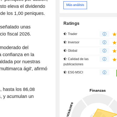
Más análisis
Esto eleva el dividendo
sde los 1,00 peniques.
Ratings
 señalado unas
cio fiscal 2026.
Trader
Inversor
 moderado del
Global
 confianza en la
Calidad de las
aldada por nuestras
publicaciones
ultimarca ágil', afirmó
ESG MSCI
 hasta los 86,08
s, y acumulan un