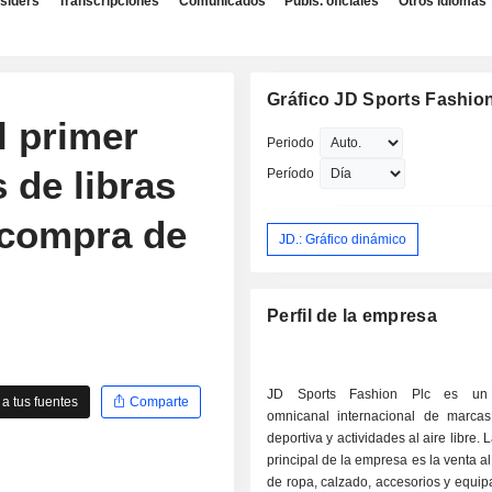
nsiders
Transcripciones
Comunicados
Publs. oficiales
Otros idiomas
Gráfico JD Sports Fashion
l primer
Periodo
 de libras
Período
ecompra de
JD.: Gráfico dinámico
Perfil de la empresa
JD Sports Fashion Plc es un 
a tus fuentes
Comparte
omnicanal internacional de marc
deportiva y actividades al aire libre. 
principal de la empresa es la venta a
de ropa, calzado, accesorios y equi