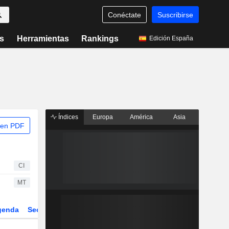
Conéctate
Suscribirse
s
Herramientas
Rankings
Edición España
Índices
Europa
América
Asia
 en PDF
CI
MT
genda
Sector
Derivados
ETFs