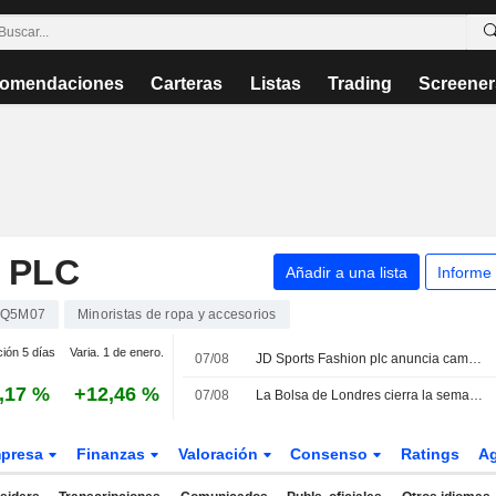
omendaciones
Carteras
Listas
Trading
Screener
 PLC
Añadir a una lista
Informe
Q5M07
Minoristas de ropa y accesorios
ción 5 días
Varia. 1 de enero.
07/08
JD Sports Fashion plc anuncia cambios en su cúpula directiva
,17 %
+12,46 %
07/08
La Bolsa de Londres cierra la semana al alza impulsada por Diageo
presa
Finanzas
Valoración
Consenso
Ratings
A