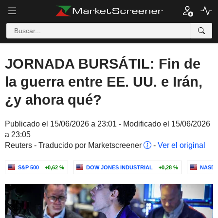
JORNADA BURSÁTIL: Fin de
la guerra entre EE. UU. e Irán,
¿y ahora qué?
Publicado el 15/06/2026 a 23:01 - Modificado el 15/06/2026
a 23:05
Reuters - Traducido por Marketscreener
-
Ver el original
S&P 500
+0,62 %
DOW JONES INDUSTRIAL
+0,28 %
NASDA