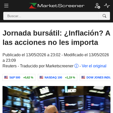
Jornada bursátil: ¿Inflación? A
las acciones no les importa
Publicado el 13/05/2026 a 23:02 - Modificado el 13/05/2026
a 23:09
Reuters - Traducido por Marketscreener
-
Ver el original
S&P 500
+0,62 %
NASDAQ 100
+1,19 %
DOW JONES INDUS