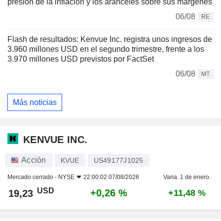
presión de la inflación y los aranceles sobre sus márgenes
06/08
RE
Flash de resultados: Kenvue Inc. registra unos ingresos de
3.960 millones USD en el segundo trimestre, frente a los
3.970 millones USD previstos por FactSet
06/08
MT
Más noticias
KENVUE INC.
Acción
KVUE
US49177J1025
Mercado cerrado -
NYSE
22:00:02 07/08/2026
Varia. 1 de enero.
USD
+0,26 %
19,23
+11,48 %