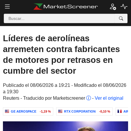
Líderes de aerolíneas
arremeten contra fabricantes
de motores por retrasos en
cumbre del sector
Publicado el 08/06/2026 a 19:21 - Modificado el 08/06/2026
a 19:30
Reuters - Traducido por Marketscreener
-
Ver el original
GE AEROSPACE
-1,19 %
RTX CORPORATION
-0,10 %
AIR