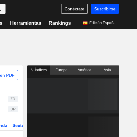
Conéctate
Suscribirse
s
Herramientas
Rankings
Edición España
Índices
Europa
América
Asia
 en PDF
ZD
DP
nda
Sector
Derivados
ETFs