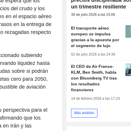
se espera que los
un trimestre resiliente
cios del crudo y los
30 de julio 2026 a las 15:06
nes en el espacio aéreo
rasos en la entrega de
El transporte aéreo
do rezagadas respecto
europeo se impulsa
gracias a la apuesta por
el segmento de lujo
02 de julio 2026 a las 14:39
ccionado subiendo
ervando liquidez hasta
El CEO de Air France-
udas sobre si podrán
KLM, Ben Smith, habla
con Bloomberg TV tras
netas cero para 2050,
los resultados
bustible de aviación
financieros
19 de febrero 2026 a las 17:23
 perspectiva para el
Más análisis
afirmando que los
 en Irán y las