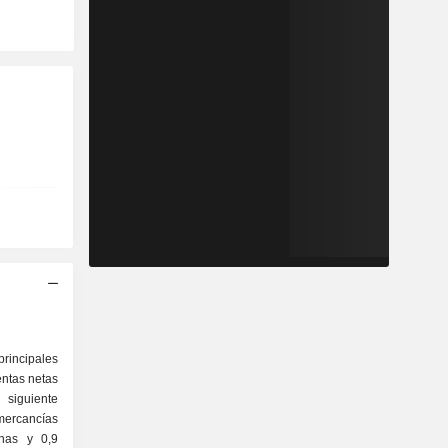
incipales
ntas netas
 siguiente
onas y 0,9