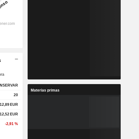
s
ra
NSERVAR
Materias primas
20
12,89
EUR
12,52
EUR
-2,91 %