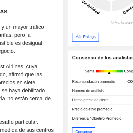
EAS
y un mayor tráfico
ifas, pero la
Más Ratings
stible es desigual
egocio.
Consenso de los analista
t Airlines, cuya
Venta
Comp
do, afirmó que las
recios en siete
Recomendación promedio
CO
se haya debilitado.
Numero de análisis
ía 'no están cerca' de
Último precio de cierre
Precio objetivo promedio
Diferencia / Objetivo Promedio
safío particular.
 medida de sus centros
Consenso