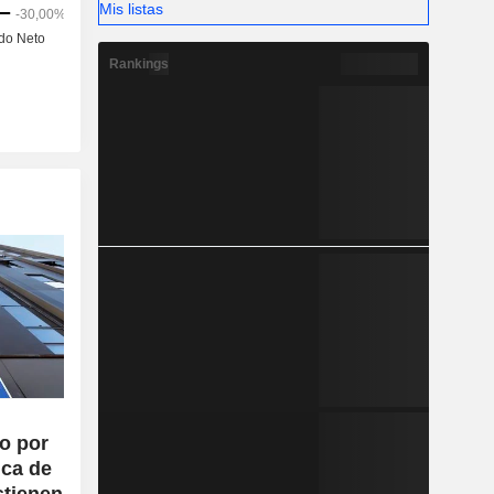
Mis listas
Rankings
o por
ica de
stienen