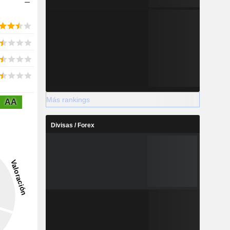
Más rankings
AA
Divisas / Forex