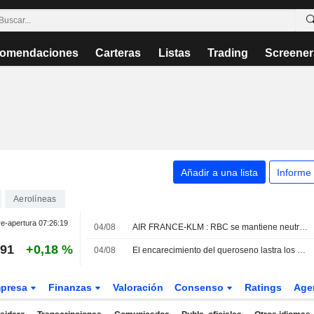
omendaciones
Carteras
Listas
Trading
Screener
Añadir a una lista
Informe
Aerolíneas
e-apertura
07:26:19
04/08
AIR FRANCE-KLM : RBC se mantiene neutral, sin recomendación.
,91
+0,18 %
04/08
El encarecimiento del queroseno lastra los beneficios de Lufthansa y hunde su cotizacion
presa
Finanzas
Valoración
Consenso
Ratings
Age