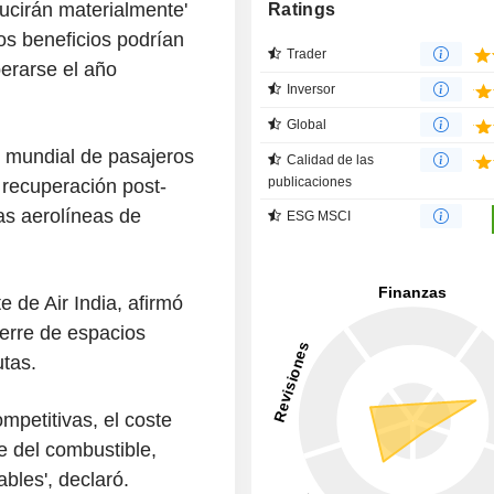
ucirán materialmente'
Ratings
os beneficios podrían
Trader
erarse el año
Inversor
Global
o mundial de pasajeros
Calidad de las
publicaciones
 recuperación post-
as aerolíneas de
ESG MSCI
 de Air India, afirmó
ierre de espacios
utas.
petitivas, el coste
e del combustible,
bles', declaró.