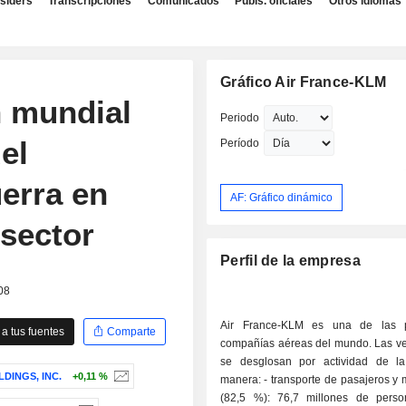
nsiders
Transcripciones
Comunicados
Publs. oficiales
Otros idiomas
Gráfico Air France-KLM
n mundial
Periodo
el
Período
erra en
AF: Gráfico dinámico
 sector
Perfil de la empresa
08
Air France-KLM es una de las pr
a tus fuentes
Comparte
compañías aéreas del mundo. Las ve
se desglosan por actividad de la
DINGS, INC.
+0,11 %
manera: - transporte de pasajeros y mercancías
(82,5 %): 76,7 millones de pers