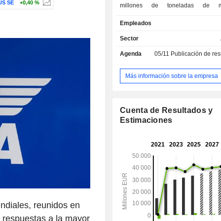
US SE
+0,40 %
millones de toneladas de me
transportadas en 2025; - transporte de
Empleados
pasajeros de bajo coste (10,4 %; T
26,1 millones de personas transpo
Sector
servicios de mantenimiento (7 %); - otros (0,1
Agenda
05/11
Publicación de resultado
%). A finales de 2025, el grupo contaba con una
flota de 596 aviones (289 prop
alquilados) repartidos entre l
Más información sobre la empresa
nacionales de Air France (268), K
Transavia (140).
Cuenta de Resultados y
Estimaciones
ndiales, reunidos en
 respuestas a la mayor