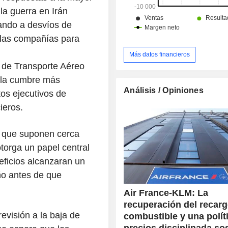
 la guerra en Irán
gando a desvíos de
 las compañías para
Más datos financieros
l de Transporte Aéreo
s la cumbre más
Análisis / Opiniones
tos ejecutivos de
ieros.
s que suponen cerca
otorga un papel central
ficios alcanzaran un
ño antes de que
Air France-KLM: La
recuperación del recarg
revisión a la baja de
combustible y una polít
precios disciplinada so