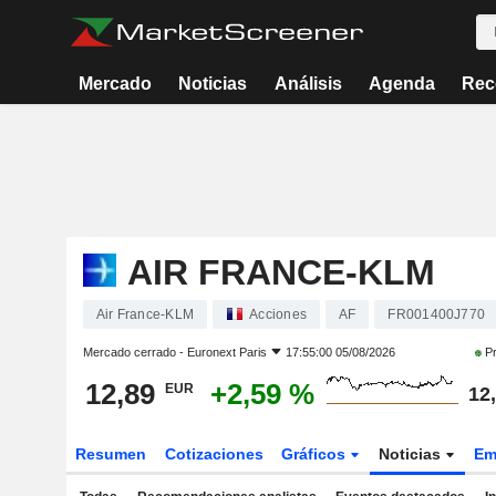
Mercado
Noticias
Análisis
Agenda
Rec
AIR FRANCE-KLM
Air France-KLM
Acciones
AF
FR001400J770
Mercado cerrado -
Euronext Paris
17:55:00 05/08/2026
Pr
12,89
+2,59 %
EUR
12
Resumen
Cotizaciones
Gráficos
Noticias
Em