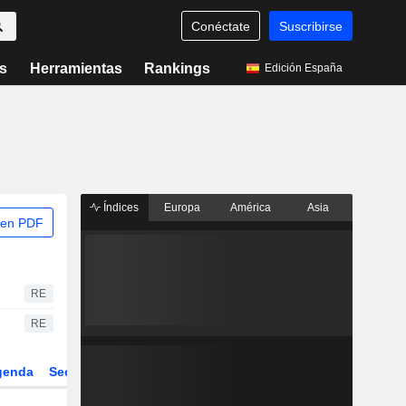
Conéctate
Suscribirse
s
Herramientas
Rankings
Edición España
Índices
Europa
América
Asia
 en PDF
RE
RE
genda
Sector
Derivados
ETFs