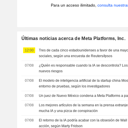
Para un acceso ilimitado,
consulta nuestra
Últimas noticias acerca de Meta Platforms, Inc.
12:00
Tres de cada cinco estadounidenses a favor de una mayo
sociales, según una encuesta de Reuters/Ipsos
07/08
¿Quién es responsable cuando la IA se descontrola? Lo
nuevos riesgos
07/08
El modelo de inteligencia artificial de la startup china Mo
entorno de pruebas, según los investigadores
07/08
Un juez de Nuevo México condena a Meta Platforms a p
07/08
Los mejores artículos de la semana en la prensa extranjer
mucha IA y una pizca de conspiración
07/08
El retorno de la IA podría acabar con la obsesión de Wall 
acción, según Marty Fridson