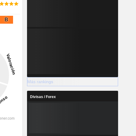
B
Más rankings
Divisas / Forex