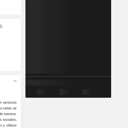
c.
n servicios
as netas se
nte manera:
s sociales,
s y vídeos