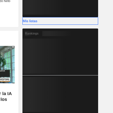
Mis listas
Rankings
 la IA
 los