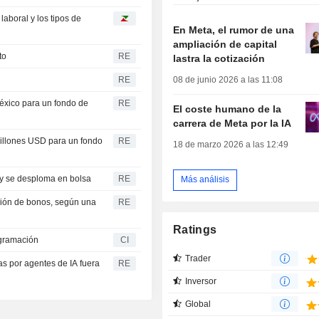
aboral y los tipos de
En Meta, el rumor de una
ampliación de capital
to
RE
lastra la cotización
08 de junio 2026 a las 11:08
RE
xico para un fondo de
RE
El coste humano de la
carrera de Meta por la IA
illones USD para un fondo
RE
18 de marzo 2026 a las 12:49
 y se desploma en bolsa
RE
Más análisis
sión de bonos, según una
RE
Ratings
ogramación
CI
Trader
s por agentes de IA fuera
RE
Inversor
Global