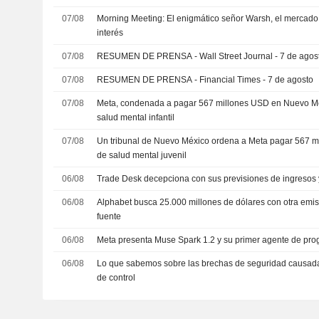
07/08
Morning Meeting: El enigmático señor Warsh, el mercado l
interés
07/08
RESUMEN DE PRENSA - Wall Street Journal - 7 de agos
07/08
RESUMEN DE PRENSA - Financial Times - 7 de agosto
07/08
Meta, condenada a pagar 567 millones USD en Nuevo Mé
salud mental infantil
07/08
Un tribunal de Nuevo México ordena a Meta pagar 567 m
de salud mental juvenil
06/08
Trade Desk decepciona con sus previsiones de ingresos
06/08
Alphabet busca 25.000 millones de dólares con otra emi
fuente
06/08
Meta presenta Muse Spark 1.2 y su primer agente de pr
06/08
Lo que sabemos sobre las brechas de seguridad causada
de control