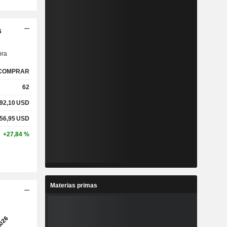
s
ra
COMPRAR
62
92,10
USD
56,95
USD
+27,84 %
Materias primas