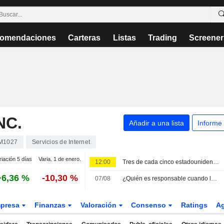
omendaciones
Carteras
Listas
Trading
Screener
NC.
Añadir a una lista
Informe
M1027
Servicios de Internet
riación 5 días
Varia. 1 de enero.
12:00
Tres de cada cinco estadounidenses a favor de una mayor supervisión de las redes sociales, según una encuesta de Reuters/Ipsos
+6,36 %
-10,30 %
07/08
¿Quién es responsable cuando la IA se descontrola? Los abogados advierten de nuevos riesgos
presa
Finanzas
Valoración
Consenso
Ratings
A