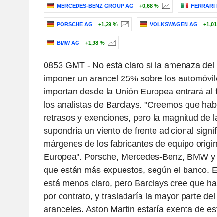
MERCEDES-BENZ GROUP AG
+0,68 %
FERRARI N
PORSCHE AG
+1,29 %
VOLKSWAGEN AG
+1,0
BMW AG
+1,98 %
0853 GMT - No está claro si la amenaza del
imponer un arancel 25% sobre los automóvil
importan desde la Unión Europea entrará al fi
los analistas de Barclays. "Creemos que ha
retrasos y exenciones, pero la magnitud de l
supondría un viento de frente adicional signif
márgenes de los fabricantes de equipo origin
Europea". Porsche, Mercedes-Benz, BMW y 
que están más expuestos, según el banco. El
está menos claro, pero Barclays cree que ha
por contrato, y trasladaría la mayor parte del
aranceles. Aston Martin estaría exenta de es