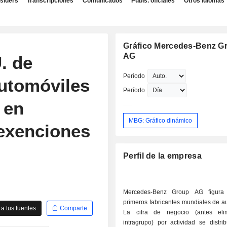
nsiders
Transcripciones
Comunicados
Publs. oficiales
Otros idiomas
Gráfico Mercedes-Benz G
AG
. de
Periodo
automóviles
Período
 en
MBG: Gráfico dinámico
 exenciones
Perfil de la empresa
Mercedes-Benz Group AG figura 
primeros fabricantes mundiales de a
a tus fuentes
Comparte
La cifra de negocio (antes elim
intragrupo) por actividad se distri