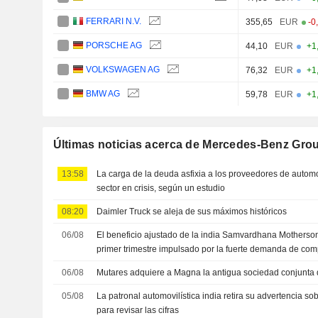
FERRARI N.V.
355,65
EUR
-0
PORSCHE AG
44,10
EUR
+1
VOLKSWAGEN AG
76,32
EUR
+1
BMW AG
59,78
EUR
+1
Últimas noticias acerca de Mercedes-Benz Gro
13:58
La carga de la deuda asfixia a los proveedores de auto
sector en crisis, según un estudio
08:20
Daimler Truck se aleja de sus máximos históricos
06/08
El beneficio ajustado de la india Samvardhana Motherso
primer trimestre impulsado por la fuerte demanda de co
06/08
Mutares adquiere a Magna la antigua sociedad conjunta
05/08
La patronal automovilística india retira su advertencia so
para revisar las cifras