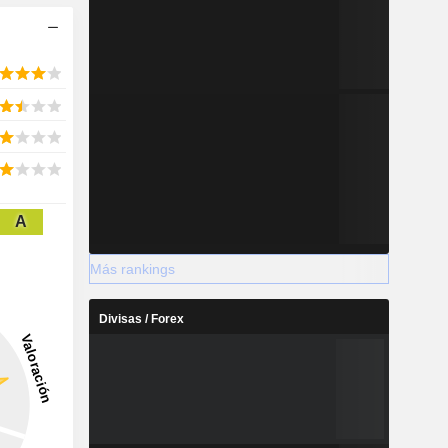
A
Más rankings
Divisas / Forex