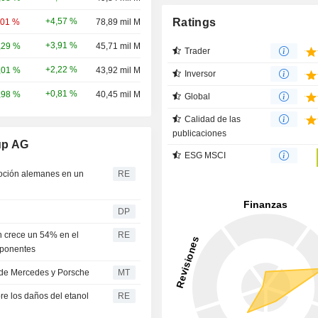
Ratings
+4,57 %
,01 %
78,89 mil M
+3,91 %
,29 %
45,71 mil M
Trader
+2,22 %
,01 %
43,92 mil M
Inversor
+0,81 %
,98 %
40,45 mil M
Global
Calidad de las
publicaciones
up AG
ESG MSCI
moción alemanes en un
RE
DP
n crece un 54% en el
RE
mponentes
 de Mercedes y Porsche
MT
bre los daños del etanol
RE