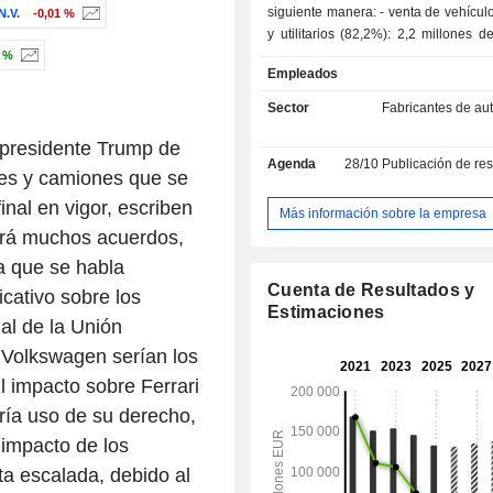
siguiente manera: - venta de vehículos privados
.V.
-0,01 %
y utilitarios (82,2%): 2,2 millones d
1 %
vendidos en 2025 (marcas Merce
Empleados
Smart y Maybach); - prestaciones de servicios
financieros y de movilidad 
Sector
Fabricantes de au
prestaciones de financiación, de seguro
distribución geográfica de la cifra de
 presidente Trump de
Agenda
28/10
Publicación de resultado
la siguiente: Alemania (15,8%), Eur
es y camiones que se
Estados Unidos (23,4%), América
nal en vigor, escriben
(2,7%), China (12,5%), Asia (11,4
Más información sobre la empresa
(6,2%).
brá muchos acuerdos,
a que se habla
Cuenta de Resultados y
icativo sobre los
Estimaciones
al de la Unión
Volkswagen serían los
 impacto sobre Ferrari
ría uso de su derecho,
 impacto de los
ta escalada, debido al