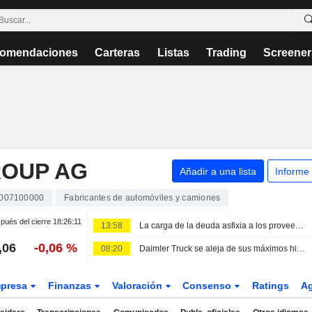
omendaciones
Carteras
Listas
Trading
Screener
ROUP AG
Añadir a una lista
Informe
007100000
Fabricantes de automóviles y camiones
pués del cierre
18:26:11
13:58
La carga de la deuda asfixia a los proveedores de automoción alemanes en un sector en crisis, según un estudio
,06
-0,06 %
08:20
Daimler Truck se aleja de sus máximos históricos
presa
Finanzas
Valoración
Consenso
Ratings
A