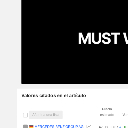
Valores citados en el artículo
Precio
Añadir a una lista
estimado
Var
MERCEDES-BENZ GROUP AG
47,08
EUR
+0