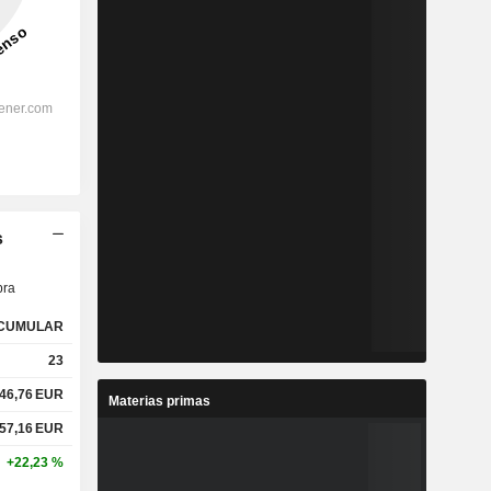
s
ra
CUMULAR
23
46,76
EUR
Materias primas
57,16
EUR
+22,23 %