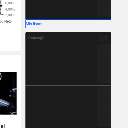
Mis listas
Rankings
 el