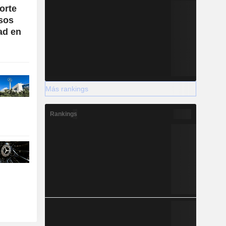
orte
esos
ad en
Más rankings
Rankings