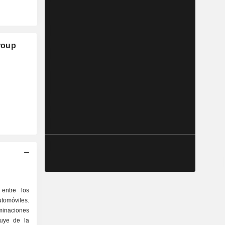
roup
entre los
utomóviles.
inaciones
buye de la