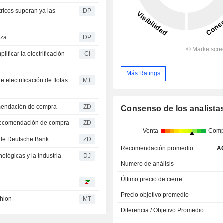
ricos superan ya las
DP
nza
DP
ficar la electrificación
CI
Más Ratings
electrificación de flotas
MT
ne su recomendación de compra
ZD
Consenso de los analista
reitera su recomendación de compra
ZD
Venta
Comp
e compra de Deutsche Bank
ZD
Recomendación promedio
A
lógicas y la industria --
DJ
Numero de análisis
Último precio de cierre
Precio objetivo promedio
thlon
MT
Diferencia / Objetivo Promedio