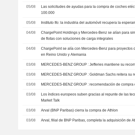
05/08
Las solicitudes de ayudas para la compra de coches eléct
100.000
05/08
Instituto Ifo: la industria del automóvil recupera la espera
04/08
ChargePoint Holdings y Mercedes-Benz se alían para simpli
de flotas con soluciones de carga integrales
04/08
ChargePoint se alía con Mercedes-Benz para proyectos de 
en Reino Unido y Alemania
03/08
MERCEDES-BENZ GROUP : Jefferies mantie
03/08
MERCEDES-BENZ GROUP : Goldman Sachs 
03/08
MERCEDES-BENZ GROUP : recomendación d
03/08
Los índices europeos suben gracias al repunte de las tecno
Market Talk
03/08
Arval (BNP Paribas) cierra la compra de Athlon
03/08
Arval, filial de BNP Paribas, completa la adquisición de A