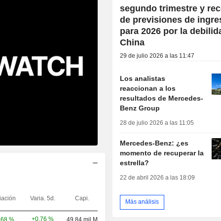
segundo trimestre y rec
de previsiones de ingr
para 2026 por la debilid
China
29 de julio 2026 a las 11:47
Los analistas
reaccionan a los
resultados de Mercedes-
Benz Group
28 de julio 2026 a las 11:05
Mercedes-Benz: ¿es
momento de recuperar la
estrella?
22 de abril 2026 a las 18:09
iación
Varia. 5d.
Capi.
Más análisis
+0,76 %
,68 %
49,84 mil M