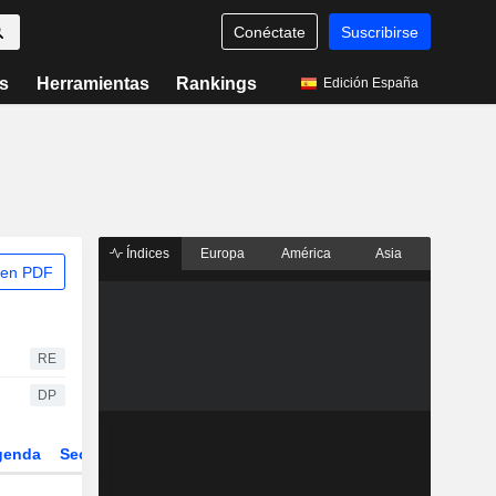
Conéctate
Suscribirse
s
Herramientas
Rankings
Edición España
Índices
Europa
América
Asia
 en PDF
RE
DP
genda
Sector
Derivados
ETFs