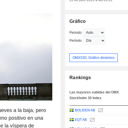
28 de julio 2026 a las 09:22
Gráfico
Periodo
Período
OMXS30: Gráfico dinámico
Rankings
Las mayores subidas del OMX
Stockholm 30 Index
ueves a la baja, pero
BOLIDEN AB
reno positivo en una
EQT AB
e la víspera de