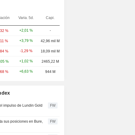
iación
Varia. 5d.
Capi.
+2,01 %
-
,32 %
+3,79 %
,11 %
42,96 mil M
-1,29 %
,84 %
18,09 mil M
+1,02 %
,05 %
2465,22 M
+6,63 %
,68 %
944 M
Index
del impulso de Lundin Gold
FW
ta sus posiciones en Bure,
FW