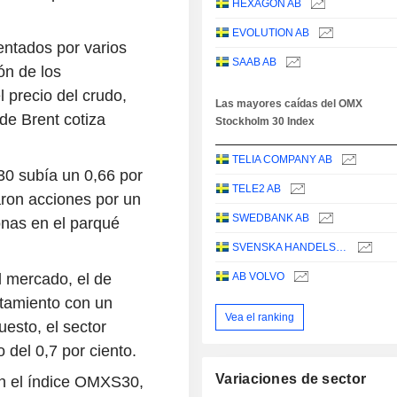
HEXAGON AB
EVOLUTION AB
entados por varios
SAAB AB
ón de los
 precio del crudo,
Las mayores caídas del OMX
 de Brent cotiza
Stockholm 30 Index
TELIA COMPANY AB
30 subía un 0,66 por
TELE2 AB
aron acciones por un
SWEDBANK AB
onas en el parqué
SVENSKA HANDELSBANKEN AB
el mercado, el de
AB VOLVO
rtamiento con un
Vea el ranking
esto, el sector
 del 0,7 por ciento.
Variaciones de sector
en el índice OMXS30,