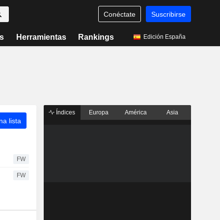
Conéctate
Suscribirse
s
Herramientas
Rankings
Edición España
Índices
Europa
América
Asia
a lista
FW
FW