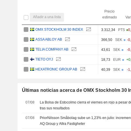
Precio
Añadir a una lista
estimado
Var
OMX STOCKHOLM 30 INDEX
3.312,34
PTS
-0
ASSA ABLOY AB
366,50
SEK
-0
TELIA COMPANY AB
43,61
SEK
-0
TIETO OYJ
18,73
EUR
+0
HEXATRONIC GROUP AB
40,39
SEK
-1
Últimas noticias acerca de OMX Stockholm 30 
07/08
La Bolsa de Estocolmo cierra el viernes en rojo a pesar 
tras sus resultados
07/08
PriorNilsson Småbolag sube un 1,23% en julio: incremen
AQ Group y Altra Fastigheter