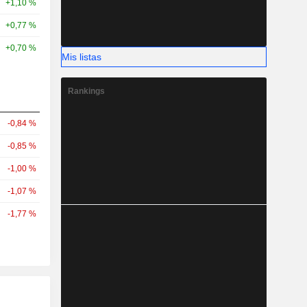
+1,10 %
+0,77 %
+0,70 %
Mis listas
Rankings
-0,84 %
-0,85 %
-1,00 %
-1,07 %
-1,77 %