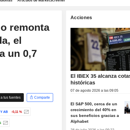
idiomas
Artículos de MarketScreener
Acciones
mo remonta
a, el
a un 0,7
El IBEX 35 alcanza cota
históricas
07 de agosto 2026 a las 09:05
a tus fuentes
Comparte
El S&P 500, cerca de un
crecimiento del 40% en
Y AB
-0,11 %
sus beneficios gracias a
Alphabet
%