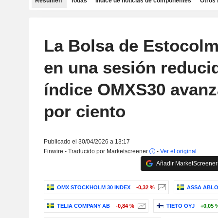
Resumen
Todas
Índice de noticias de componentes
Otros 
La Bolsa de Estocol
en una sesión reducid
índice OMXS30 avanz
por ciento
Publicado el 30/04/2026 a 13:17
Finwire - Traducido por Marketscreener
-
Ver el original
Añadir MarketScreener 
OMX STOCKHOLM 30 INDEX
-0,32 %
ASSA ABLO
TELIA COMPANY AB
-0,84 %
TIETO OYJ
+0,05 