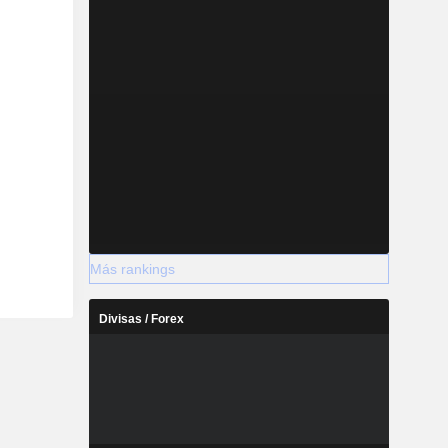
Más rankings
Divisas / Forex