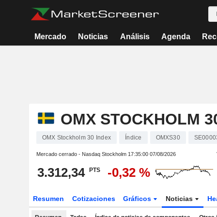
Mercado
Noticias
Análisis
Agenda
Rec
OMX STOCKHOLM 30
OMX Stockholm 30 Index
Índice
OMXS30
SE0000
Mercado cerrado - Nasdaq Stockholm
17:35:00 07/08/2026
3.312,34
-0,32 %
PTS
Resumen
Cotizaciones
Gráficos
Noticias
He