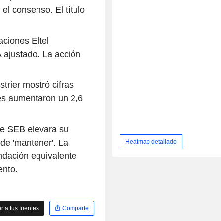
 el consenso. El título
ciones Eltel
 ajustado. La acción
strier mostró cifras
nes aumentaron un 2,6
ue SEB elevara su
de 'mantener'. La
Heatmap detallado
ndación equivalente
ento.
 a tus fuentes
Comparte