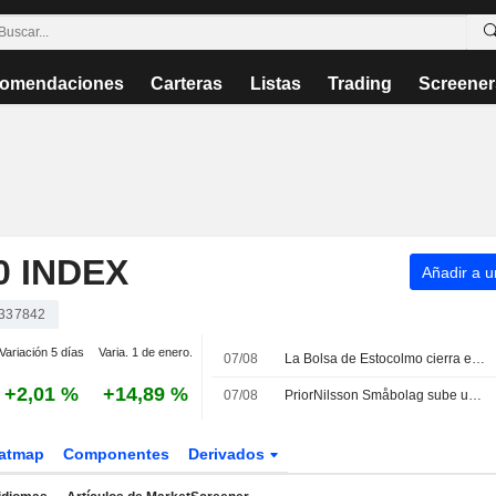
omendaciones
Carteras
Listas
Trading
Screener
 INDEX
Añadir a un
337842
Variación 5 días
Varia. 1 de enero.
07/08
La Bolsa de Estocolmo cierra el viernes en rojo a pesar del impulso de Lundin Gold tras sus resultados
+2,01 %
+14,89 %
07/08
PriorNilsson Småbolag sube un 1,23% en julio: incrementa sus posiciones en Bure, AQ Group y Altra Fastigheter
atmap
Componentes
Derivados