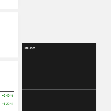
Mi Lista
+2,40 %
+1,22 %