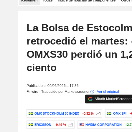
Resumen
Todas
Índice de noticias de componentes
Otros 
La Bolsa de Estocol
retrocedió el martes: 
OMXS30 perdió un 1,
ciento
Publicado el 09/06/2026 a 17:36
Finwire - Traducido por Marketscreener
-
Ver el original
Añadir MarketScreener 
OMX STOCKHOLM 30 INDEX
-0,32 %
OMX SPI
-
ERICSSON
-0,49 %
NVIDIA CORPORATION
+2,2