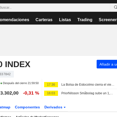
omendaciones
Carteras
Listas
Trading
Screener
 INDEX
Añadir a un
337842
Después del cierre
21:59:50
17:36
La Bolsa de Estocolmo cierra el viernes en rojo a pesar del impulso de Lundin Gold tras sus resultados
3.302,00
-0,31 %
16:03
PriorNilsson Småbolag sube un 1,23% en julio: incrementa sus posiciones en Bure, AQ Group y Altra Fastigheter
atmap
Componentes
Derivados