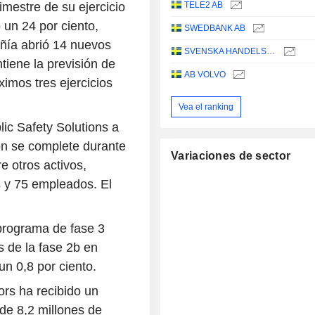
TELE2 AB
imestre de su ejercicio
 un 24 por ciento,
SWEDBANK AB
ñía abrió 14 nuevos
SVENSKA HANDELSBANKEN AB
tiene la previsión de
AB VOLVO
ximos tres ejercicios
Vea el ranking
ic Safety Solutions a
n se complete durante
Variaciones de sector
re otros activos,
s y 75 empleados. El
programa de fase 3
s de la fase 2b en
un 0,8 por ciento.
rs ha recibido un
de 8,2 millones de