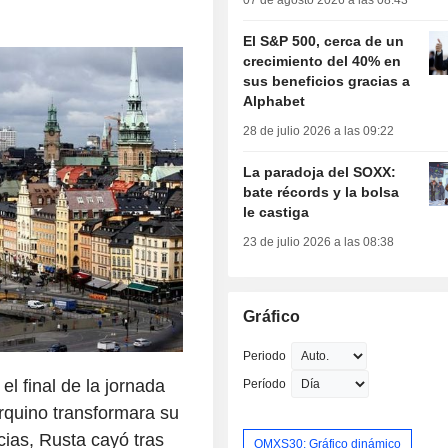
07 de agosto 2026 a las 08:43
El S&P 500, cerca de un
crecimiento del 40% en
sus beneficios gracias a
Alphabet
28 de julio 2026 a las 09:22
La paradoja del SOXX:
bate récords y la bolsa
le castiga
23 de julio 2026 a las 08:38
Gráfico
Periodo
el final de la jornada
Período
rquino transformara su
icias, Rusta cayó tras
OMXS30: Gráfico dinámico