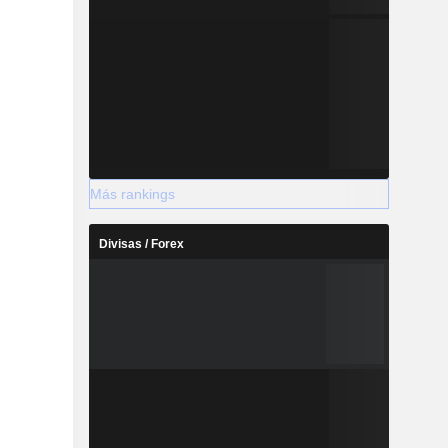
Más rankings
Divisas / Forex