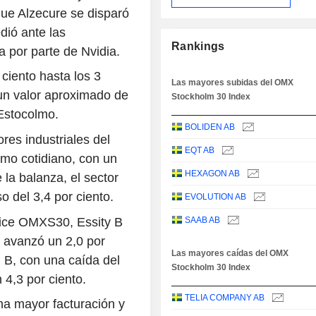
que Alzecure se disparó
edió ante las
Rankings
 por parte de Nvidia.
ciento hasta los 3
Las mayores subidas del OMX
un valor aproximado de
Stockholm 30 Index
 Estocolmo.
BOLIDEN AB
res industriales del
EQT AB
mo cotidiano, con un
HEXAGON AB
 la balanza, el sector
o del 3,4 por ciento.
EVOLUTION AB
ndice OMXS30, Essity B
SAAB AB
 avanzó un 2,0 por
Las mayores caídas del OMX
 B, con una caída del
Stockholm 30 Index
 4,3 por ciento.
TELIA COMPANY AB
na mayor facturación y