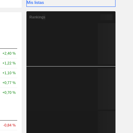
Mis listas
Rankings
+2,40 %
+1,22 %
+1,10 %
+0,77 %
+0,70 %
-0,84 %