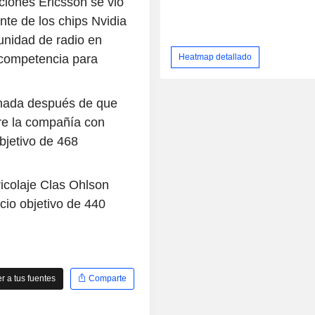
ciones Ericsson se vio
nte de los chips Nvidia
unidad de radio en
Heatmap detallado
 competencia para
onada después de que
e la compañía con
bjetivo de 468
ricolaje Clas Ohlson
io objetivo de 440
 a tus fuentes
Comparte