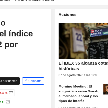
idiomas
Artículos de MarketScreener
Acciones
mo
el índice
2 por
El IBEX 35 alcanza cota
históricas
07 de agosto 2026 a las 09:05
a tus fuentes
Comparte
Morning Meeting: El
enigmático señor Warsh,
0,15 %
el mercado laboral y los
tipos de interés
7 %