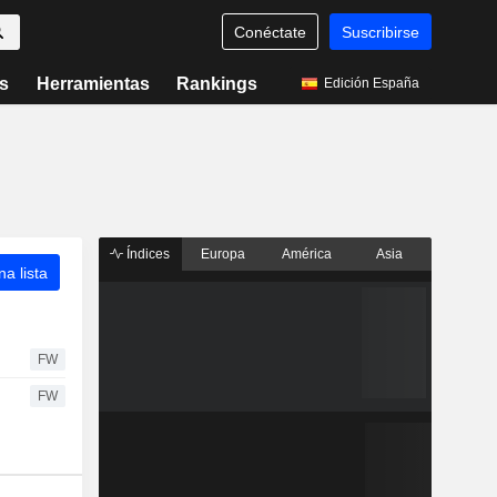
Conéctate
Suscribirse
s
Herramientas
Rankings
Edición España
Índices
Europa
América
Asia
a lista
FW
FW