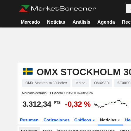
Mercado
Noticias
Análisis
Agenda
Rec
OMX STOCKHOLM 30
OMX Stockholm 30 Index
Índice
OMXS30
SE0000
Mercado cerrado - TTMZero
17:35:00 07/08/2026
3.312,34
-0,32 %
PTS
Resumen
Cotizaciones
Gráficos
Noticias
He