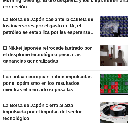
Morning Meeting: El oro despierta y los chips sufren una
corrección
La Bolsa de Japón cae ante la cautela de
los inversores por el gasto en IA; el
petróleo se estabiliza por las esperanzas
de un acuerdo entre EE. UU. e Irán
El Nikkei japonés retrocede lastrado por
el desplome tecnológico pese a las
ganancias generalizadas
Las bolsas europeas suben impulsadas
por el optimismo en los resultados
mientras el mercado sopesa las
propuestas de Irán
La Bolsa de Japón cierra al alza
impulsada por el impulso del sector
tecnológico