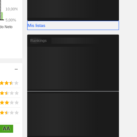
Mis listas
Rankings
AA