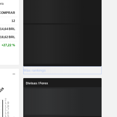
ra
COMPRAR
12
14,64
BRL
18,62
BRL
+27,22 %
Más rankings
Divisas / Forex