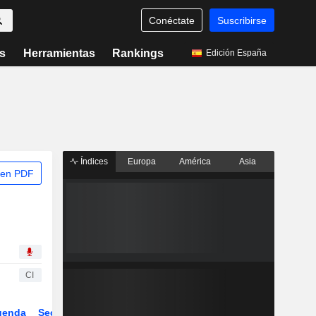
Conéctate
Suscribirse
s
Herramientas
Rankings
Edición España
Índices
Europa
América
Asia
 en PDF
CI
genda
Sector
Derivados
ETFs