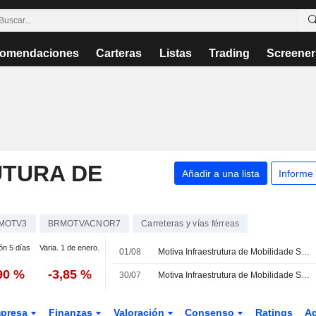
omendaciones
Carteras
Listas
Trading
Screener
UTURA DE
Añadir a una lista
Informe
MOTV3
BRMOTVACNOR7
Carreteras y vías férreas
ón 5 días
Varia. 1 de enero.
01/08
Motiva Infraestrutura de Mobilidade S.A., Q2 2026 Earnings Call, Jul 30, 2026
90 %
-3,85 %
30/07
Motiva Infraestrutura de Mobilidade S.A. presenta sus resultados del segundo trimestre y del primer semestre de 2026
presa
Finanzas
Valoración
Consenso
Ratings
A