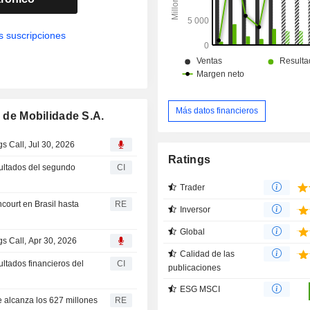
s suscripciones
Más datos financieros
a de Mobilidade S.A.
s Call, Jul 30, 2026
Ratings
sultados del segundo
CI
Trader
court en Brasil hasta
RE
Inversor
Global
gs Call, Apr 30, 2026
Calidad de las
ultados financieros del
CI
publicaciones
ESG MSCI
re alcanza los 627 millones
RE