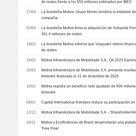
de reales frente a los 550 millones estimados por IBES
27/04
La brasileña Motiva: Grupo Mover venderá la totalidad de 
compañía
02/04
La brasileña Motiva firma la adquisición de Autopista Fe
381.4 millones de reales
18/03
La brasileña Motiva informa que Viaquatro obtuvo financi
de reales
10/02
Motiva Infraestrutura de Mobilidade S.A., Q4 2025 Earnin
10/02
Motiva Infraestrutura de Mobilidade S.A. presenta resulta
trimestre finalizado el 31 de diciembre de 2025
10/02
Motiva registra un beneficio neto ajustado de 606 millone
trimestre
08/01
Capital International Investors reduce su participación en
12/12
Motiva Infraestrutura de Mobilidade S.A. - Shareholder/An
28/11
Motiva y EcoRodovias de Brasil desarrollarán una plata
'Free Flow'