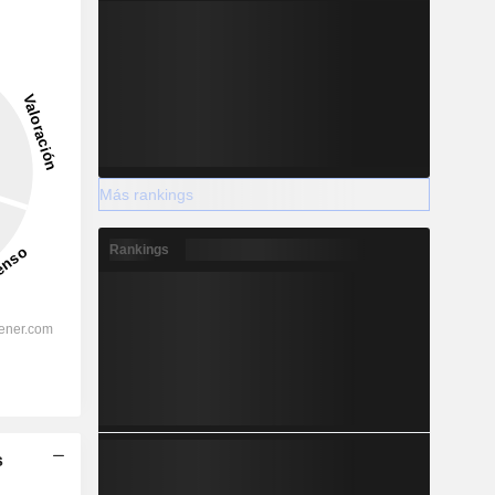
Más rankings
Rankings
s