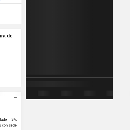
ura de
idade SA,
g con sede