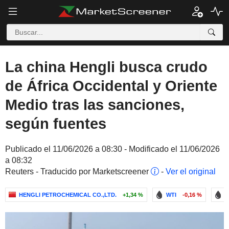
La china Hengli busca crudo
de África Occidental y Oriente
Medio tras las sanciones,
según fuentes
Publicado el 11/06/2026 a 08:30 - Modificado el 11/06/2026
a 08:32
Reuters - Traducido por Marketscreener
-
Ver el original
HENGLI PETROCHEMICAL CO.,LTD.
+1,34 %
WTI
-0,16 %
B