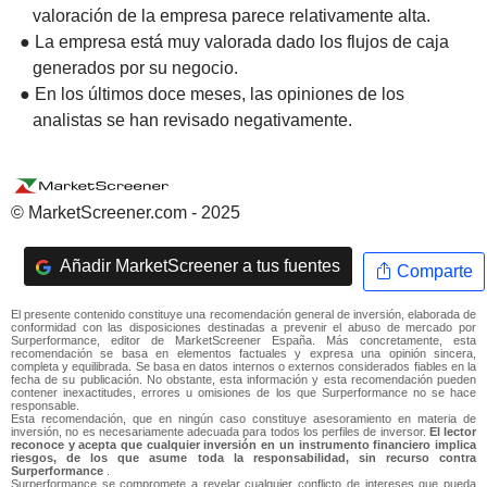
valoración de la empresa parece relativamente alta.
● La empresa está muy valorada dado los flujos de caja
generados por su negocio.
● En los últimos doce meses, las opiniones de los
analistas se han revisado negativamente.
© MarketScreener.com - 2025
Añadir MarketScreener a tus fuentes
Comparte
El presente contenido constituye una recomendación general de inversión, elaborada de
conformidad con las disposiciones destinadas a prevenir el abuso de mercado por
Surperformance, editor de MarketScreener España. Más concretamente, esta
recomendación se basa en elementos factuales y expresa una opinión sincera,
completa y equilibrada. Se basa en datos internos o externos considerados fiables en la
fecha de su publicación. No obstante, esta información y esta recomendación pueden
contener inexactitudes, errores u omisiones de los que Surperformance no se hace
responsable.
Esta recomendación, que en ningún caso constituye asesoramiento en materia de
inversión, no es necesariamente adecuada para todos los perfiles de inversor.
El lector
reconoce y acepta que cualquier inversión en un instrumento financiero implica
riesgos, de los que asume toda la responsabilidad, sin recurso contra
Surperformance
.
Surperformance se compromete a revelar cualquier conflicto de intereses que pueda