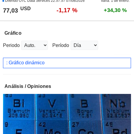
Diferido OTC Data Services
22:57:57 07/08/2026
Varia. 1 de enero.
USD
-1,17 %
77,03
+34,30 %
Gráfico
Periodo
Período
: Gráfico dinámico
Análisis / Opiniones