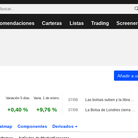
omendaciones
Carteras
Listas
Trading
Screener
Añadir a un
Variación 5 días
Varia. 1 de enero.
07/08
Las bolsas suben y la libra repunta tras la inesperada caída del empleo en EE. UU.
+0,40 %
+9,76 %
07/08
La Bolsa de Londres cierra la semana al alza impulsada por Diageo
atmap
Componentes
Derivados