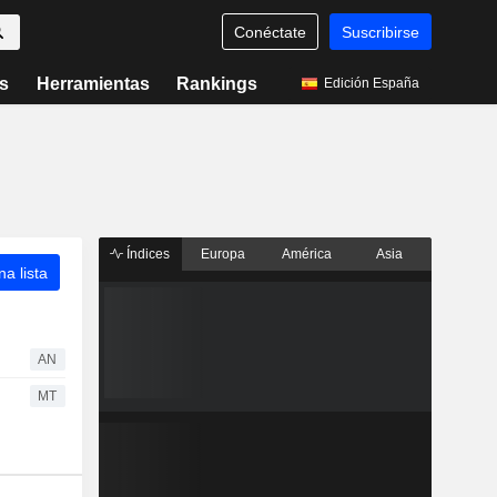
Conéctate
Suscribirse
s
Herramientas
Rankings
Edición España
Índices
Europa
América
Asia
a lista
AN
MT