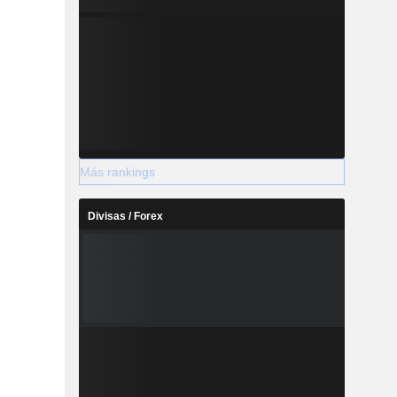
Más rankings
Divisas / Forex