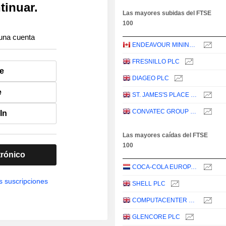
tinuar.
Las mayores subidas del FTSE
100
una cuenta
ENDEAVOUR MINING PLC
FRESNILLO PLC
e
DIAGEO PLC
e
ST. JAMES'S PLACE PLC
CONVATEC GROUP PLC
In
Las mayores caídas del FTSE
100
trónico
COCA-COLA EUROPACIFIC PARTNERS PLC
s suscripciones
SHELL PLC
COMPUTACENTER PLC
GLENCORE PLC