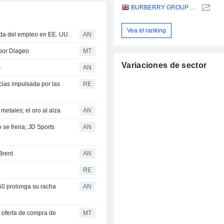
BURBERRY GROUP PLC
Vea el ranking
aída del empleo en EE. UU.
AN
 por Diageo
MT
Variaciones de sector
s
AN
ias impulsada por las
RE
metales; el oro al alza
AN
o se frena; JD Sports
AN
Brent
AN
RE
50 prolonga su racha
AN
a oferta de compra de
MT