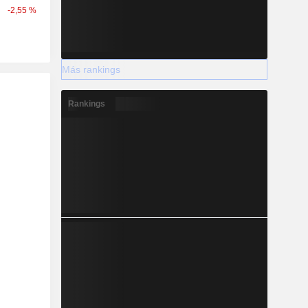
-2,55 %
Más rankings
Rankings