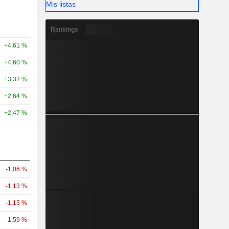
Mis listas
Rankings
+4,61 %
+4,60 %
+3,32 %
+2,64 %
+2,47 %
-1,06 %
-1,13 %
-1,15 %
-1,59 %