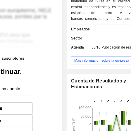
monetaria de Suiza en su calida
central independiente y es respons
estabilidad de los precios. A tra
bancos comerciales y de Correos
abastece a la economía de billetes 
Empleados
En el ámbito de las transacciones d
efectivo, el Banco presta servicio
Sector
pagos entre bancos a través de
Agenda
30/10
Publicación de resultado
Interbancario Suizo de Compensac
Además, el Banco Nacional Suizo ge
s suscriptores
reservas internacionales, como e
Más información sobre la empresa
divisas y los instrumentos
tinuar.
internacionales; recopila diversa i
estadística, incluidas las estadística
Cuenta de Resultados y
y la balanza de pagos; y ases
Estimaciones
una cuenta
autoridades federales en cuestiones 
monetaria. Por otra parte, se divi
departamentos: el Departamen
Departamento III en Zúrich, y el Depa
e
en Berna.
e