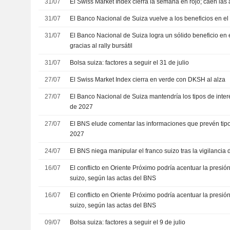
31/07
El Swiss Market Index cierra la semana en rojo; caen las
31/07
El Banco Nacional de Suiza vuelve a los beneficios en el
31/07
El Banco Nacional de Suiza logra un sólido beneficio en 
gracias al rally bursátil
31/07
Bolsa suiza: factores a seguir el 31 de julio
27/07
El Swiss Market Index cierra en verde con DKSH al alza
27/07
El Banco Nacional de Suiza mantendría los tipos de inter
de 2027
27/07
El BNS elude comentar las informaciones que prevén tipo
2027
24/07
El BNS niega manipular el franco suizo tras la vigilancia
16/07
El conflicto en Oriente Próximo podría acentuar la presión
suizo, según las actas del BNS
16/07
El conflicto en Oriente Próximo podría acentuar la presión
suizo, según las actas del BNS
09/07
Bolsa suiza: factores a seguir el 9 de julio