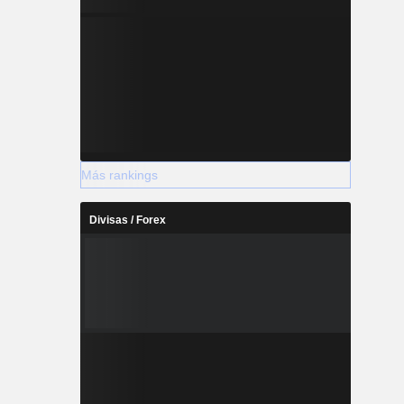
Más rankings
Divisas / Forex