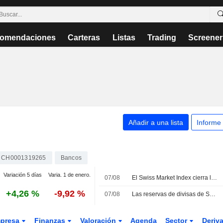
omendaciones
Carteras
Listas
Trading
Screener
Añadir a una lista
Informe
CH0001319265
Bancos
Variación 5 días
Varia. 1 de enero.
07/08
El Swiss Market Index cierra la semana al alza; Amrize se desploma
+4,26 %
-9,92 %
07/08
Las reservas de divisas de Suiza aumentaron en julio
presa
Finanzas
Valoración
Agenda
Sector
Deriv