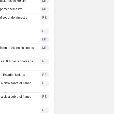
 acciones de Holcim
MT
 primer semestre
MT
el segundo trimestre
RE
RE
MT
és en el 0% hasta finales
MT
s al 0% hasta finales de
RE
 de Estados Unidos
RE
 alcista sobre el franco
RE
 alcista sobre el franco
RE
RE