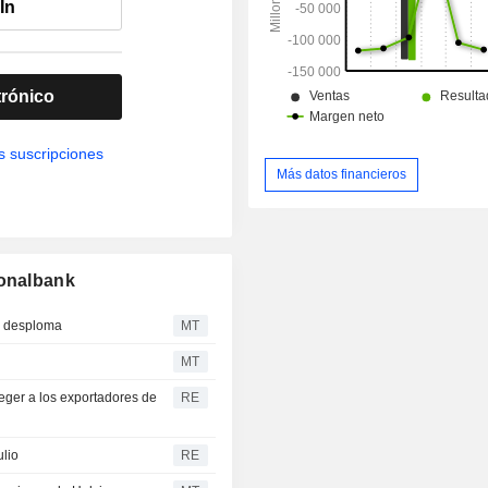
In
trónico
s suscripciones
Más datos financieros
ionalbank
se desploma
MT
MT
teger a los exportadores de
RE
ulio
RE