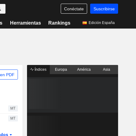
Conéctate
Suscribirse
s
Herramientas
Rankings
Edición España
Índices
Europa
América
Asia
 en PDF
MT
MT
ados