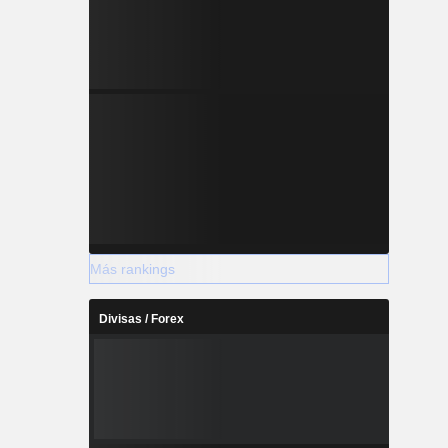
Más rankings
Divisas / Forex