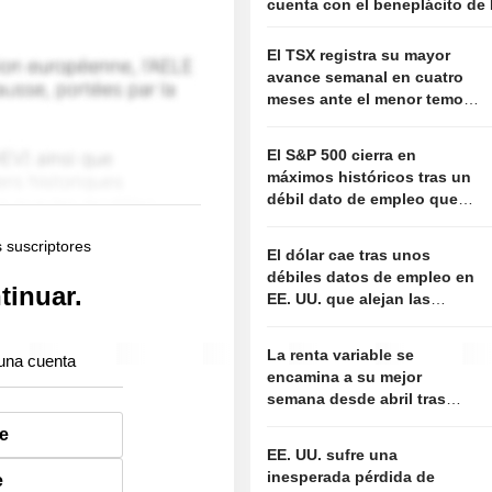
cuenta con el beneplácito de
El TSX registra su mayor
avance semanal en cuatro
meses ante el menor temor
a una subida de tipos de la
Fed
El S&P 500 cierra en
máximos históricos tras un
débil dato de empleo que
aleja el temor a nuevas
subidas de tipos
s suscriptores
El dólar cae tras unos
débiles datos de empleo en
tinuar.
EE. UU. que alejan las
expectativas de subida de
tipos de la Fed
La renta variable se
una cuenta
encamina a su mejor
semana desde abril tras
unos datos de empleo que
e
alejan el temor a nuevas
EE. UU. sufre una
subidas de tipos
inesperada pérdida de
e