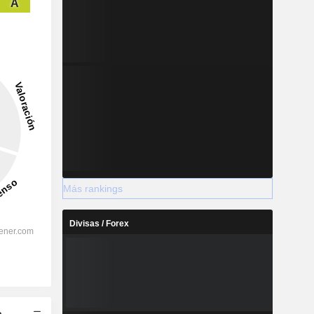
A
Más rankings
Divisas / Forex