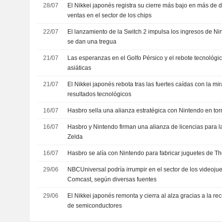
28/07
El Nikkei japonés registra su cierre más bajo en más de 
ventas en el sector de los chips
22/07
El lanzamiento de la Switch 2 impulsa los ingresos de N
se dan una tregua
21/07
Las esperanzas en el Golfo Pérsico y el rebote tecnológi
asiáticas
21/07
El Nikkei japonés rebota tras las fuertes caídas con la mi
resultados tecnológicos
16/07
Hasbro sella una alianza estratégica con Nintendo en torn
16/07
Hasbro y Nintendo firman una alianza de licencias para l
Zelda
16/07
Hasbro se alía con Nintendo para fabricar juguetes de T
29/06
NBCUniversal podría irrumpir en el sector de los videojue
Comcast, según diversas fuentes
29/06
El Nikkei japonés remonta y cierra al alza gracias a la re
de semiconductores