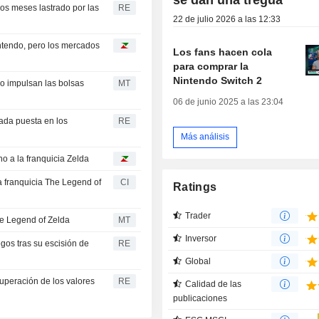
dos meses lastrado por las
RE
22 de julio 2026 a las 12:33
intendo, pero los mercados
Los fans hacen cola
para comprar la
Nintendo Switch 2
co impulsan las bolsas
MT
06 de junio 2025 a las 23:04
rada puesta en los
RE
Más análisis
o a la franquicia Zelda
a franquicia The Legend of
CI
Ratings
Trader
he Legend of Zelda
MT
Inversor
gos tras su escisión de
RE
Global
cuperación de los valores
RE
Calidad de las
publicaciones