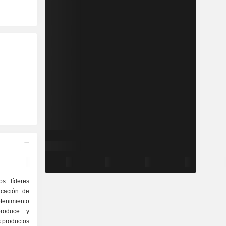
s líderes
icación de
tenimiento
roduce y
s productos