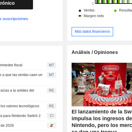
trónico
s suscripciones
Más datos financieros
Análisis / Opiniones
rimestre fiscal
MT
e a que las ventas caen un
MT
acias a la solidez del
RE
los valores tecnológicos
RE
El lanzamiento de la Sw
a para Nintendo Switch 2
CI
impulsa los ingresos d
Nintendo, pero los mer
o de 2026
se dan una tregua