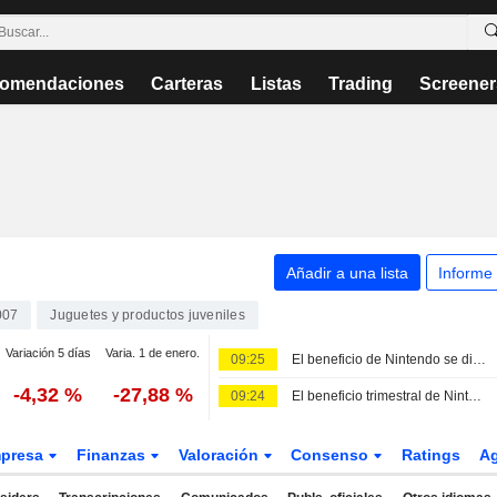
omendaciones
Carteras
Listas
Trading
Screener
Añadir a una lista
Informe
007
Juguetes y productos juveniles
Variación 5 días
Varia. 1 de enero.
09:25
El beneficio de Nintendo se dispara un 54% en el primer trimestre fiscal
-4,32 %
-27,88 %
09:24
El beneficio trimestral de Nintendo repunta un 53,5% pese a que las ventas caen un 9,5% por la menor demanda de la Switch
presa
Finanzas
Valoración
Consenso
Ratings
A