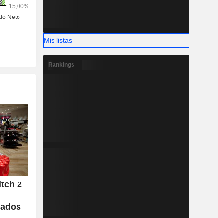
Mis listas
Rankings
itch 2
e
cados