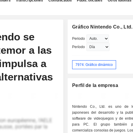
nsiders
Transcripciones
Comunicados
Publs. oficiales
Otros idiomas
Gráfico Nintendo Co., Ltd.
endo se
Periodo
temor a las
Período
 impulsa a
7974: Gráfico dinámico
lternativas
Perfil de la empresa
Nintendo Co., Ltd. es uno de lo
japoneses del desarrollo y la publ
software de videojuegos y de entre
para PC. El grupo también p
comercializa consolas de juegos. Lo