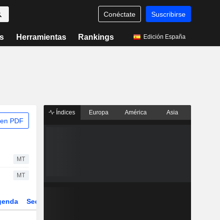
Conéctate
Suscribirse
s
Herramientas
Rankings
Edición España
Índices
Europa
América
Asia
 en PDF
MT
MT
genda
Sector
Derivados
ETFs