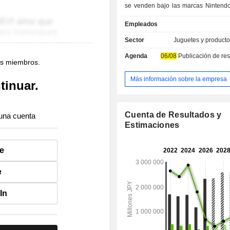
se venden bajo las marcas Nintendo
Las ventas netas se desglosan por a
Empleados
la siguiente manera - venta de 
software para Nintendo Switch (94,5
Sector
Juguetes y producto
de consolas y software para pl
Agenda
06/08
Publicación de resultado
distintas de Nintendo Switch (2,2%
os miembros.
(5,4%). Las ventas netas se 
geográficamente de la siguiente man
Más información sobre la empresa
tinuar.
(21,2%), América (43,5%), Europa (2
(10,3%).
Cuenta de Resultados y
una cuenta
Estimaciones
e
e
In