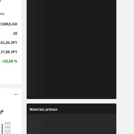
s
ra
CUMULAR
26
641,00
JPY
137,88
JPY
+32,68 %
Materias primas