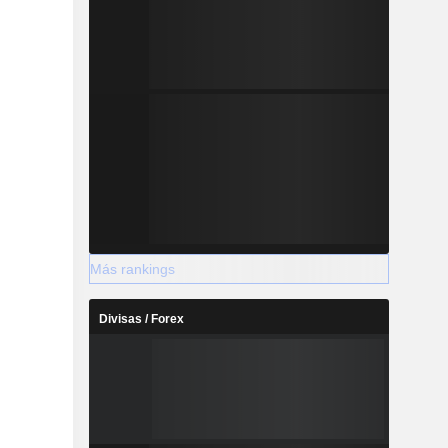
Más rankings
Divisas / Forex