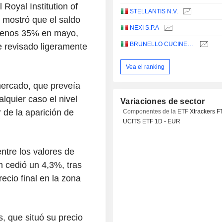
 Royal Institution of
STELLANTIS N.V.
 mostró que el saldo
NEXI S.P.A
l menos 35% en mayo,
BRUNELLO CUCINELLI S.P.A.
ue revisado ligeramente
Vea el ranking
mercado, que preveía
lquier caso el nivel
Variaciones de sector
de la aparición de
Componentes de la ETF
Xtrackers 
UCITS ETF 1D - EUR
entre los valores de
n cedió un 4,3%, tras
ecio final en la zona
s, que situó su precio