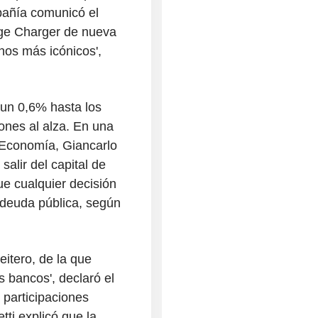
pañía comunicó el
dge Charger de nueva
nos más icónicos',
 un 0,6% hasta los
ones al alza. En una
 Economía, Giancarlo
salir del capital de
e cualquier decisión
a deuda pública, según
eitero, de la que
 bancos', declaró el
 participaciones
tti explicó que la