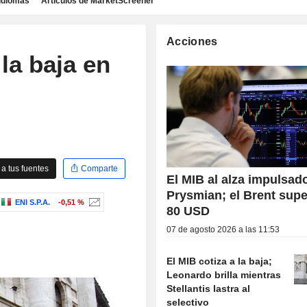
idiomas
Artículos de MarketScreener
Acciones
la baja en
a tus fuentes
Comparte
El MIB al alza impulsad
Prysmian; el Brent supe
ENI S.P.A.
-0,51 %
80 USD
07 de agosto 2026 a las 11:53
El MIB cotiza a la baja;
Leonardo brilla mientras
Stellantis lastra al
selectivo