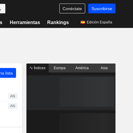
Conéctate
Suscribirse
s
Herramientas
Rankings
Edición España
Índices
Europa
América
Asia
a lista
AN
AN