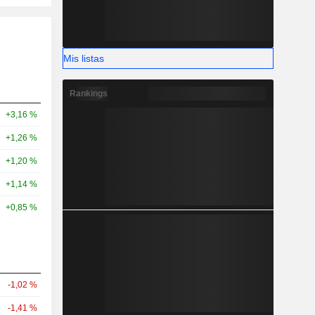
Mis listas
Rankings
+3,16 %
+1,26 %
+1,20 %
+1,14 %
+0,85 %
-1,02 %
-1,41 %