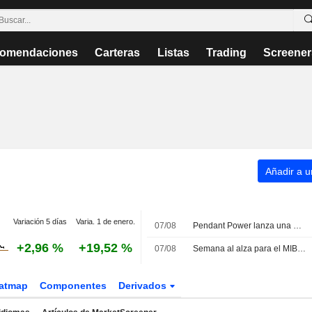
omendaciones
Carteras
Listas
Trading
Screener
Añadir a un
Variación 5 días
Varia. 1 de enero.
07/08
Pendant Power lanza una OPA sobre PLC a 3,08 EUR por acción con el objetivo de excluirla de bolsa
+2,96 %
+19,52 %
07/08
Semana al alza para el MIB; Avio lidera las ganancias mientras Stellantis retrocede
atmap
Componentes
Derivados