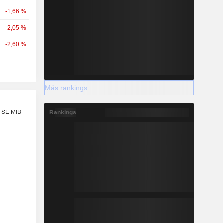
-1,66 %
-2,05 %
-2,60 %
Más rankings
FTSE MIB
Rankings