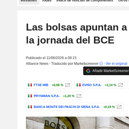
Resumen
Todas
Índice de noticias de componentes
Otros 
Las bolsas apuntan a 
la jornada del BCE
Publicado el 11/06/2026 a 08:15
Alliance News - Traducido por Marketscreener
-
Ver el original
Añadir MarketScreener 
FTSE MIB
+0,06 %
EVISO S.P.A.
+1,14 %
PRYSMIAN S.P.A.
+1,20 %
BANCA MONTE DEI PASCHI DI SIENA S.P.A.
+0,19 %