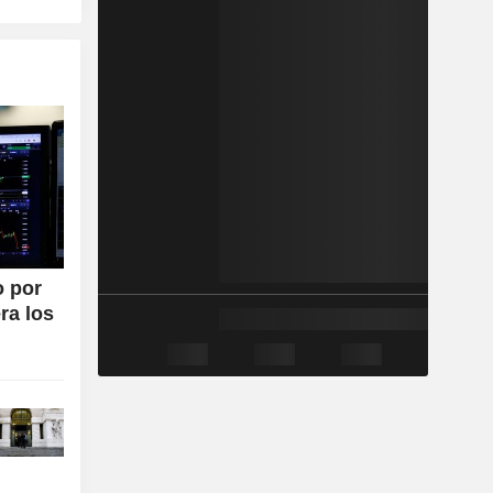
o por
ra los