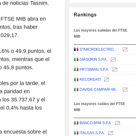
 de noticias Tasnim.
Rankings
el FTSE MIB abra en
ntos, tras haber
Las mayores subidas del FTSE
.029,17.
MIB
STMICROELECTRONICS N.V.
,6% o 49,9 puntos, el
tos, mientras que el
DIASORIN S.P.A.
 45,8 puntos.
PRYSMIAN S.P.A.
RECORDATI
les por la tarde, el
DAVIDE CAMPARI-MILANO N.V.
a paridad en
 los 35.737,67 y el
Las mayores caídas del FTSE
el 0,4% hasta los
MIB
BANCO BPM S.P.A.
a encuesta sobre el
ITALGAS S.P.A.