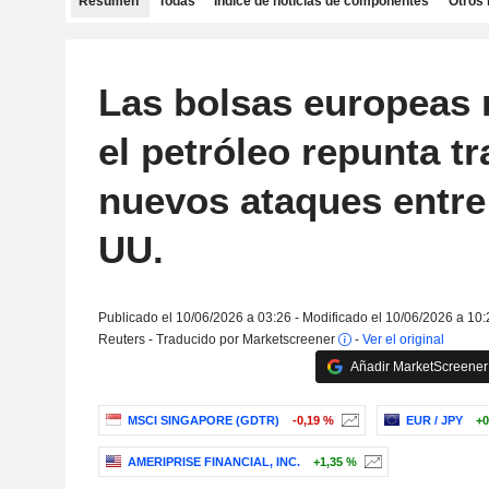
Resumen
Todas
Índice de noticias de componentes
Otros 
Las bolsas europeas 
el petróleo repunta tr
nuevos ataques entre 
UU.
Publicado el 10/06/2026 a 03:26 - Modificado el 10/06/2026 a 10:
Reuters - Traducido por Marketscreener
-
Ver el original
Añadir MarketScreener 
MSCI SINGAPORE (GDTR)
-0,19 %
EUR / JPY
+0
AMERIPRISE FINANCIAL, INC.
+1,35 %