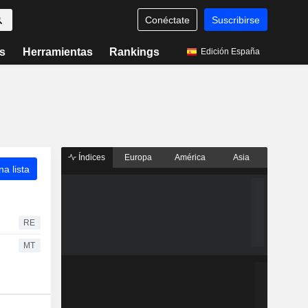
Conéctate
Suscribirse
s
Herramientas
Rankings
Edición España
Índices
Europa
América
Asia
a lista
RE
MT