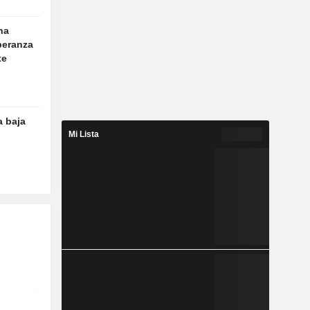
na
peranza
te
a baja
Mi Lista