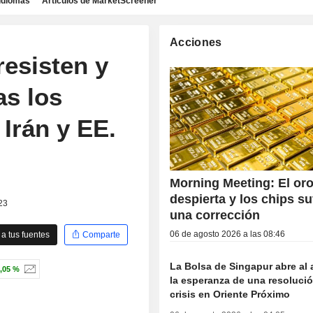
idiomas
Artículos de MarketScreener
Acciones
resisten y
as los
Irán y EE.
Morning Meeting: El or
despierta y los chips su
23
una corrección
06 de agosto 2026 a las 08:46
a tus fuentes
Comparte
La Bolsa de Singapur abre al 
,05 %
la esperanza de una resolució
crisis en Oriente Próximo