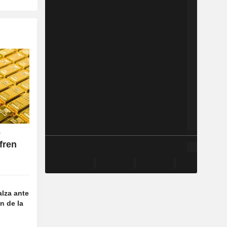
o
fren
alza ante
n de la