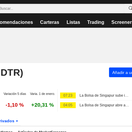
omendaciones
Carteras
Listas
Trading
Screener
GDTR)
Añadir a un
Variación 5 días
Varia. 1 de enero.
07:23
La Bolsa de Singapur sube impulsada por el beneficio récord de DBS; el resto de parqués asiáticos retroceden
-1,10 %
+20,31 %
04:05
La Bolsa de Singapur abre al alza ante la esperanza de una resolución de la crisis en Oriente Próximo
rivados