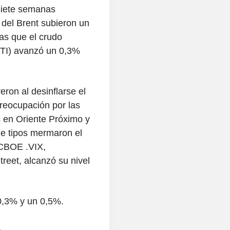
siete semanas
 del Brent subieron un
ras que el crudo
TI) avanzó un 0,3%
ron al desinflarse el
preocupación por las
s en Oriente Próximo y
de tipos mermaron el
d CBOE .VIX,
reet, alcanzó su nivel
 0,3% y un 0,5%.
A