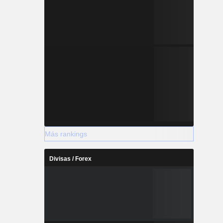
Más rankings
Divisas / Forex