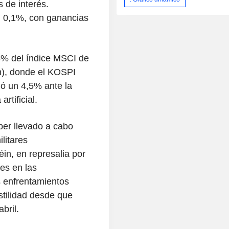
s de interés.
 0,1%, con ganancias
,3% del índice MSCI de
n), donde el KOSPI
jó un 4,5% ante la
rtificial.
ber llevado a cabo
litares
in, en represalia por
es en las
 enfrentamientos
tilidad desde que
bril.