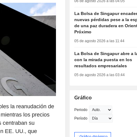
06 de agosto 2026 a las 04:05
La Bolsa de Singapur encade
nuevas pérdidas pese a la es
de una paz duradera en Orien
Próximo
05 de agosto 2026 a las 11:44
La Bolsa de Singapur abre a l
con la mirada puesta en los
resultados empresariales
05 de agosto 2026 a las 03:44
Gráfico
oles la reanudación de
Periodo
 mientras los precios
Período
s centraban su
en EE. UU., que
: Gráfico dinámico