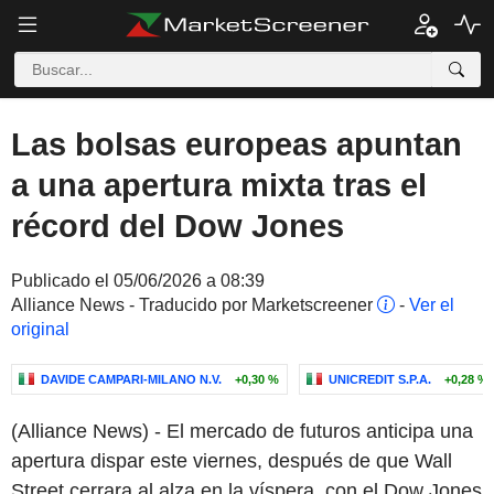
Las bolsas europeas apuntan
a una apertura mixta tras el
récord del Dow Jones
Publicado el 05/06/2026 a 08:39
Alliance News - Traducido por Marketscreener
-
Ver el
original
DAVIDE CAMPARI-MILANO N.V.
+0,30 %
UNICREDIT S.P.A.
+0,28 %
(Alliance News) - El mercado de futuros anticipa una
apertura dispar este viernes, después de que Wall
Street cerrara al alza en la víspera, con el Dow Jones