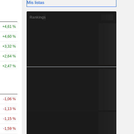
Mis listas
Rankings
+4,61 %
+4,60 %
+3,32 %
+2,64 %
+2,47 %
-1,06 %
-1,13 %
-1,15 %
-1,59 %