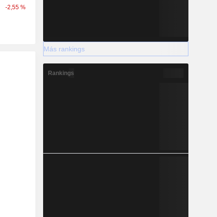
-2,55 %
Más rankings
Rankings