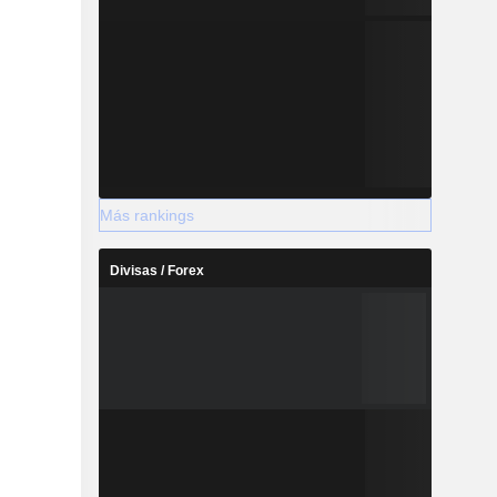
Más rankings
Divisas / Forex