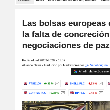
Resumen
Todas
Índice de noticias de componentes
Otros 
Las bolsas europeas 
la falta de concreción
negociaciones de paz
Publicado el 26/03/2026 a 11:57
Alliance News - Traducido por Marketscreener
-
Ver el original
Añadir MarketScreener 
FTSE 100
+0,31 %
SHELL PLC
-1,13 %
CURRYS PLC
+0,68 %
BP PLC
-0,48 %