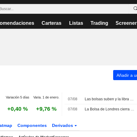
omendaciones
Carteras
Listas
Trading
Screener
Añadir a un
Variación 5 días
Varia. 1 de enero.
07/08
Las bolsas suben y la libra repunta tras la inesperada caída del empleo en EE. UU.
+0,40 %
+9,76 %
07/08
La Bolsa de Londres cierra la semana al alza impulsada por Diageo
atmap
Componentes
Derivados