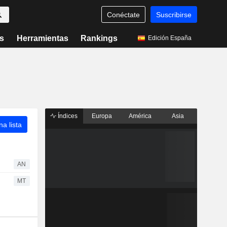
Conéctate
Suscribirse
s
Herramientas
Rankings
Edición España
Índices
Europa
América
Asia
a lista
AN
MT