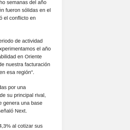
ocho semanas del año
n fueron sólidas en el
el conflicto en
eriodo de actividad
experimentamos el año
abilidad en Oriente
e nuestra facturación
 en esa región".
das por una
e su principal rival,
ue genera una base
señaló Next.
4,3% al cotizar sus