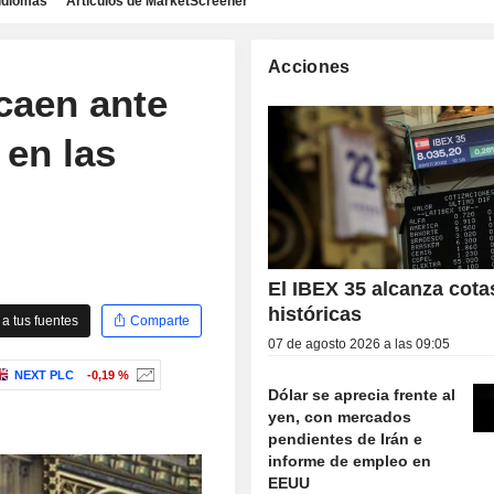
idiomas
Artículos de MarketScreener
Acciones
caen ante
 en las
El IBEX 35 alcanza cota
históricas
a tus fuentes
Comparte
07 de agosto 2026 a las 09:05
NEXT PLC
-0,19 %
Dólar se aprecia frente al
yen, con mercados
pendientes de Irán e
informe de empleo en
EEUU