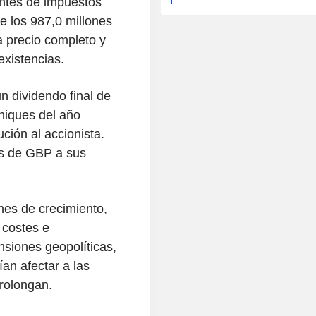
 antes de impuestos
e los 987,0 millones
 precio completo y
existencias.
n dividendo final de
niques del año
ución al accionista.
es de GBP a sus
nes de crecimiento,
 costes e
nsiones geopolíticas,
an afectar a las
prolongan.