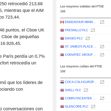
250 retrocedió 213,68
Las mayores subidas del FTSE
5, mientras que el AIM
100
los 723,44.
ENDEAVOUR MINING PLC
46 puntos, el Cboe UK
FRESNILLO PLC
el Cboe de pequeñas
DIAGEO PLC
 16.926,45.
ST. JAMES'S PLACE PLC
CONVATEC GROUP PLC
e París perdía un 0,7%
fort retrocedía un
Las mayores caídas del FTSE
100
rmó que los líderes de
COCA-COLA EUROPACIFIC PARTNERS PLC
gociando con
SHELL PLC
COMPUTACENTER PLC
GLENCORE PLC
do conversaciones con