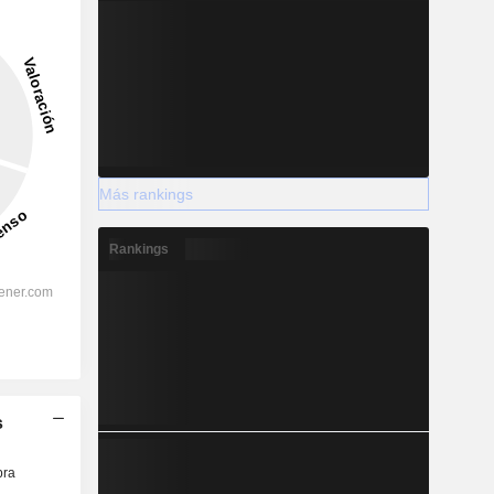
Más rankings
Rankings
s
ra