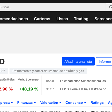
omendaciones
Carteras
Listas
Trading
Screener
ED
Añadir a una lista
Informe
086
Refinamiento y comercialización de petróleo y gas
iación 5 días
Varia. 1 de enero.
05/08
La canadiense Suncor supera las previsiones de beneficio trimestral gracias al alza de los precios y los márgenes de refino
2,90 %
+48,19 %
31/07
El TSX cierra a la baja lastrado por el oro, pero encadena su cuarto mes consecutivo de ganancias
presa
Finanzas
Valoración
Consenso
Ratings
A