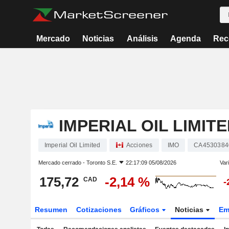
Mercado
Noticias
Análisis
Agenda
Rec
IMPERIAL OIL LIMIT
Imperial Oil Limited
Acciones
IMO
CA4530384
Mercado cerrado -
Toronto S.E.
22:17:09 05/08/2026
Var
175,72
-2,14 %
CAD
-
Resumen
Cotizaciones
Gráficos
Noticias
Em