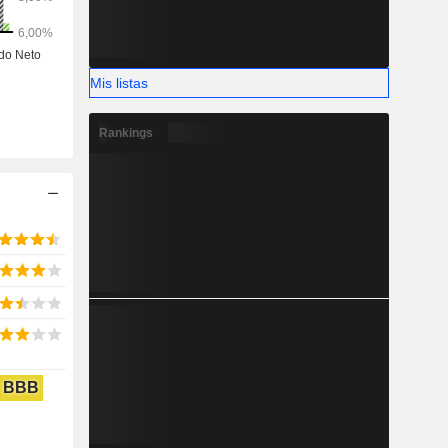
Mis listas
Rankings
BBB