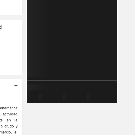
d
 energética
 actividad
ste en la
eo crudo y
mercio, el