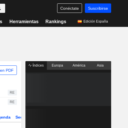
Conéctate
Suscribirse
s
Herramientas
Rankings
Edición España
Índices
Europa
América
Asia
 en PDF
RE
RE
genda
Sector
Derivados
ETFs