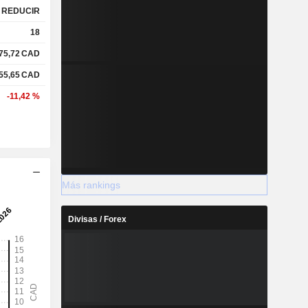
REDUCIR
18
75,72
CAD
55,65
CAD
-11,42 %
Más rankings
Divisas / Forex