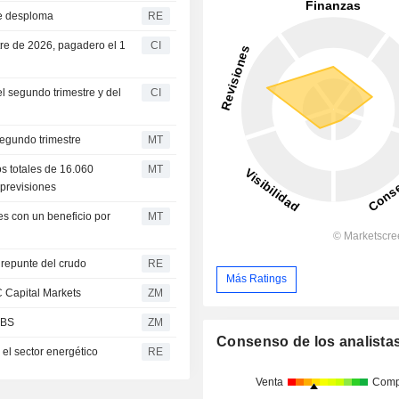
se desploma
RE
stre de 2026, pagadero el 1
CI
el segundo trimestre y del
CI
segundo trimestre
MT
os totales de 16.060
MT
 previsiones
nes con un beneficio por
MT
l repunte del crudo
RE
Más Ratings
 de RBC Capital Markets
ZM
e UBS
ZM
Consenso de los analista
 el sector energético
RE
Venta
Comp